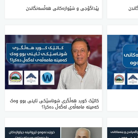
اندن
پێداگۆجی و شێوازەکانی هەڵسەنگاندن
کاتێک کورد هەڵگری شوناسێکی ئاینی بوو وەک
کەمینە مامەڵەی لەگەڵ دەکرا؟