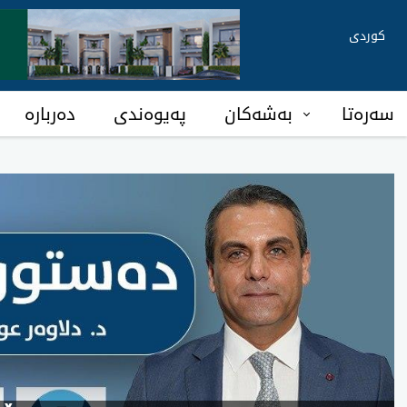
کوردی
سەرەتا
بەشەکان
پەیوەندی
دەربارە