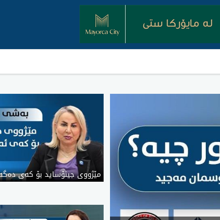
مێژووی جینۆساید بۆ کەی دەگەڕ