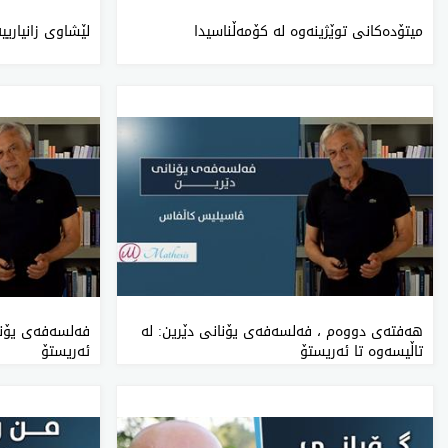
میتۆدەکانی توێژینەوە لە کۆمەڵناسیدا
لێشاوی‌ زانیاریی
هه‌فته‌ی‌ دووه‌م ، فەلسەفەی یۆنانی دێرین: لە
فەلسەفەی یۆنان
تاڵیسەوە تا ئەریستۆ
ئەریستۆ