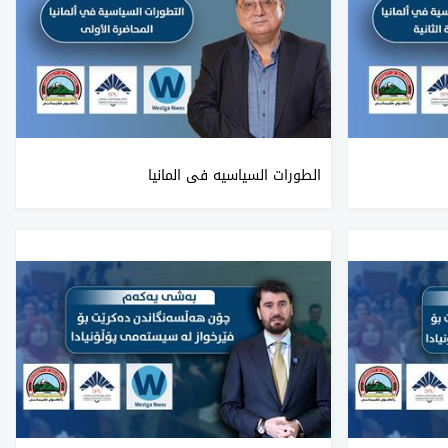
الطورات السیاسیە فی المانیا