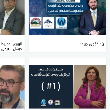
پێداگۆجی‌ چییه‌؟
ئابوری ئەمریکا
جیهان... نرخی 