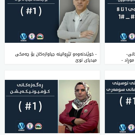
انی-
- خوێندنەوەو تێڕوانینە جیاوازەکان بۆ چەمکی
وڕاد -
میدیای نوێ