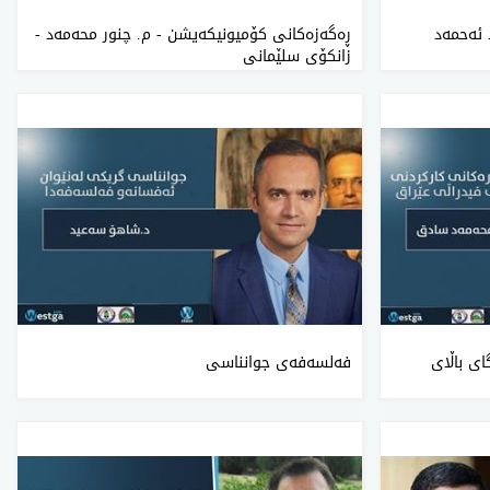
 ئەحمەد
ڕه‌گه‌زه‌كانی كۆمیونیكه‌یشن - م. چنور محەمەد -
زانکۆی سلێمانی
ی‌ باڵای‌
فه‌لسه‌فه‌ی‌ جوانناسی‌