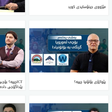
مێژووی جینۆسایدی کورد
مێژووی جینۆسا
پێواژۆی بۆلۆنیا چییە؟
ICTچییە؟ بۆ
پێداگۆجی دادەن
ڕیفۆرمە کە لە 