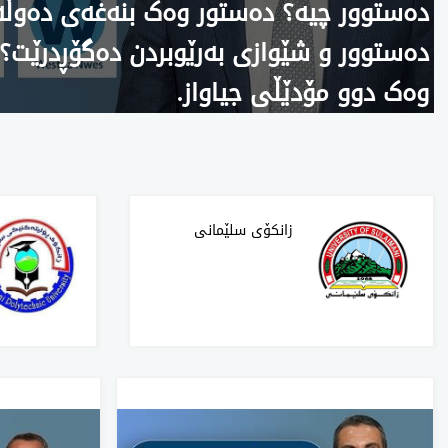
دەستوور چیە؟ دەستور وەک بنەغەی دەوڵ
دەستوور و شێوازی بەرێوبردن دەگۆڕدرێت؟ عێ
وەک دوو مۆدێڵی جیاواز.
زانکۆی سلێمانی‌