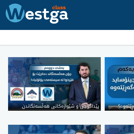
ێتەوە؟
پێداگۆجی و شێوازەکانی هەڵسەنگاندن