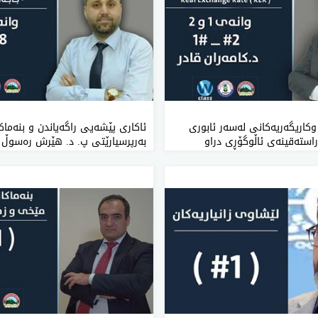
 وکاریگەریەکانی لەسەر ئابوری
ئاکاری پێشەیی راگەیاندن و بنەماک
راستەقینەی ئاڵوگۆڕی دراو
بەرپرسیارێتی پ. د. هێرش رەسوڵ م