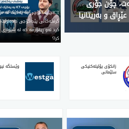
ەت، چۆن جۆری
ICTچییە؟ بۆچی بە یەکێک لە مۆ
ڕاق و بەریتانیا
گرنگەکانی پێداگۆجی دادەنرێت؟
کرد لەو ڕیفۆرمە کە لە شێوازی و
کرا؟
‌زانکۆی پۆلیتەکنیکی
وێستگە نیوز
سلێمانی