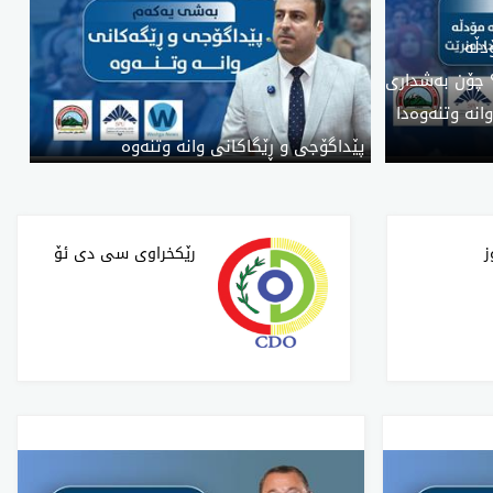
دڵە
 چۆن بەشداری
انە وتنەوەدا
پێداگۆجی و ڕێگاکانی وانە وتنەوە
‌
‌رێکخراوی سی دی ئۆ