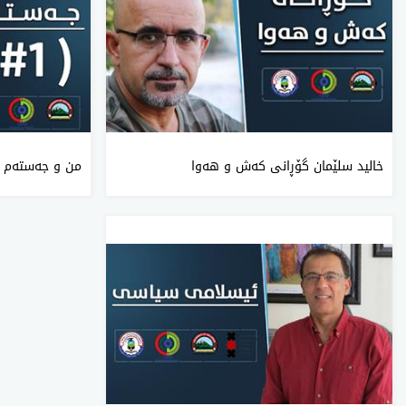
خالید سلێمان گۆڕانی کەش و هەوا
من و جه‌سته‌م