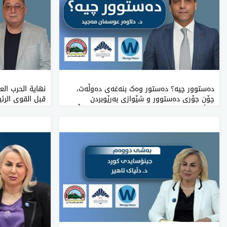
دەستوور چیە؟ دەستور وەک بنەغەی دەوڵەت،
نهاية الحرب العا
چۆن جۆری دەستوور و شێوازی بەرێوبردن
قبل القوى الرئي
دەگۆڕدرێت؟ عێڕاق و بەریتانیا وەک دوو مۆدێڵی
جیاواز.