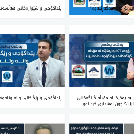
ید بۆ کەی دەگەڕێتەوە؟
پێداگۆجی و شێوازەکانی هەڵسەنگ
چی بە یەکێک لە مۆدڵە گرنگەکانی
پێداگۆجی و ڕێگاکانی وانە وتنەوە
رێت؟ چۆن بەشداری کرد لەو
شێوازی وانە وتنەوەدا کرا؟