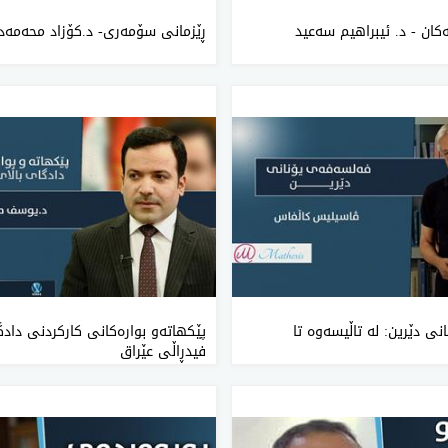
ه‌كان - د. ئیبراهیم سه‌عید
ڕێزمانی سۆمەری- د.کۆزاد محەمەد
ی دێرین: لە تاڵیسەوە تا
پێكهاته‌و بواره‌كانی‌ كاركردنی‌ دادگا
فیدڕاڵی‌ عێراق