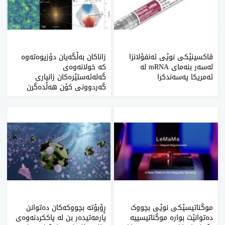
ڤاکسینێکی نوێی ئەنفۆلانزا
زاناکان بەڵگەیان دۆزیوەتەوە
لەسەر بنەمای mRNA لە
کە خولانەوەی
ئەمریکا پەسەندکرا
گەلەئەستێرەکان زانیاری
گەردوونی کۆن هەڵدەگرن
موگناتیسێکی نوێی بچووک
ڕۆبۆتە بچووکەکان دەتوانن
دەتوانێت بوارە موگناتیسییە
یارمەتیدەر بن لە پاککردنەوەی