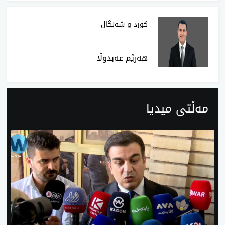
‌کورد و شەنگال
هەرێم عەبدوڵا
مەڵتی میدیا