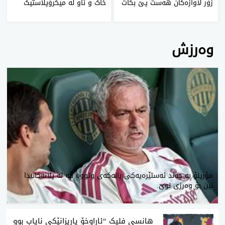
زۆر لاوازەکان هەست پێ بکات
خاک و ئاو لە میکرۆپلاستیک
وەرزش
‌مۆرینۆ بە چەند ئەستێرەیەکی یانەکەی وتووە کە لە پلانەکانیدا
نین بۆ وەرزی نوێ.
‌هانسی فلیک “ئاراوخۆ یاریزانێکی نایاب بوو