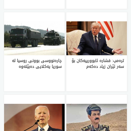
تره‌مپ: فشاره‌ ئابوورییه‌كان بۆ
چاره‌نووسی بوونی روسیا له‌
سه‌ر ئێران زیاد ده‌كه‌م
سوریا یه‌كلایی ده‌بێته‌وه‌