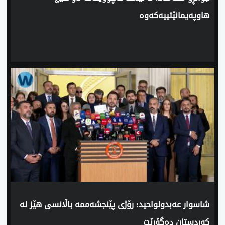
هاوپه‌یمانێتییه‌كه‌وه‌
‌شاسوار عه‌بدولواحید: رۆژی‌ پێنجشه‌ممه‌ باڵانسی‌ هێز له‌
كوردستان ده‌گۆڕێت