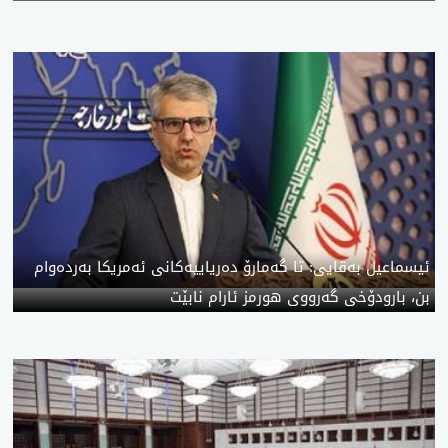
ئیسماعیل بەقایی: تا گەمارۆ دەریاییەکانی ئەمریکا بەردەوام
بن، بارودۆخی گەرووی هورمز ئارام نابێت