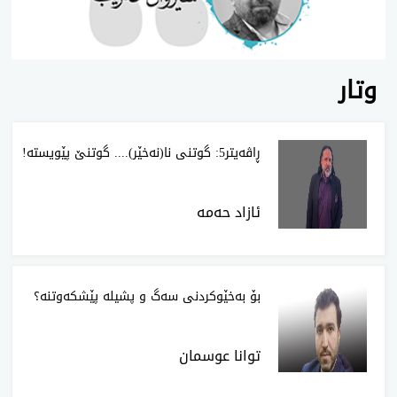
وتار
‌ڕاڤەیتر5: گوتنی نا(نەخێر).... گوتنێ پێویستە!
ئازاد حەمە
‌بۆ بەخێوکردنی سەگ و پشیلە پێشکەوتنە؟
توانا عوسمان