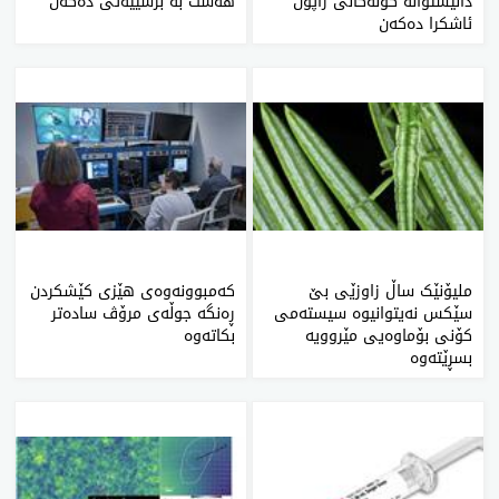
دانیشتوانە کۆنەکانی ژاپۆن
هەست بە برسییەتی دەکەن
ئاشکرا دەکەن
ملیۆنێک ساڵ زاوزێی بێ
کەمبوونەوەی هێزی کێشکردن
سێکس نەیتوانیوە سیستەمی
ڕەنگە جوڵەی مرۆڤ سادەتر
کۆنی بۆماوەیی مێروویە
بکاتەوە
بسڕێتەوە