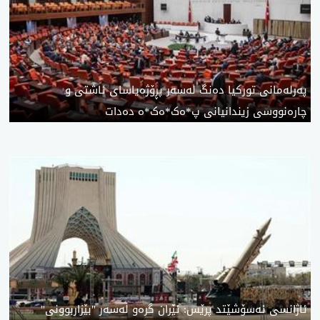
پەرلەمانی تورکیا دەنگ لەسەر پڕۆژەیاسای ئاشتی و
چارەنووسی زیندانیانی پ*ەک*ەک*ە دەدات
ئاژانسی ئەسۆشێتد پرێس: ئێران گرەو لەسەر "بێزاربوونی"