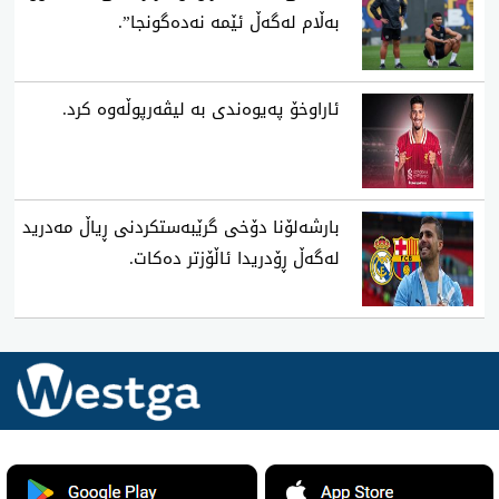
بەڵام لەگەڵ ئێمە نەدەگونجا”.
‌ئاراوخۆ پەیوەندی بە لیڤەرپوڵەوە کرد.
‌بارشەلۆنا دۆخی گرێبەستکردنی ڕیاڵ مەدرید
لەگەڵ ڕۆدریدا ئاڵۆزتر دەکات.