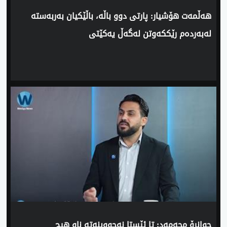
‌هه‌ڵمه‌ت هۆشیار: پارتی‌ دوو باڵه‌، باڵێكیان به‌ربه‌سته‌
له‌به‌رده‌م رێككه‌وتن له‌گه‌ڵ‌ یه‌كێتی‌
‌جوانڕۆ محه‌مه‌د: تا ئێستا نه‌چووینه‌ته‌ ناو هیچ