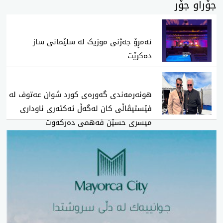
جۆراو جۆر
ئەمڕۆ جەژنی موزیک لە سلێمانی ساز
دەکرێت
هونەرمەندی گەورەی کورد شوان عەتوف لە
فێستیڤاڵی کان لەگەڵ ئەکتەری ناوداری
میسری حسێن فەهمی دەرکەوت