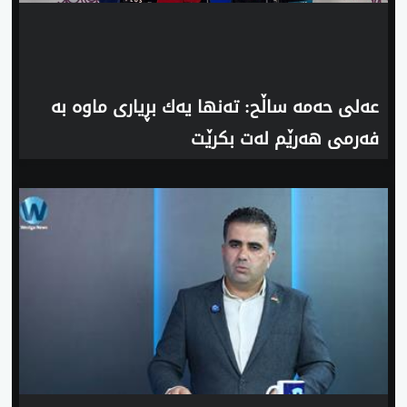
‌عه‌لی‌ حه‌مه‌ ساڵح: ته‌نها یه‌ك بڕیاری ماوه‌ به‌
فه‌رمی‌ هه‌رێم له‌ت بكرێت