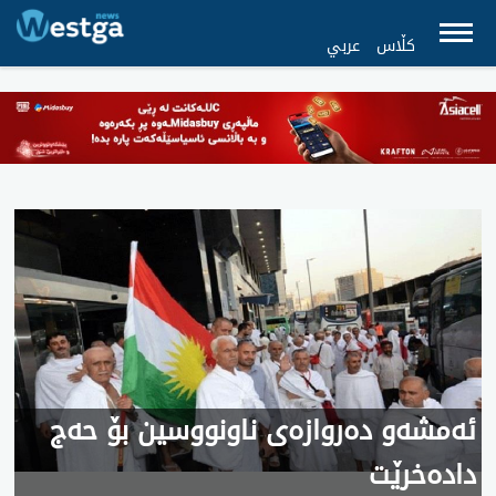
کڵاس
عربي
ئەمشەو دەروازەی ناونووسین بۆ حەج
دادەخرێت