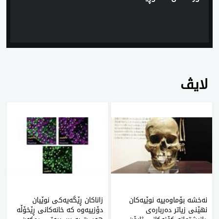
لایڤ
نەخشە بۆماوەییە نوێیەکان
زاناکان ڕێگەیەکی نوێیان
نهێنی زیاتر دەربارەی
دۆزییەوە کە خانەکانی ڕێخۆڵە