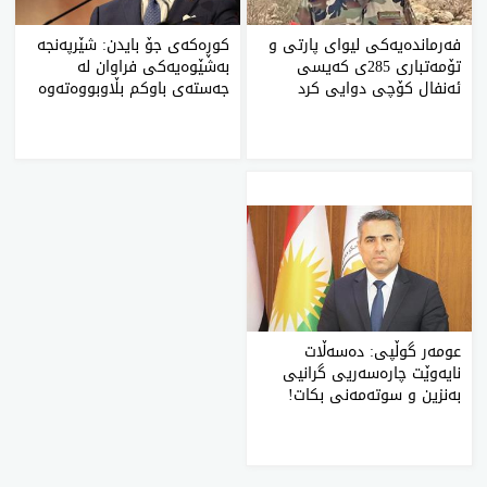
فه‌رمانده‌یه‌كی لیوای پارتی و
كوڕه‌كه‌ی جۆ بایدن: شێرپه‌نجه‌
تۆمه‌تباری 285ی كه‌یسی
به‌شێوه‌یه‌كی فراوان له‌
ئه‌نفال كۆچی دوایی كرد
جه‌سته‌ی باوكم بڵاوبووه‌ته‌وه‌
عومه‌ر گوڵپی‌: ده‌سه‌ڵات
نایه‌وێت چاره‌سه‌ریی گرانیی
به‌نزین و سوته‌مه‌نی بكات!