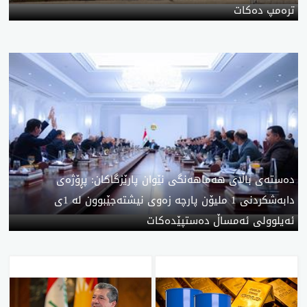
ترەمپ دەکات
دەستەی باڵای هەماهەنگی نێوان پارێزگاکان: پڕۆژەی
دابەشکردنی 1 ملیۆن پارچە زەوی نیشتەجێبوون لە 1ی
ئەیلوولی ئەمساڵ دەستپێدەکات