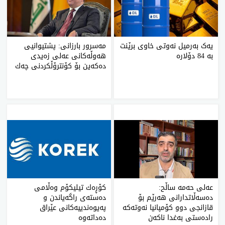
یەک بەرمیل نەوتی خاوی برێنت
مه‌سرور بارزانی: پشتیوانیی
بە 84 دۆلارە
هه‌وڵه‌كانی عه‌لی زه‌یدی
ده‌كه‌ین بۆ كۆنترۆڵكردنی چه‌ك
عه‌لی‌ حه‌مه‌ ساڵح:
كۆڕه‌ك تیلیكۆم وه‌ڵامی
ده‌سه‌ڵاتدارانی‌ هه‌رێم بۆ
ده‌سته‌ی راگه‌یاندن و
قازانجی‌ دوو كۆمپانیا نەوتەکە
په‌یوه‌ندییه‌كانی‌ عێراق
راده‌ستی بەغدا ناكه‌ن
ده‌داته‌وه‌