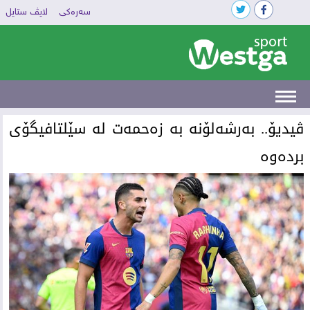
سەرەکی
لایڤ ستایل
‌ڤیدیۆ.. بەرشەلۆنە بە زەحمەت لە سێلتافیگۆی
بردەوە