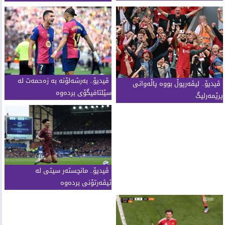
ڤیدیۆ.. بەرشەلۆنە بە زەحمەت لە
ڤیدیۆ.. لیڤەرپوڵ بووە پاڵەوانی
سێلتافیگۆی بردەوە
پرێمەرلیگ
ڤیدیۆ.. مانچستەر سیتی لە
ئیڤەرتۆنی بردەوە