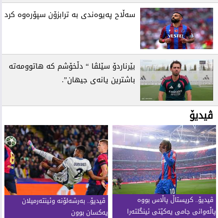
سەڵاح پەیوەندی بە ترابزۆن سپۆرەوە کرد
بێرناردۆ سێلڤا “ دڵخۆشم کە هاتوومەتە
باشترین یانەی جیهان”.
ڤیدیۆ
ڤیدیۆ.. كریستاڵ پاڵاس بووە
ڤیدیۆ.. بەرشەلۆنە وئینتەرمیلان
پاڵەوانی جامی یەكێتی ئینگلتەرا
یەکسان بوون