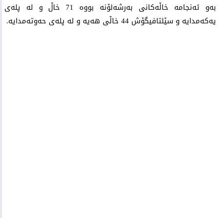
بەو ئەنجامە خاڵەكانی بەرشەلۆنە بووە 71 خاڵ و لە پلەی
یەكەمدایە و سێلتافیگۆش 44 خاڵی هەیە و لە پلەی حەوتەمدایە.