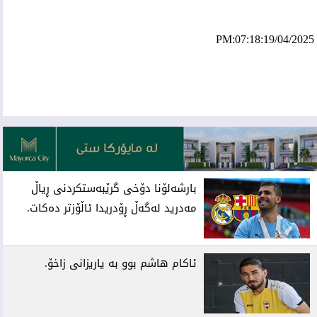
PM:07:18:19/04/2025
ئه‌م بابه‌ته 14692 جار خوێنراوه‌ته‌وه‌‌
بارشەلۆنا دۆخی گرێبەستکردنی ڕیاڵ
مەدرید لەگەڵ ڕۆدریدا ئاڵۆزتر دەکات.
ئاکام هاشم بوو بە یاریزانی زاخۆ.