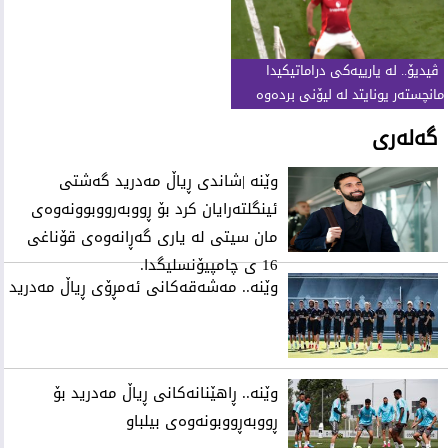
ڤیدیۆ.. لە یارییەکى دراماتیکیدا
مانچستەر یونایتد لە لیۆنى بردەوە
گەلەری
وێنە |شاندی ڕیاڵ مەدرید گەشتی
ئینگلتەرایان کرد بۆ ڕووبەرووبوونەوەی
مان سیتی لە یاری گەڕانەوەی قۆناغی
16 ی چامپیۆنسلیگدا.
وێنه‌.. مه‌شه‌قه‌كانی‌ ئه‌مڕۆی‌ ڕیاڵ مه‌درید
وێنه‌.. ڕاهێنانه‌كانی‌ ڕیاڵ مه‌درید بۆ
ڕووبه‌ڕووبونه‌وه‌ی‌ بیلباو