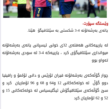
وێستگە سپۆرت-
یانەی بەرشەلۆنە 4-3 شكستی بە سێلتافیگۆ هێنا.
لە یارییەكانی هەفتەی 32ی خولی ئیسپانی یانەی بەرشەلۆنە
میوانداری سێلتافیگۆی كرد ، یارییەكە 4-3 لە سودی بەرشەلۆنە
تەواو بوو
چوار گۆڵەكەی بەرشەلۆنە فیران تۆرێس و دانی ئۆلمۆ و رافینیا
دوو گۆڵ لە خولەكەكانی 12 و64 و 68 و 96 تۆماریان كرد و
سێ گۆڵەكەی سێلتاقیگۆش ئیگلیسیاس لە خولەكەكانی 15 و
52 و 62 تۆماریان كرد