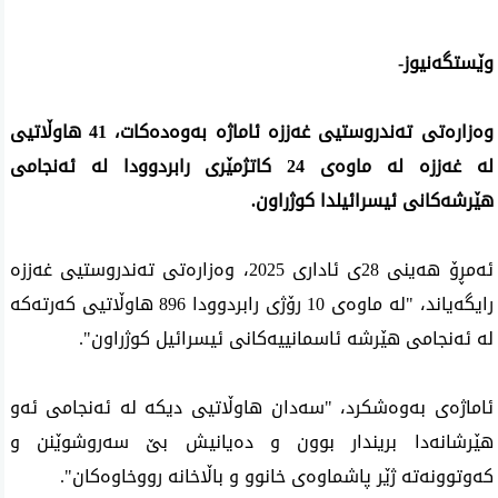
وێستگەنیوز-
وه‌زاره‌تی ته‌ندروستیی غه‌ززه‌ ئاماژە بەوەدەکات، 41 هاوڵاتیی
له‌ غەززە لە ماوه‌ی 24 كاتژمێری رابردوودا له‌ ئه‌نجامی
هێرشه‌كانی ئیسرائیلدا كوژراون.
ئەمڕۆ هه‌ینی 28ی ئاداری 2025، وه‌زاره‌تی ته‌ندروستیی غه‌ززه‌
رایگه‌یاند، "لە ماوەی 10 رۆژی رابردوودا 896 هاوڵاتیی كه‌رته‌كه‌
له‌ ئه‌نجامی هێرشه‌ ئاسمانییه‌كانی ئیسرائیل كوژراون".
ئاماژه‌ی به‌وه‌شكرد، "سه‌دان هاوڵاتیی دیكه‌ له‌ ئه‌نجامی ئه‌و
هێرشانه‌دا بریندار بوون و ده‌یانیش بێ سەروشوێنن و
كه‌وتوونه‌ته‌ ژێر پاشماوه‌ی خانوو و باڵاخانه‌ رووخاوه‌كان".