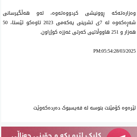
وه‌زاره‌ته‌كه‌ ڕوونیشی كردووه‌ته‌وه‌، له‌و هه‌ڵگیرسانی
شه‌ڕه‌كه‌وە له‌ 7ی تشرینی یەکەمی 2023 تاوه‌كو ئێستا، 50
هه‌زار و 251 هاووڵاتیی كه‌رتی غه‌ززه‌ كوژراون.
PM:05:54:28/03/2025
ئه‌م بابه‌ته 964 جار خوێنراوه‌ته‌وه‌‌
لێرەوە کۆمێنت بنوسە لە فەیسبوک دەردەکەوێت