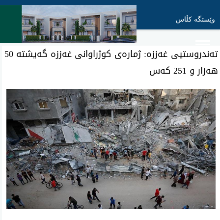
وێستگە کڵاس
تەندروستیی غەززە: ژمارەی کوژراوانی غەززە گەیشتە 50
هەزار و 251 كه‌س