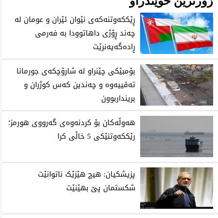
زۆرترین خوێندراو
ڕێککەوتنەکەی نێوان ئێران و عومان لە
چەند ڕۆژی داهاتوودا بە فەرمی
ڕادەگەیەنرێت
بۆمبێکی چێنراو لە شارۆچکەی جورمانا
تەقییەوە و چەندین کەس کوژران و
برینداربوون
هەوڵەکان بۆ کردنەوەی گەرووی هورمز؛
رێککەوتنێکی 5 خاڵی کرا
پزیشکیان: هیچ هێزێک ناتوانێت
شکستمان پێ بهێنێت