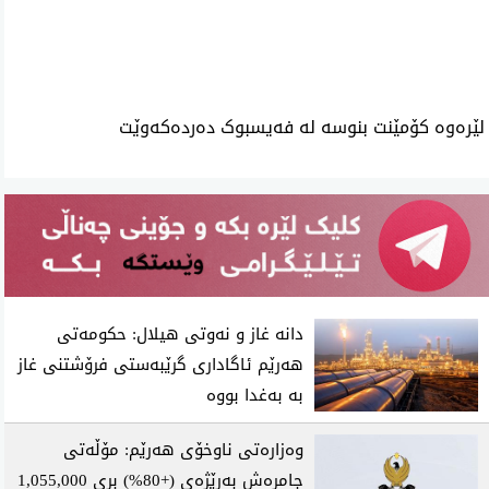
ئه‌م بابه‌ته 3124 جار خوێنراوه‌ته‌وه‌‌
لێرەوە کۆمێنت بنوسە لە فەیسبوک دەردەکەوێت
دانە غاز و نەوتی هیلال: حکومەتی
هەرێم ئاگاداری گرێبەستی فرۆشتنی غاز
بە بەغدا بووە
وەزارەتی ناوخۆی هەرێم: مۆڵەتی
جامڕەش بەرێژەی (+80%) بڕی 1,055,000