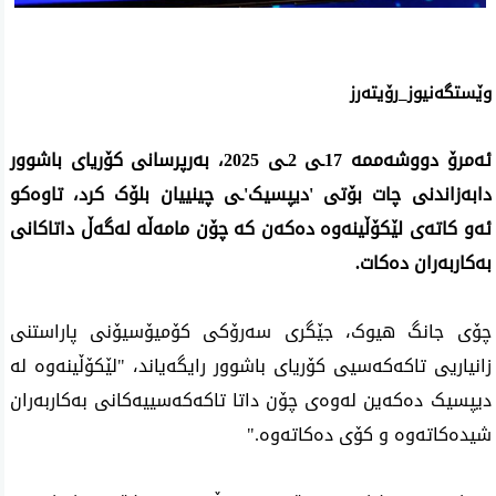
وێستگەنیوز_رۆیتەرز
ئەمرۆ دووشەممە 17ـی 2ـی 2025، بەرپرسانی کۆریای باشوور
دابەزاندنی چات بۆتی 'دیپسیک'ـی چینییان بلۆک کرد، تاوەکو
ئەو کاتەی لێکۆڵینەوە دەکەن کە چۆن مامەڵە لەگەڵ داتاکانی
بەکاربەران دەکات.
چۆی جانگ هیوک، جێگری سەرۆکی کۆمیۆسیۆنی پاراستنی
زانیاریی تاکەکەسیی کۆریای باشوور رایگەیاند، "لێکۆڵینەوە لە
دیپسیک دەکەین لەوەی چۆن داتا تاکەکەسییەکانی بەکاربەران
شیدەکاتەوە و کۆی دەکاتەوە."