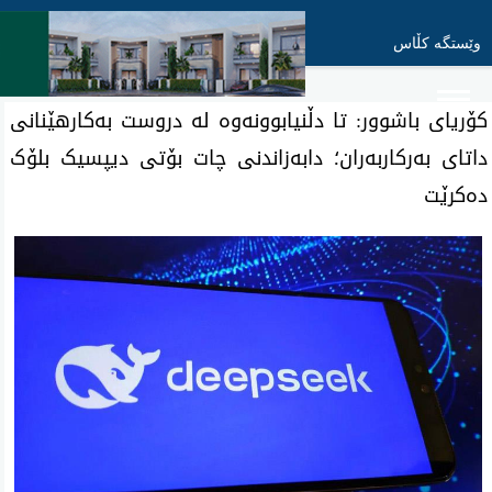
وێستگە کڵاس
کۆریای باشوور: تا دڵنیابوونەوە لە دروست بەکارهێنانی
داتای بەرکاربەران؛ دابەزاندنی چات بۆتی دیپسیک بلۆک
دەکرێت