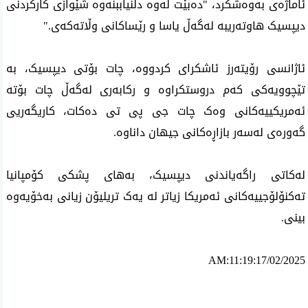
ئاماژەی بەوەشکرد، "دەبێت لەوە دڵنیاببنەوە شێوازی کارکردنی
دیپسیک هاوتەریبە لەگەڵ یاسا و رێساکانی وڵاتەکەی."
ئاژانسی رۆیتەرز ئاشکرای کردووە، چات بۆتی دیپسیک، بە
تێچوویەکی کەم دروستکراوە و رکابەری لەگەڵ چات بۆتە
ئەمریکییەکانی وەک چات جی پی تی دەکات، کاریگەریی
گەورەی لەسەر بازاڕەکانی جیهان داناوە.
لەکاتی راگەیاندنی دیپسیک، بەهای پشکی کۆمپانیا
تەکنۆلۆجییەکانی ئەمریکا زیاتر لە یەک تریلیۆن زیانی بەخۆیەوە
بینی.
AM:11:19:17/02/2025