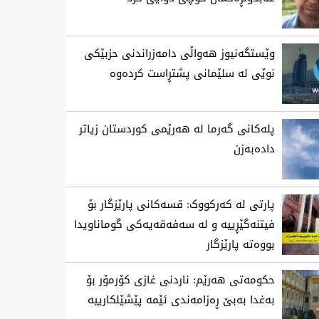
وێستگەنیوز هەواڵی دامەزراندنی حزبێکی
نوێی لە سلێمانی پشتڕاست کردەوە
پلەکانی گەرما لە هەرێمی کوردستان زیاتر
دادەبەزن
پارتی لە کەرکووک: قسەکانی پارێزگار بۆ
فیتنەگێڕییە و لە سەفەقەیەکی گوماناویدا
بووەتە پارێزگار
حکومەتی هەرێم: ناردنی غازی کۆرمۆر بۆ
بەغدا بەبێ ڕەزامەندی ئێمە پێشێلکارییە