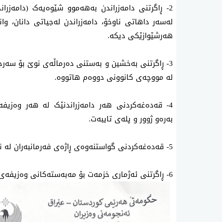
2- ڕاگرتنی دامەزراندن بەهەموو شێوەیەک (دامەزرا
لەسەر داهاتی ناوخۆ، دامەزراندن لەجیاتی دانان، وا
هەرشێوازێکی دیکە.
3- ڕاگرتنی بەخشین و بەستنی دەرماڵەی نوێ بۆ سەرج
لە مووچەی کانوونی دووەم هاتووە.
4- قەدەغەکردنی هەر دامەزراندنێک لە هەر وەزی
بەرەو ژوور و پلەی تایبەت.
5- قەدەغەکردنی گواستنەوەی ڕاژەی فەرمانبەران لە نێوان سەرجەم وەزارەتەکان.
6- ڕاگرتنی ئەژماری خزمەت بۆ مەبەستەکانی وەزیفەی گشتی، جگە لە مەبەستی خانەنشین.