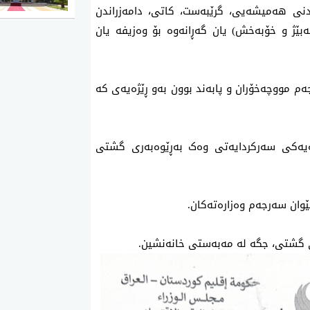
ندنی هەمیشەیی، گرێبەست، کاتی، دامەزراندن
نەبێژ و خۆبەخش) یان گەڕانەوە بۆ وەزیفە یان
ەم مووچەخۆران و پابەند بوون بەو ڕێژەیەی کە
فەیەکی سەرکردایەتی وەک بەڕێوەبەری گشتی