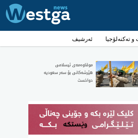
و تەکنەلۆجیا
ئەرشیف
موقاوەمەی ئیسلامی
هێرشەکانی بۆ سەر سعودیە
دواخست