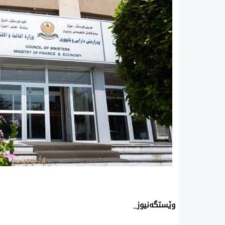
وێستگەنیوز_