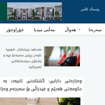
وێستگە کڵاس
سەرەتا
هەواڵ
مەڵتی میدیا
جۆراوجۆر
مەسعود پزیشکیان: ئەوروپا
خاوەن بڕیاری سەربەخۆ نییە و
پاشکۆی سیاسەتەکانی
ئەمریکایە
وەزارەتی دارایی: گشتاندنی تایبەت بە ی
حکومەتی هەرێم و فیدراڵی بۆ سەرجەم وەزارە