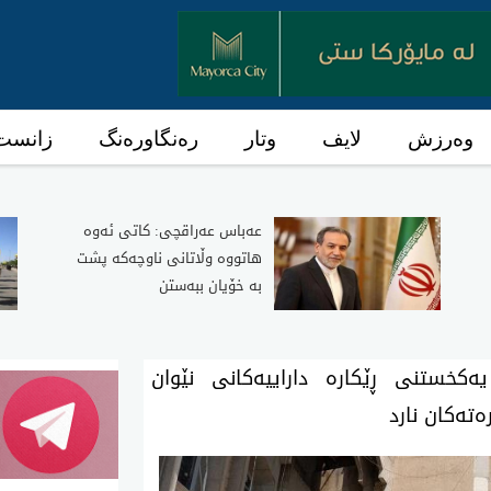
وەرزش
لایف
وتار
رەنگاورەنگ
زانست 
عەباس عەراقچی: کاتی ئەوە
هاتووە وڵاتانی ناوچەکە پشت
بە خۆیان ببەستن
ەکخستنی ڕێکارە داراییەکانی نێوان
تەکان نارد