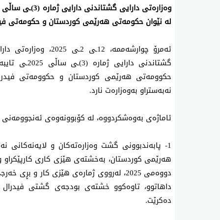
لە نێوان حکومەتی هەرێمی کوردستان و حکومەتی فیدر
ئەمرۆ چوارشەممە، 12ـی
گشتاندنی دارا
حکوومەتی هەرێمی کوردستان و حکوومەتی فیدراڵ
نەبەستراو بەوەزارەت نارد.
ئاماژەی بەوەشکردووە، لە کۆبوونەوەی ئەنجوومەنی وەزیران لە 5ـی 2ـی 2025، 
1- پابەندبوونی گشت وەزارەتەکان و لایەنەکانی نەب
هەرێمی کوردستان، بەخشتەی هێزی کاری کارپێکراو و
دووەمی 2025، لەرووی ژمارەی هێزی کار و بڕ
دەکرێت.