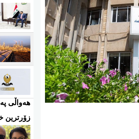
هەواڵی پەی
زۆرترین خو