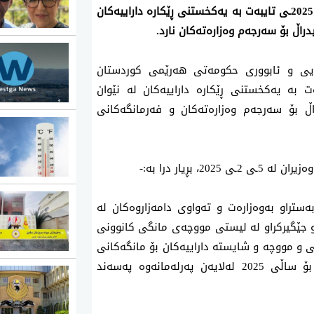
وەزارەتی دارایی گشتاندنی دارایی ژمارە (3)ـی ساڵی 2025ـی تایبەت بە یەکخستنی ڕێکارە داراییەکان
اڵ بۆ سەرجەم وەزارەتەکان نارد.
 2ـی 2025، وەزارەتی دارایی و ئابووری حکومەتی هەرێمی کوردستان
یی ژمارە (3)ـی ساڵی 2025ـی تایبەت بە یەکخستنی ڕێکارە داراییەکان لە نێوان
 بۆ سەرجەم وەزارەتەکان و فەرمانگەکانی
بڕیار درا بە:-
ەستراو بەوەزارەت و تەواوی دامەزاروەکان لە
 جێگیرکراو لە لیستی مووچەی مانگی کانوونی
ی خەرجی و مووچە و شایستە داراییەکان بۆ مانگەکانی
داهاتوو، تاوەکوو خشتەی بودجەی گشتی فیدرال بۆ ساڵی 2025 لەلایەن پەرلەمانەوە پەسەند