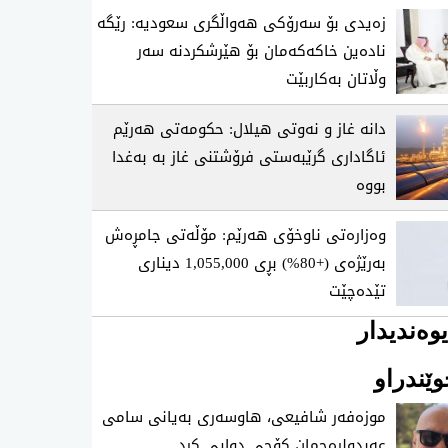
زەیدی بۆ سەرۆکی هەواڵگری سعودیە: رێگە
نادەین خاکەکەمان بۆ هێرشکردنە سەر
وڵاتان بەکاربێت
دانە غاز و نەوتی هیلال: حکومەتی هەرێم
ئاگاداری گرێبەستی فرۆشتنی غاز بە بەغدا
بووە
وەزارەتی ناوخۆی هەرێم: مۆڵەتی جامڕەش
بەرێژەی (+80%) بڕی 1,055,000 دیناری
تێدەچێت
وەندیدار
ێندراو
موزه‌فه‌ر شافیعی، هاوسه‌ری به‌یانی سامی
عه‌بدولڕه‌حمان كۆچی‌ دوایی كرد