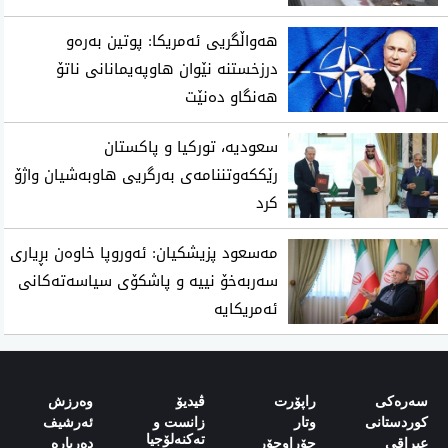
هەواڵگریی ئەمریکا: پوتین بەرەو
درزخستنە نێوان هاوپەیمانانی ناتۆ
هەنگاو دەنێت
سعودیه‌، توركیا و پاكستان
رێككه‌وتننامه‌ی به‌رگریی هاوبه‌شیان واژۆ
كرد
مەسعود پزیشکیان: ئەوروپا خاوەن بڕیاری
سەربەخۆ نییە و پاشکۆی سیاسەتەکانی
ئەمریکایە
سەرەکی
راپۆرت
ڤیدیۆ
وەرزش‌
کوردستانی
وتار
زانست و
ئەرشیف
تەکنەلۆجیا
‌‌عیراقی‌
جۆراوجۆر
دەربارە‌