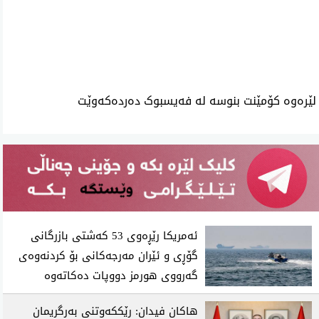
ئه‌م بابه‌ته 2372 جار خوێنراوه‌ته‌وه‌‌
لێرەوە کۆمێنت بنوسە لە فەیسبوک دەردەکەوێت
ئەمریکا رێڕەوی 53 کەشتی بازرگانی
گۆڕی و ئێران مەرجەکانی بۆ کردنەوەی
گەرووی هورمز دووپات دەکاتەوە
هاکان فیدان: رێککەوتنی بەرگریمان