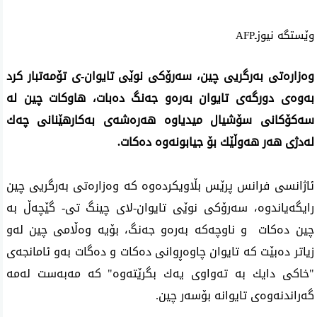
وێستگه‌ نیوزـAFP
وه‌زاره‌تی به‌رگریی چین، سه‌رۆكی نوێی تایوان-ی تۆمه‌تبار كرد
به‌وه‌ی دورگه‌ی تایوان به‌ره‌و جه‌نگ ده‌بات، هاوكات چین له‌
سه‌كۆكانی سۆشیال میدیاوه‌ هه‌ره‌شه‌ی به‌كارهێنانی چه‌ك
له‌دژی هه‌ر هه‌وڵێك بۆ جیابونه‌وه‌ ده‌كات.
ئاژانسی فرانس پرێس بڵاویكرده‌وه‌ كه‌ وه‌زاره‌تی به‌رگریی چین
رایگه‌یاندوه‌، سه‌رۆكی نوێی تایوان-لای چینگ تی- گێچه‌ڵ به‌
چین ده‌كات و ناوچه‌كه‌ به‌ره‌و جه‌نگ، بۆیه‌ وه‌ڵامی چین له‌و
زیاتر ده‌بێت كه‌ تایوان چاوه‌ڕوانی ده‌كات و ده‌گات به‌و ئامانجه‌ی
"خاكی دایك به‌ ته‌واوی یه‌ك بگرێته‌وه‌" كه‌ مه‌به‌ست له‌مه‌
گه‌راندنه‌وه‌ی تایوانه‌ بۆسه‌ر چین.