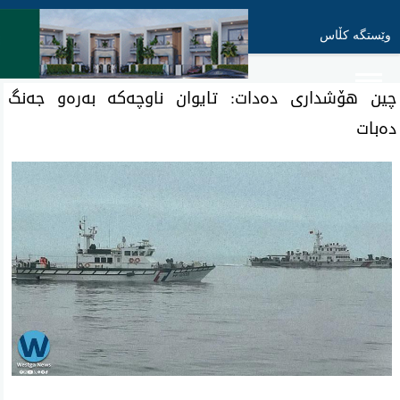
وێستگە کڵاس
چین هۆشداری ده‌دات: تایوان ناوچه‌كه‌ به‌ره‌و جه‌نگ
ده‌بات