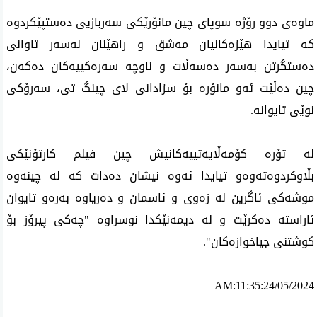
ماوه‌ی دوو رۆژه‌ سوپای چین مانۆرێكی سه‌ربازیی ده‌ستپێكردوه‌
كه‌ تیایدا هێزه‌كانیان مه‌شق و راهێنان له‌سه‌ر تاوانی
ده‌ستگرتن به‌سه‌ر ده‌سه‌ڵات و ناوچه‌ سه‌ره‌كییه‌كان ده‌كه‌ن،
چین ده‌ڵێت ئه‌و مانۆره‌ بۆ سزادانی لای چینگ تی، سه‌رۆكی
نوێی تایوانه‌.
له‌ تۆره‌ كۆمه‌ڵایه‌تییه‌كانیش چین فیلم كارتۆنێكی
بڵاوكردوه‌ته‌وه‌و تیایدا ئه‌وه‌ نیشان ده‌دات كه‌ له‌ چینه‌وه‌
موشه‌كی ئاگرین له‌ زه‌وی و ئاسمان و ده‌ریاوه‌ به‌ره‌و تایوان
ئاراسته‌ ده‌كرێت و له‌ دیمه‌نێكدا نوسراوه‌ "چه‌كی پیرۆز بۆ
كوشتنی جیاخوازه‌كان".
AM:11:35:24/05/2024