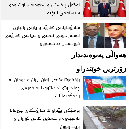
لەگەڵ پاکستان و سعودیە هاوشێوەی
سیستەمی ناتۆیە
سەرۆکایەتی هەرێم و پارتی زانیاری
لەسەر دۆخی ئەمنی و سیاسی هەرێمی
کوردستان دەخەنەروو
هەواڵی پەیوەندیدار
زۆرترین خوێندراو
ڕێککەوتنەکەی نێوان ئێران و عومان لە
چەند ڕۆژی داهاتوودا بە فەرمی
ڕادەگەیەنرێت
بۆمبێکی چێنراو لە شارۆچکەی جورمانا
تەقییەوە و چەندین کەس کوژران و
برینداربوون