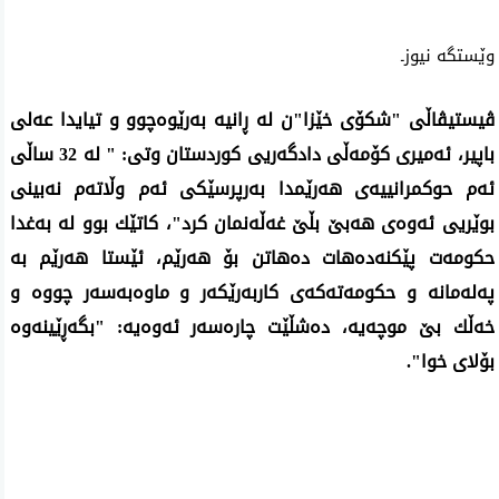
وێستگه‌ نیوزـ
ڤیستیڤاڵی "شکۆی خێزا"ن له‌ ڕانیە به‌رێوه‌چوو و تیایدا عه‌لی
باپیر، ئه‌میری كۆمه‌ڵی دادگه‌ریی كوردستان وتی: " له‌ 32 ساڵی
ئه‌م حوكمرانییه‌ی هه‌رێمدا بەرپرسێکی ئەم وڵاتەم نەبینی
بوێریی ئەوەی هەبێ بڵێ غه‌ڵه‌نمان كرد"، كاتێك بوو له‌ به‌غدا
حكومه‌ت پێكنه‌ده‌هات ده‌هاتن بۆ هه‌رێم، ئێستا هه‌رێم به‌
په‌له‌مانه‌ و حكومه‌ته‌كه‌ی كاربه‌رێكه‌ر و ماوه‌به‌سه‌ر چووه‌ و
خه‌ڵك بێ موچه‌یه‌، ده‌شڵێت چاره‌سه‌ر ئه‌وه‌یه‌: "بگه‌ڕێینه‌وه‌
بۆلای خوا".