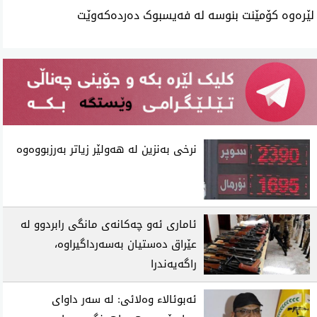
لێرەوە کۆمێنت بنوسە لە فەیسبوک دەردەکەوێت
نرخی‌ به‌نزین له‌ هه‌ولێر زیاتر به‌رزبووه‌وه‌
ئاماری ئه‌و چه‌كانه‌ی مانگی رابردوو له‌
عێراق ده‌ستیان به‌سه‌رداگیراوه‌،
راگه‌یه‌ندرا
ئه‌بوئالا‌ء وه‌لائی: له‌ سه‌ر داوای‌