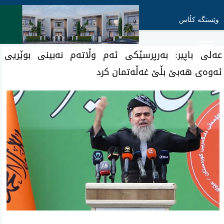
وێستگە کڵاس
عەلی باپیر: بەرپرسێکی ئەم وڵاتەم نەبینی بوێریی
ئەوەی هەبێ بڵێ غه‌ڵه‌تمان كرد