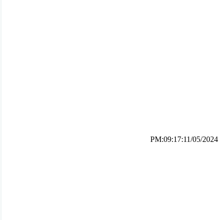
PM:09:17:11/05/2024
ئه‌م بابه‌ته 2620 جار خوێنراوه‌ته‌وه‌‌