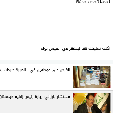
PM:03:29:03/11/2021
ئه‌م بابه‌ته 11900 جار خوێنراوه‌ته‌وه‌‌
اكتب تعليقك هنا ليظهر في الفيس بوك
القبض على موظفين في الناصرية ضبطت بحو
مستشار بارزاني: زيارة رئيس إقليم كردستا