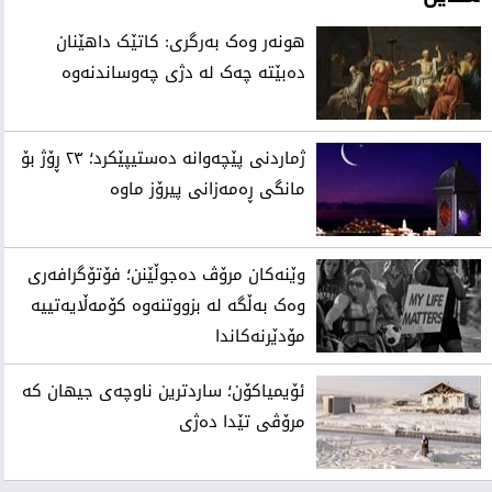
هونەر وەک بەرگری: کاتێک داهێنان
دەبێتە چەک لە دژی چەوساندنەوە
ژماردنی پێچەوانە دەستیپێکرد؛ ٢٣ ڕۆژ بۆ
مانگی ڕەمەزانی پیرۆز ماوە
وێنەکان مرۆڤ دەجوڵێنن؛ فۆتۆگرافەری
وەک بەڵگە لە بزووتنەوە کۆمەڵایەتییە
مۆدێرنەکاندا
ئۆیمیاکۆن؛ ساردترین ناوچەی جیهان کە
مرۆڤی تێدا دەژی