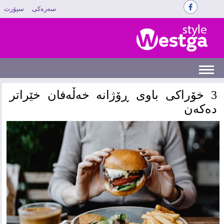
سەرەکی
سپۆرت
‌3 خۆراکی باوی ڕۆژانە خەڵەفان خێراتر
دەکەن