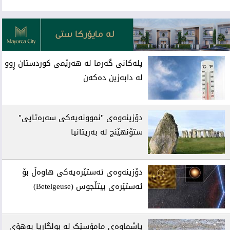
ئه‌م بابه‌ته 972 جار خوێنراوه‌ته‌وه‌‌
پلەکانی گەرما لە هەرێمی کوردستان ڕوو
لە دابەزین دەکەن
دۆزینەوەی "نموونەیەکی سەرەتایی"
ستۆنهێنج لە بەریتانیا
دۆزینەوەی ئەستێرەیەکی هاوەڵ بۆ
ئەستێرەی بیتڵجوس (Betelgeuse)
پاشماوەی مامۆسێک لە بولگاریا بەهۆی