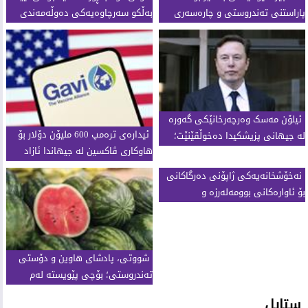
پاراستنی تەندروستی و چارەسەری
بەڵکو سەرچاوەیەکی دەوڵەمەندی
سروشتی
تەندروستییە
ئیلۆن مەسک وەرچەرخانێکی گەورە
ئیدارەی ترەمپ 600 ملیۆن دۆلار بۆ
لە جیهانی پزیشکیدا دەخوڵقێنێت؛
هاوکاری ڤاکسین لە جیهاندا ئازاد
بینایی بۆ نابیناکان دەگەڕێتەوە
دەکات
نەخۆشخانەیەکی ژاپۆنی دەرگاکانی
بۆ ئاوارەکانی بوومەلەرزە و
ئاژەڵەکانیان دەکاتەوە
شووتی، پادشای هاوین و دۆستی
تەندروستی؛ بۆچی پێویستە لەم
وەرزەدا بیخۆین؟
ستایل