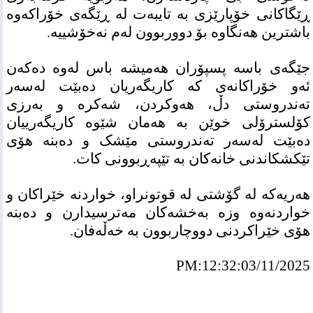
ڕێگاکانی خۆپارێزی بە تایبەت لە ڕێگەی خۆراکەوە
باشترین هەنگاوە بۆ دووربوون لەم نەخۆشییە.
جێگەی باسە پسپۆران هەمیشە باس لەوە دەکەن
ئەو خۆراکانەی کە کاریگەریان دەبێت لەسەر
تەندروستی دڵ، هەوکردن، شەکرە و بەرزی
کۆلسترۆلی خوێن بە هەمان شێوە کاریگەرییان
دەبێت لەسەر تەندروستی مێشک و دەبنە هۆی
تێکشکاندنی خانەکان بە تێپەڕبوونی کات.
هەریەکە لە گۆشتی لە قوتونراو، خواردنە خێراکان و
خواردنەوە وزە بەخشەکان مەترسیدارن و دەبنە
هۆی خێراکردنی دووچاربوون بە خەڵەفان.
PM:12:32:03/11/2025