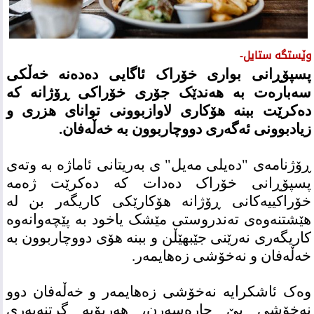
وێستگە ستایل-
پسپۆڕانی بواری خۆراک ئاگایی دەدەنە خەڵکی
سەبارەت بە هەندێک جۆری خۆراکی ڕۆژانە کە
دەکرێت ببنە هۆکاری لاوازبوونی توانای هزری و
زیادبوونی ئەگەری دووچاربوون بە خەڵەفان.
ڕۆژنامەی "دەیلی مەیل" ی بەریتانی ئاماژە بە وتەی
پسپۆڕانی خۆراک دەدات کە دەکرێت ژەمە
خۆراکییەکانی ڕۆژانە هۆکارێکی کاریگەر بن لە
هێشتنەوەی تەندروستی مێشک یاخود بە پێچەوانەوە
کاریگەری نەرێنی جێبهێڵن و ببنە هۆی دووچاربوون بە
خەڵەفان و نەخۆشی زەهایمەر.
وەک ئاشکرایە نەخۆشی زەهایمەر و خەڵەفان دوو
نەخۆشی بێ چارەسەرن، هەربۆیە گرتنەبەری