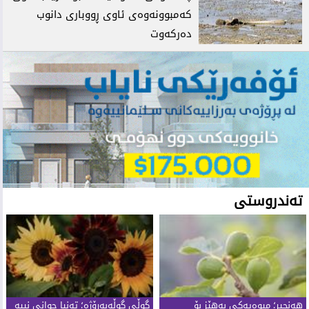
کەمبوونەوەی ئاوی ڕووباری دانوب
دەرکەوت
تەندروستی
هەنجیر؛ میوەیەکی بەهێز بۆ
گوڵی گوڵەبەڕۆژە؛ تەنیا جوانی نییە