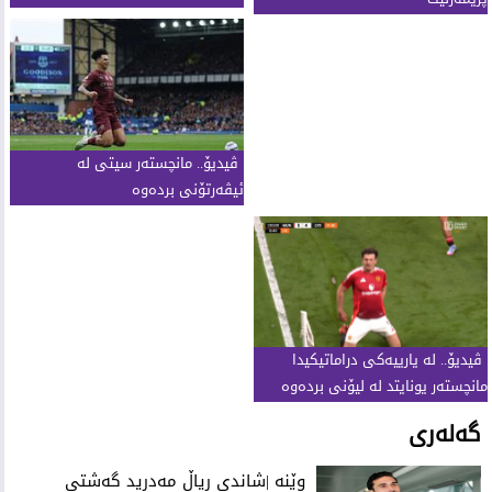
ڤیدیۆ.. مانچستەر سیتی لە
ئیڤەرتۆنی بردەوە
ڤیدیۆ.. لە یارییەکى دراماتیکیدا
مانچستەر یونایتد لە لیۆنى بردەوە
گەلەری
وێنە |شاندی ڕیاڵ مەدرید گەشتی