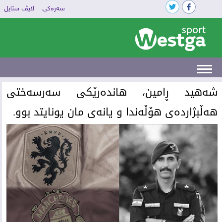
سەرەکی
لایڤ ستایل
‌شەهید ڕامین، هاندەرێکی سەرسەختی
هەڵبژاردەی هۆڵەندا و یانەی مان یونایتد بوو.