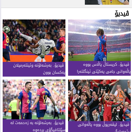
ڤیدیۆ
ڤیدیۆ.. كریستاڵ پاڵاس بووە
ڤیدیۆ.. بەرشەلۆنە وئینتەرمیلان
پاڵەوانی جامی یەكێتی ئینگلتەرا
یەکسان بوون
ڤیدیۆ.. بەرشەلۆنە بە زەحمەت لە
ڤیدیۆ.. لیڤەرپوڵ بووە پاڵەوانی
سێلتافیگۆی بردەوە
پرێمەرلیگ