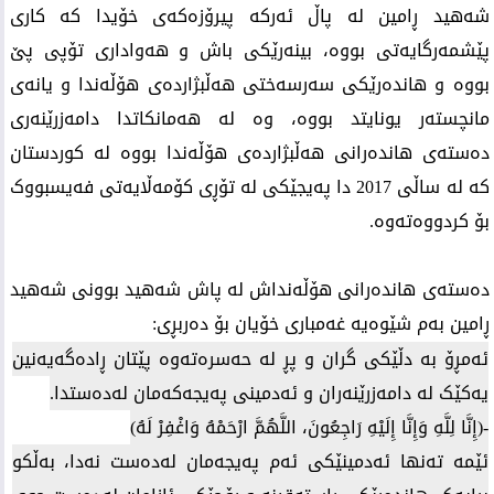
شەهید ڕامین لە پاڵ ئەرکە پیرۆزەکەی خۆیدا کە کاری
پێشمەرگایەتی بووە، بینەرێکی باش و هەواداری تۆپی پێ
بووە و هاندەرێکی سەرسەختی هەڵبژاردەی هۆڵەندا و یانەی
مانچستەر یونایتد بووە، وە لە هەمانکاتدا دامەزرێنەری
دەستەی هاندەرانی هەڵبژاردەی هۆڵەندا بووە لە کوردستان
کە لە ساڵی 2017 دا پەیجێکی لە تۆڕی کۆمەڵایەتی فەیسبووک
بۆ کردووەتەوە.
دەستەی هاندەرانی هۆڵەنداش لە پاش شەهید بوونی شەهید
ڕامین بەم شێوەیە غەمباری خۆیان بۆ دەربڕی:
ئەمڕۆ بە دڵێکی گران و پڕ لە حەسرەتەوە پێتان ڕادەگەیەنین
یەکێک لە دامەزرێنەران و ئەدمینی پەیجەکەمان لەدەستدا.
-(إِنَّا لِلَّهِ وَإِنَّا إِلَيْهِ رَاجِعُونَ، اللَّهُمَّ ارْحَمْهُ وَاغْفِرْ لَهُ)
ئێمە تەنها ئەدمینێکی ئەم پەیجەمان لەدەست نەدا، بەڵکو