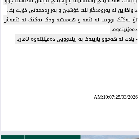
برایەک، هاندەرێکی ڕاستەقینە و ڕۆحێکی ئازامان لەدەست چوو.
داواکارین لە پەروەدگار لێت خۆشبێ و بەر ڕەحمەتی خۆیت بخا.
تۆ یەکێک بوویت لە ئێمە و هەمیشە وەک یەکێک لە ئێمەش
دەمێنیتەوە. ​
- یادت لە هەموو یارییەک بە زیندوویی دەمێنێتەوە لامان.
AM:10:07:25/03/2026
ئه‌م بابه‌ته 708 جار خوێنراوه‌ته‌وه‌‌