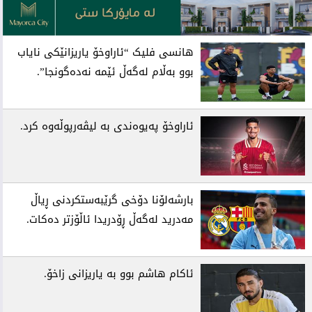
هانسی فلیک “ئاراوخۆ یاریزانێکی نایاب
بوو بەڵام لەگەڵ ئێمە نەدەگونجا”.
ئاراوخۆ پەیوەندی بە لیڤەرپوڵەوە کرد.
بارشەلۆنا دۆخی گرێبەستکردنی ڕیاڵ
مەدرید لەگەڵ ڕۆدریدا ئاڵۆزتر دەکات.
ئاکام هاشم بوو بە یاریزانی زاخۆ.