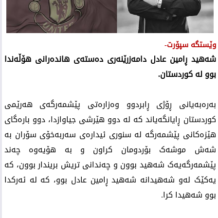
وێستگە سپۆرت-
شەهید ڕامین عادل دامەزرێنەری دەستەی هاندەرانی هۆڵەندا
بوو لە کوردستان.
بەرەبەیانی ڕۆژی ڕابردوو وەزارەتی پێشمەرگەی هەرێمی
کوردستان ڕایانگەیاند کە لە دوو هێرشی جیاوازدا، دوو بارەگای
هێزەکانی پێشمەرگە لە سنوری ئیدارەی سەربەخۆی سۆران بە
شەش موشەک بۆردومان کراون و بە هۆیەوە چەند
پێشمەرگەیەک شەهید بوون و چەندانی تریش بریندار بوون، کە
یەکێک لەو شەهیدانە شەهید ڕامین عادل بوو، کە لە ئەرکدا
بوو شەهیدا کرا.