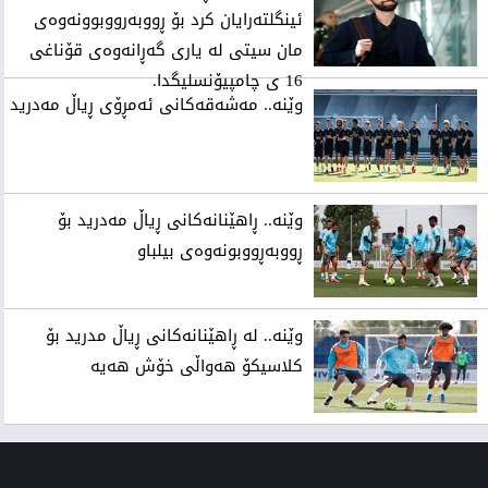
ئینگلتەرایان کرد بۆ ڕووبەرووبوونەوەی
مان سیتی لە یاری گەڕانەوەی قۆناغی
16 ی چامپیۆنسلیگدا.
وێنه‌.. مه‌شه‌قه‌كانی‌ ئه‌مڕۆی‌ ڕیاڵ مه‌درید
وێنه‌.. ڕاهێنانه‌كانی‌ ڕیاڵ مه‌درید بۆ
ڕووبه‌ڕووبونه‌وه‌ی‌ بیلباو
وێنه‌.. له‌ ڕاهێنانه‌كانی‌ ڕیاڵ مدرید بۆ
كلاسیكۆ هه‌واڵی‌ خۆش هه‌یه‌