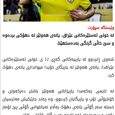
وێستگە سپۆرت-
لە خولی ئەستێرەکانی عێراق، یانەی هەولێر لە دهۆکی بردەوە
و سێ خاڵی گرنگی بەدەستهێنا.
شەوی ڕابردوو لە یارییەکانی گەڕی 12 ی خولی ئەستێرەکانی
عێراقدا، یانەی هەولێر لە یاریگای خۆیدا میوانداری یانەی دهۆک
کرد.
لە تایمی یەکەمدا یاریزانانی هەولێر باشتر دەرکەوتن و
کۆنترۆڵی تۆپ و یاریگایان کردبوو، وە چەند جارێکیش مەترسیان
خستە سەر گۆڵی یانەی دهۆک بەڵام نەیانتوانی گۆڵی پێ تۆمار
بکەن و سەرەنجام ئەو تایمە بەبێ گۆل کۆتایی هات.