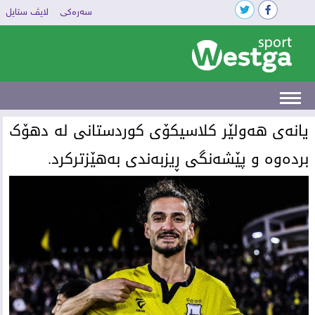
سەرەکی
لایڤ ستایل
‌یانەی هەولێر کلاسیکۆی کوردستانی لە دهۆک
بردەوە و پێشەنگی ڕیزبەندی بەهێزترکرد.