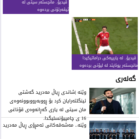
ڤیدیۆ.. مانچستەر سیتی لە
ئیڤەرتۆنی بردەوە
ڤیدیۆ.. لە یارییەکى دراماتیکیدا
مانچستەر یونایتد لە لیۆنى بردەوە
گەلەری
وێنە |شاندی ڕیاڵ مەدرید گەشتی
ئینگلتەرایان کرد بۆ ڕووبەرووبوونەوەی
مان سیتی لە یاری گەڕانەوەی قۆناغی
16 ی چامپیۆنسلیگدا.
وێنه‌.. مه‌شه‌قه‌كانی‌ ئه‌مڕۆی‌ ڕیاڵ مه‌درید