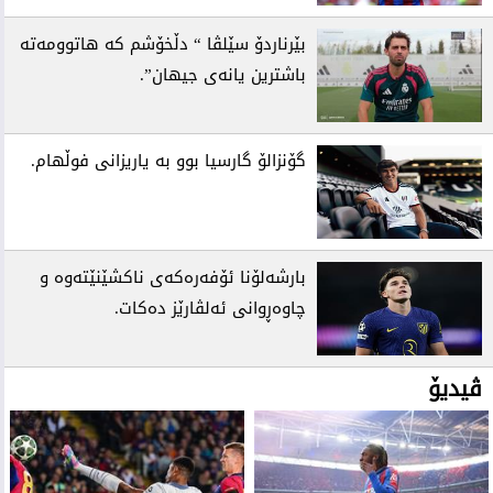
بێرناردۆ سێلڤا “ دڵخۆشم کە هاتوومەتە
باشترین یانەی جیهان”.
گۆنزالۆ گارسیا بوو بە یاریزانی فوڵهام.
بارشەلۆنا ئۆفەرەکەی ناکشێنێتەوە و
چاوەڕوانی ئەلڤارێز دەکات.
ڤیدیۆ