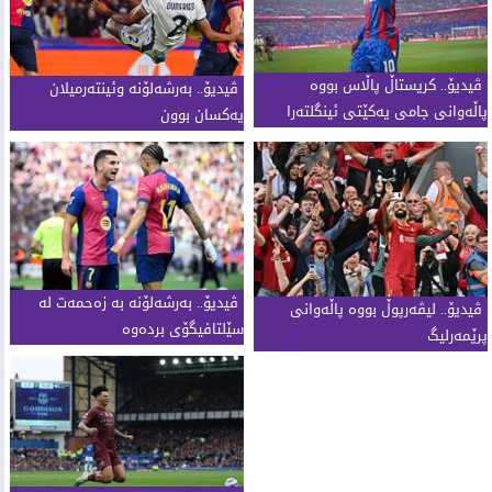
ڤیدیۆ.. كریستاڵ پاڵاس بووە
ڤیدیۆ.. بەرشەلۆنە وئینتەرمیلان
پاڵەوانی جامی یەكێتی ئینگلتەرا
یەکسان بوون
ڤیدیۆ.. بەرشەلۆنە بە زەحمەت لە
ڤیدیۆ.. لیڤەرپوڵ بووە پاڵەوانی
سێلتافیگۆی بردەوە
پرێمەرلیگ