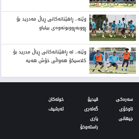
وێنه‌.. ڕاهێنانه‌كانی‌ ڕیاڵ مه‌درید بۆ
ڕووبه‌ڕووبونه‌وه‌ی‌ بیلباو
وێنه‌.. له‌ ڕاهێنانه‌كانی‌ ڕیاڵ مدرید بۆ
كلاسیكۆ هه‌واڵی‌ خۆش هه‌یه‌
سەرەکی
ڤیدیۆ
‌خولەکان
ناوخۆی
گەلەری
ئەرشیف
‌‌جیهانی‌
یاری
راستەوخۆ