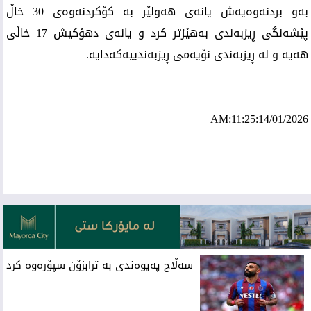
بەو بردنەوەیەش یانەی هەولێر بە کۆکردنەوەی 30 خاڵ
پێشەنگی ڕیزبەندی بەهێزتر کرد و یانەی دهۆکیش 17 خاڵی
هەیە و لە ڕیزبەندی نۆیەمی ڕیزبەندییەکەدایە.
AM:11:25:14/01/2026
ئه‌م بابه‌ته 704 جار خوێنراوه‌ته‌وه‌‌
سەڵاح پەیوەندی بە ترابزۆن سپۆرەوە کرد