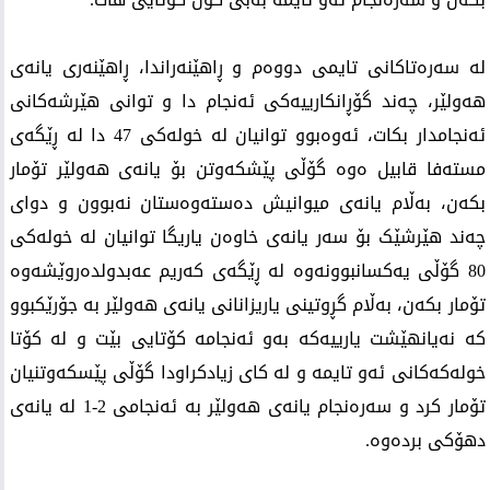
لە سەرەتاکانی تایمی دووەم و ڕاهێنەراندا، ڕاهێنەری یانەی
هەولێر، چەند گۆڕانکارییەکی ئەنجام دا و توانی هێرشەکانی
ئەنجامدار بکات، ئەوەبوو توانیان لە خولەکی 47 دا لە ڕێگەی
مستەفا قابیل ەوە گۆڵی پێشکەوتن بۆ یانەی هەولێر تۆمار
بکەن، بەڵام یانەی میوانیش دەستەوەستان نەبوون و دوای
چەند هێرشێک بۆ سەر یانەی خاوەن یاریگا توانیان لە خولەکی
80 گۆڵی یەکسانبوونەوە لە ڕێگەی کەریم عەبدولدەروێشەوە
تۆمار بکەن، بەڵام گڕوتینی یاریزانانی یانەی هەولێر بە جۆرێکبوو
کە نەیانهێشت یارییەکە بەو ئەنجامە کۆتایی بێت و لە کۆتا
خولەکەکانی ئەو تایمە و لە کای زیادکراودا گۆڵی پێسکەوتنیان
تۆمار کرد و سەرەنجام یانەی هەولێر بە ئەنجامی 2-1 لە یانەی
دهۆکی بردەوە.