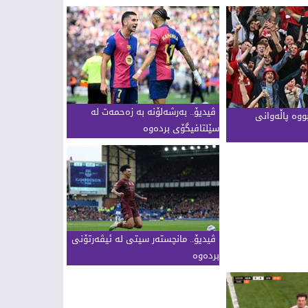
ڤیدیۆ.. بەرشەلۆنە بە زەحمەت لە
بووە پاڵەوانی
سێلتافیگۆی بردەوە
ڤیدیۆ.. مانچستەر سیتی لە ئیڤەرتۆنی
بردەوە