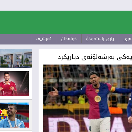
ەری
یاری راستەوخۆ
‌خولەکان
ئەرشیف
ەکى بەرشەلۆنەی دیاریکرد