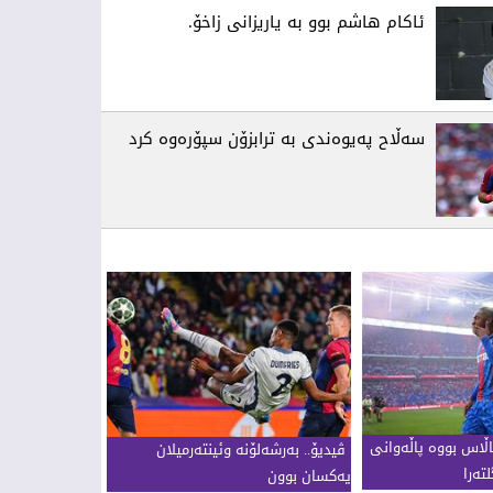
ئاکام هاشم بوو بە یاریزانی زاخۆ.
سەڵاح پەیوەندی بە ترابزۆن سپۆرەوە کرد
اڵاس بووە پاڵەوانی
ڤیدیۆ.. بەرشەلۆنە وئینتەرمیلان
تەرا
یەکسان بوون