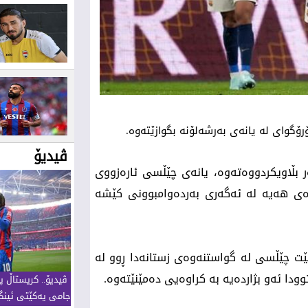
رۆگوای لە یانەی بەرشەلۆنە بگوازێتەوە.
ڤیدیۆ
ر بڵاویکردووەتەوە، یانەی چێڵسی ئارەزووی
ەی هەیە لە ئەگەری بەردەوامبوونی کێشە
چێت چێڵسی لە گواستنەوەی زستانەدا ڕوو لە
ودا ئەو بژاردەیە بە کراوەیی دەمێنێتەوە.
ڤیدیۆ.. كریستاڵ پ
جامی یەكێتی ئینگل