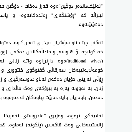
"ئەلێکساندەر دوگین"ەوە قەرز دەکات - دۆگین 
لیبراڵە کە "ڕۆشنگەری" ڕەتدەکاتەوە- و پاساو 
دەهێنێتەوە.
ئەگەر بچیتە ناو سۆشیال میدیای ئەمریکاوە، دەتوا
کە کولیچە بۆ هاوسەر و منداڵەکانیان دەکەن. [وو
(
traditional wives
)ەوە داڕێژراوە واتە ژنانی نە
کۆمەڵایەتییەکان سەرقاڵی گفتوگۆی کلتووری و 
ڕۆڵی نەریتی خۆیان دەکەن لەناو هاوسەرگیری و ژیا
ژنان، بە نموونە پەرە بە بیرۆکەی وەک ماڵداری و پ
دەدەن، باوەڕیان وایە دەبێت پیاوەکان لە دەرەوە بژێ
لەلایەکی ترەوە، وەزیری تەندروستی ئەمریکا و