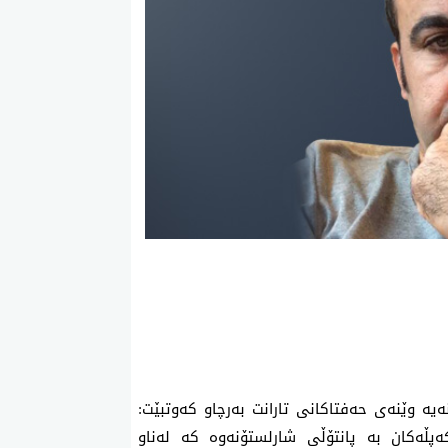
ە وێنەی ‌حەفتاکانی تارانت بەرچاو کەوتبێت:
ەپڵەکان بە پانتۆڵی شارلستۆنەوە کە لەناو