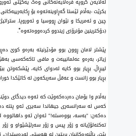
لەلایەن گروپە فرەلایەنەکانی وەک یەکێتی ئەوروپا
بکرێت -بەڵام ئێستا گەڕاوینەتەوە بۆ ڕکابەرییەکان
چین و ئەمریکا و نێوان ڕووسیا و ئەوروپا. سترات
*
(دۆکترینین مۆنرۆ)ی زیندوو کردەووەتەوە
.
پێشتر لامان ڕوون بوو مۆدێرنیتە بەرەو کوێ دە
زیاتر، بەرەو عەلمانییەت و مافی تاکەکەسی بەهێ
لیبڕاڵ. بڕیار بوو کایە لەدوای کایە، پێشکەوتن ب
بڕیار بوو زانست و عەقڵ سەربکەون لە کاتێکدا خورافات
بەڵام وا بۆمان دەردەکەوێت کە ئەوە دیدگای دوێنێ 
کەس لە سەرانسەری جیهاندا سەیری ئەو پنتە دەک
دەکەن: "بەسە، بووەستە!" ئەوان ئەو داهاتووە لە ڕ
تەکنەلۆژیانە و زۆر پیس و زۆر سەرلێشێواو و زۆر ن
بێت، پاڵنەرەکانیان بریتین لە هەستی لەدەستدان، 