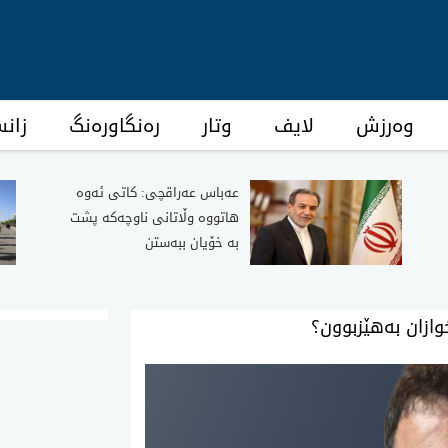
وەرزش
لایف
وتار
رەنگاورەنگ
زان
عەباس عەراقچی: کاتی ئەوە
هاتووە وڵاتانی ناوچەکە پشت
بە خۆیان ببەستن
وازان بەهێزبوون؟