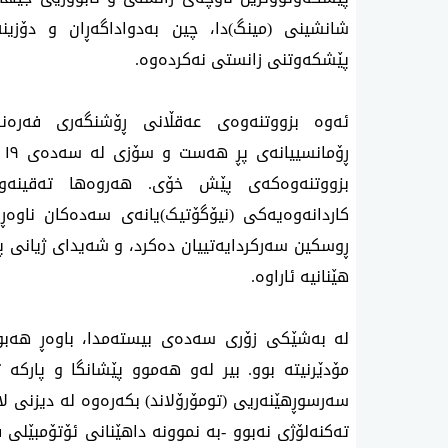
شانشینی (مینگ)دا، چین بەدواداگەڕان و دۆز
پێشکەوتنی زانستی نەکردەوە.
ڕۆ
کاردانەوەیەکی (نیۆگۆتیک)یانەی سەدەکان ناو
ڕوسکین سەرکردایەتییان دەکرد، و شەیدای ژیانی
هێنانیە ئاراوە.
لە بەشێکی زۆری سەدەی بیستەمدا، باوەڕ هەبوون
مۆدێرنیتە بوو. بیر لەو هەموو پێشانگا و پارکە ت
سەرسوڕهێنەریی (تومۆرۆلاند) بکەرەوە لە دیزنی لان
تەکنەلۆژی نەبوو -بە نموونە داهێنانی ئۆتۆمبێلی 