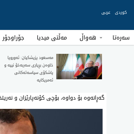
کوردی
عربی
سەرەتا
هەواڵ
مەڵتی میدیا
جۆراوجۆر
مەسعود پزیشکیان: ئەوروپا
خاوەن بڕیاری سەربەخۆ نییە و
پاشکۆی سیاسەتەکانی
ئەمریکایە
گەڕانەوە بۆ دواوە، بۆچی کۆنەپارێزان و نەریتخ