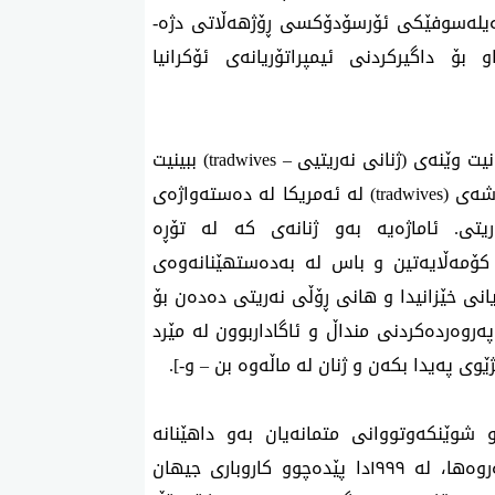
فەیلەسوفێکی ئۆرسۆدۆکسی ڕۆژهەڵاتی دژە-
بۆ داگیرکردنی ئیمپراتۆریانەی ئۆکرانیا
نیت وێنەی (ژنانی نەریتیی –
tradwives
) ببینیت
شەی (
tradwives
) لە ئەمریکا لە دەستەواژەی
ریتی. ئاماژەیە بەو ژنانەی کە لە تۆڕە
کۆمەڵایەتین و باس لە بەدەستهێنانەوەی
نی خێزانیدا و هانی ڕۆڵی نەریتی دەدەن بۆ
ەروەردەکردنی منداڵ و ئاگاداربوون لە مێرد
وی پەیدا بکەن و ژنان لە ماڵەوە بن – و-].
 شوێنکەوتووانی متمانەیان بەو داهێنانە
زانستییەکانی وەک ڤاکسین (پێکوتە) نەماوە. هەروەها، لە ١٩٩٩دا پێدەچوو کاروباری جیهان