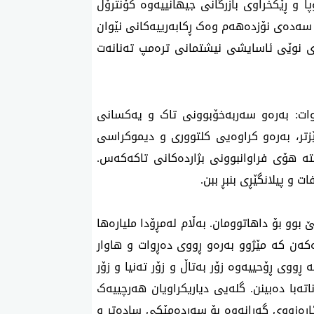
 و ڕێکخراوی بازرگانی جیهانییەوە کۆنترۆڵ
ی سەدەی نۆزدەهەم وەک ڕکابەرییەکانی نێوان
یژی نوێی ئاسایشی نیشتمانی ترەمپ تەنانەت
ڕوات: بەرەو سەربەخۆبوونی تاک و یەکسانی
زتر، بەرەو کراوەیی کلتووری و دیموکراسی
بێتە هۆی فراوانبوونی بژاردەکانی تاکەکەس.
 و پیلانگێڕی بنبڕ ببن.
بوو بۆ داهاتوومان. بەڵام لەمڕۆدا ملیارەها
ەن کە مێژوو بەرەو ڕووی دەڕوات و هاوار
ووی ڕۆحییەوە زۆر بەتاڵ و زۆر تەنیا و زۆر
اتەبا دەبینن. گلەیی دیاریکراویان هەرچییەک
ئارەزووی گەڕانەوە بۆ سەردەمێکی سادەتر و