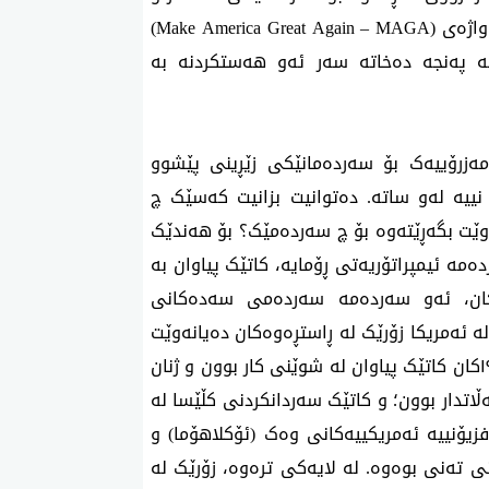
اژەی (
Make America Great Again – MAGA
)
کە پەنجە دەخاتە سەر ئەو هەستکردنە بە
امەزرۆییەک بۆ سەردەمانێکی زێڕینی پێشوو
یە لەو ساتە. دەتوانیت بزانیت کەسێک چ
ەوێت بگەڕێتەوە بۆ چ سەردەمێک؟ بۆ هەندێک
مە ئیمپراتۆریەتی ڕۆمایە، کاتێک پیاوان بە
ەکان، ئەو سەردەمە سەردەمی سەدەکانی
لە ئەمریکا زۆرێک لە ڕاستڕەوەکان دەیانەوێت
بگەڕێنەوە بۆ نەریتە کۆمەڵایەتییەکانی ساڵانی ١٩٥٠کان کاتێک پیاوان لە شوێنی کار بوون و ژنان
تدار بوون؛ و کاتێک سەردانکردنی کڵێسا لە
فزیۆنییە ئەمریکییەکانی وەک (ئۆکلاهۆما) و
ی تەنی بوەوە. لە لایەکی ترەوە، زۆرێک لە