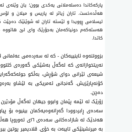
پارکەکاندا دەسلەملانی یەکدی بوون؛ یان وێنەی ئەوا
ئیسلامی ڕوویدا و ئێستە تاران لە شوێنێک دەچێت 
هەستەکەم دونیاکەمان بەجۆرێک وای لێ هاتووە – 
کاتدا.
بزووتنەوە ئاینییەکان - کە لە سەردەمی عەلمانی ئەم
نەریتخوازانەی کە لەگەڵ بەشێکی گەورەی کلتوور
شیعەی ئێرانی دوای شۆڕش، بەڵکو جولەکەگەرا
کۆنەپارێزیش. گەنجانی ئەمریکی بە لێشاو بەرەو
دەچن.
زۆرێک لە ئێمە پێمان وابوو جیهان لەگەڵ مۆدێرن ب
سەدەی ڕابردوودا گەڕانەوەیەکمان بینیوە بۆ پیا
هەندێک لە شازادەکانی
بە میرنشینێکی تایبەت بە خۆی. ڤلادیمیر پوتین بی