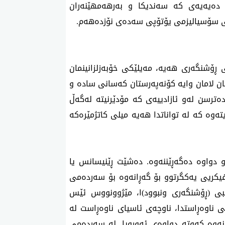
و دەیەیەی کە سەندیکا و بەرهەمهێنەران
می سۆسیالیزمی یۆتۆپی سەدەی نۆزدەهەم.
 ڕۆشنگەری هەیە، مەیلێکی خۆبەزلزانینمان
نان لامان وایە کۆنەپەرستان کەسانی سادە و
دەترسن لەو ئازادییەی کە مۆدێرنیتە لەگەڵ
ەوە کە لە تواناتدا هەیە میلی کاتژمێرەکە
ەو دواوە دەگەڕێننەوە. دەشێت ڕێنیسانس یا
یکریی یەکگرتوو بۆ گەڕانەوە بۆ سەردەمی
بی (ڕۆشنگەری ونبوود)ا، مێژوونووس ئێس
 ناوەڕاستدا، ناوچەی ئاسیای ناوەڕاست لە
نەوە کەوتە دواوەی ئەوروپا. لە سەردەمی