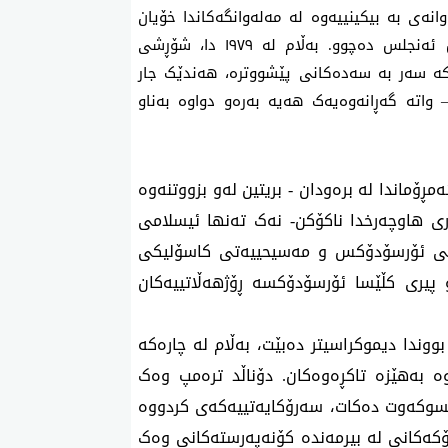
نەی بە بیکینییەوە لە مەلەوانگەکاندا خۆیان
هەڵدەخست. تاران زیاتر لە پاریس و میلان و لۆس ئەنجلس دەچوو. بەڵام لە ١٩٧٩ دا، شۆڕشی
کە سەر بە سەدەکانی پێشووترە،
هەندێک جار
واتە گەڕانەوەیەک هەیە بەرەو دواوە بەناو
ڕۆماندا لە برەودان - بریتین لەو بزووتنەوە
ی هاوچەرخدا ناکۆکن- نەک تەنها ئیسلامی
یی ئۆرسۆدۆکس و مەسیحییەتی کاسۆلیکی
 پیری کڵێسا ئۆرسۆدۆکسە ڕۆژهەڵاتییەکان
ووندا دیموکراسیتر دەبێت، بەڵام لە چارەکە
وە بەهێزە تاکڕەوەکان. دۆناڵد ترەمپ وەک
 سەدەی ١٦ی ئەوروپا هەڵسوکەوت دەکات، سەرۆکایەتییەکەی کردووە
رۆکەکانی لە بیرمەندە کۆنەپەرستەکانی وەک