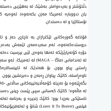
دڵخۆشتر و بەردەوامتر. بەشێک لە بەهێزیی دەستەو
یان (دووبارە ئەمریکا مەزن بکەنەوە) ئەوەیە 
نۆستالژیا و لە دەستدان.
قۆناغە گەورەکانی لێکترازان بە ناچاری حەز و ت
دروستدەکەنەوە، ئەم سەردەمەی ئێمەش بەدەر نی
جۆرە کۆنەپارێزێکە تەنها بەوەی لێی بپرسیت دەت
لە ئەندامانی
(ماگا –
MAGA
) لە ئەمریکا،
ئەو سەردە
ڕاستی پیاو بوون. بۆ هەندێک لە ئایینسالار
ناوەڕاستە، کاتێک پیاوان ڕەبەن و دەیرنشین بوون. 
لە ماڵەوە؛ کاتێک کەسانی سپی پێست چینی دەسەڵا
ئاستێکی بەرزدا بوو؛ کاتێک زنجیرە و بەرنامە تەلە
فیلمی (
Leave It To Beaver
)
شانۆ و تەلەفزیۆنیەکان