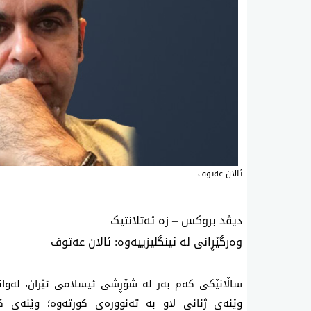
‌ئالان عەتوف
دیڤد بروکس – زە ئەتلانتیک
وەرگێڕانی لە ئینگلیزییەوە: ئالان عەتوف
ساڵانێکی کەم بەر لە شۆڕشی ئیسلامی ئێران، لەوانەی
وێنەی ژنانی لاو بە تەنوورەی کورتەوە؛ وێنەی ک