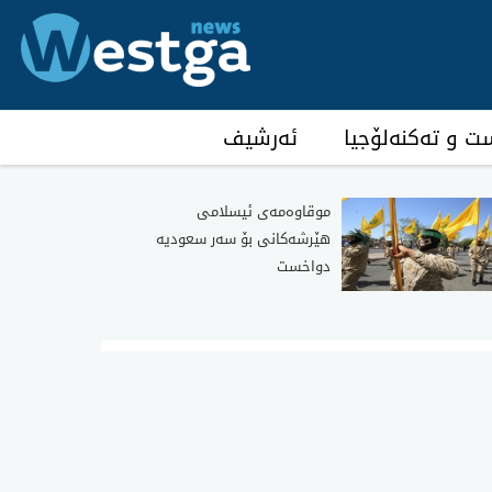
ست و تەکنەلۆجیا
ئەرشیف
موقاوەمەی ئیسلامی
هێرشەکانی بۆ سەر سعودیە
دواخست