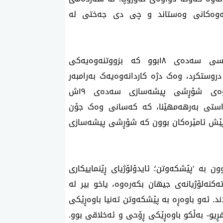
ینەوەکانی وەستاند و چی دی جەختی لە
ئەوە بزووتنەوەی عەقڵانی ڕۆشنگەری فەرەنسی سەدەی ١٨بوو کە بزووتنەوەیەکی
مانسییانەی پڕ هەست و سۆزی لە سەدەی ١٩ دروستکرد، وەک دژە کاردانەوەیەک بەرامبەر
بزووتنەوەکەی پێش خۆی. هەروەها تەقینەوەی شۆڕشی پیشەسازی سەدەی ١٩ش
ەڕاستی بەرهەمهێنا، کە کەسانی وەک جۆن
 پێش ئامێرەکان بوون کە شۆڕشی پیشەسازی
 بە 'پێشکەوتن؛ ئایدۆلۆژیای ڕێنماییکاری
ەکنەلۆژیانەی جیهان بکەرەوە، یاخو بیر لە
د. ئەو باوەڕە بە پێشکەوتن تەنیا باوەڕێکی
فڕیو- بەڵکو باوەڕێکی ڕۆحی و ئەخلاقی بوو.