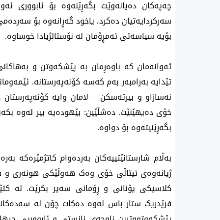
چەپەکان دەیانەوێت بگەڕێنەوە بۆ ئابووری ئە
سەرکردایەتیان دەکرد، یاخود گەڕانەوە بۆ سەردە
بۆیە سیاسەتی ئەمڕۆمان لە نۆستالژیادا خوساوە.
ئەوانەمان کە باوەڕمان بە پێشکەوتن و بەهاکانی
تێدایە بەرامبەر بەم کەسە کۆنەپەرستانە. ئێمەوما
نەسازاو و بیرتەسکن – لامان وایە کۆنەپەرستان 
خۆی دەیھێنێت. دەشڵێین: بێهودەیە بیر لەوە بکەیت
بگەڕێنیتەوە بۆ دواوە.
بەڵام شارستانێتییەکان بەردەوام کاتژمێرەکە بەر
ژیانەوەی ئیتاڵی خۆی وەک هەوڵێکی هونەری و ف
کلاسیکی یۆنانی و ڕۆمانی سەیر بکرێت. لە کتێ
فرێدریک ستار باس لەوە دەکات چۆن لە سەدەکانی
پێشکەوتووترین ناوچەی زانستی و ئابووریی جیها