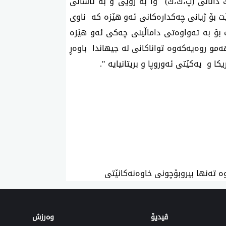
 دانانی (پ،ك،ك) وا بە زویی و بە ئاسانی
ت بۆ ژیانی چەکدارەکانی ئەو هێزە کە ناوی
ێت بۆ بە تەواوەتی داماڵینی چەکی ئەو هێزە
مو روەیەکەوە تواناکانی لە جیهاندا باوەڕ
ا و یەکێتی ئەوروپا و بریتانیایە ".
ە تەنها بیروبۆچونی خاوەنەکانێتی
ڤیدیۆ
وەرزش‌