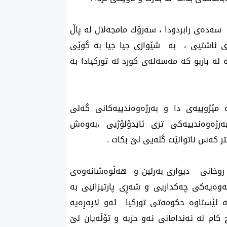
سەدەی رابردودا ، سەرۆك مامجەلال لە پاڵ
ەری ئاشتیی ، بە شێوازی جیا جیا بە گوێی
 لە باربو کە مەسەلەی کورد لە تورکیادا بە
مێژوییەی دا و بەرژەوەندییەکانی گەلی
ەرژەوەندییەکی تری ئایدۆلۆژیی ،بەوەش
ر کەس ناتوانێت گلەیی لێ بکات .
روخانی دیواری بەرلین و هەڵوەشانەوەی
وەیەکی چەکداریی و شەڕی پارتیزانیی بە
لە ئێستاوە حکومەتی تورکیا ئەو لاپەڕەیە
ام لە ئەندامانی ئەو حزبە و تۆڵەیان لێ