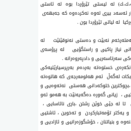
ك،ك) لە لیستی تێرۆردا بوە لە ئاستی
ار ئەسەد بیری لەوە نەکردەوە کە جەبهەی
یا لە لیاتی تێرۆردا بون .
ەمتەرخەم نەبێت و دەستی نەنوقێنێت لە
انی نیاز پاکیی و راستگۆیی لە پرۆسەی
کی سەرتاسەریی و دادپەروەرانە .
نکەرەی خستوەتە بەردەم بەرپرسیارێتیەکی
ە بکات لەگەڵ ئەم هەلومەرجەی کە هاتوەتە
نین ،بچوکترین ختوکەدانی هەستی نەتەوەیی و
تیی ، زیانی گەورە دەگەیەنێت بە هەمو ئەو
تا لە جێی خوێن رشتن ،باری نائاسایی ،
و یەکتر تۆمەتبارکردن و تەخوین ، ئاشتیی
وە و بنیاتنان ، خۆشگوزەرانیی و ئازادیی و