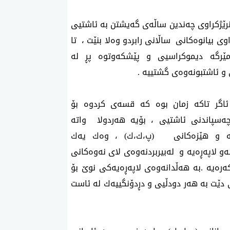
نرێژکراوی چەندین ساڵەی گەیشتن بە ئاشتیی
ی بیانوەکانی ساڵانی رابردو وەلا بنێت ، تا
ێرگە دیموکراسیی و پێشکەوتوە پڕ لە
و ئاشتبونەوەی گشتییە .
ئاگر تاکە زمان بوە کە قسەی کردوە بۆ
چەسپاندنی ئاشتیی ، بۆیە هەردولا واتە
رمە و هێزەکانی (پ،ك،ك) ، وەك یەك
ەو لاپەڕەیە و لەبیربردنەوەی لای نەوەکانی
ەرەیە .بە هەڵدانەوەی لاپەڕەیەکی نوێ بۆ
دێت بە هەر دودڵیی و دڕدۆنگییەك لە ئاست