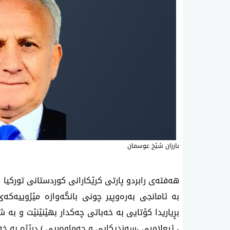
‌بارزان شێخ عوسمان
هەفتەی رابردو پارتی کرێکارانی کوردستانی تورکیا 
بە ئامانجی بەرەوپیر چونی بانگەوازە مێژوییەکەی
بڕیاریدا کۆتایی بە خەباتی چەکدار بهێنێنێت و بە 
، ئیعلامیی ،سەندیکایی و جەماوەریی ) درێژە بە خە