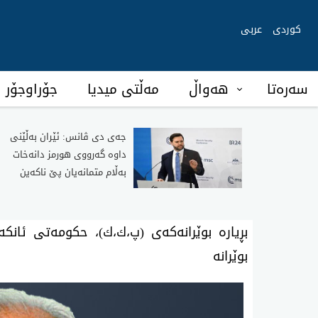
کوردی
عربی
سەرەتا
هەواڵ
مەڵتی میدیا
جۆراوجۆر
جەی دی ڤانس: ئێران بەڵێنی
داوە گەرووی هورمز دانەخات
بەڵام متمانەیان پێ ناکەین
بڕیارە بوێرانەکەی (پ،ك،ك)، حکومەتی ئان
بوێرانە