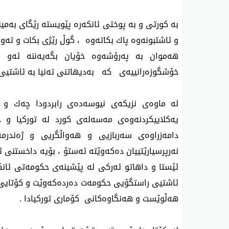
بە کورتی و بە پوختی ئانکەرە پێویستە رێگای بەمی
و ئاشتبونەوە پاك بکاتەوە ، گوڵ رێژی بکات و تەواو
هەموان بە پەرۆشەوە خۆیان بگەیەننە ئەو م
خۆشگوزەرانییەی کە بەدیهاتنی تەنیا بە ئاشتیی 
لە ماوەی نزیکەی نیوسەدەی رابردودا چەك و 
یەکلاییکردنەوەی مەسەلەی کورد لە تورکیا و 
دامەزراوەی سەربازیی و هەواڵگریی و ژەند
نەرپرسیارێتییان دەکەوێتە ئەستۆ ، بۆیە داخستنی ئ
ئێستا و داهاتو ئەرکی لە پێشینەی حکومەتی ئانک
ئاشتیی راستگۆیی حکومەت دەردەکەوێت و کۆتایی 
هەڵوێست و هەنگاوەکانی کۆماری تورکیادا .