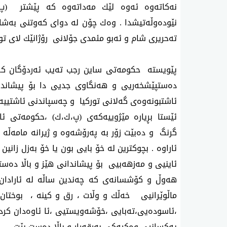
نەکاتەوە ئەوە لێك مەداتەوە کە پێشتر (پ،
نێودەوڵەتیشدا . وەك چۆن لە دوای کەوتنی بەش
تەحریری شام و ئەبو مئمدی جۆلانی رۆژانێك لای تورک
پێویستە حکومەتی ساین رجب تەیب ئەردۆگان ک
دەستپێشخەریی و هەنگاوی جدیی دا بۆ پیشاند
ئاشتبونەوەی گەلانی تورکیا و چەسپاندنی ئاشتییە
ئێستا بڕیارە مێژوییەکەی (پ،ك،ك) ،حکومەتی ئا
گرنگ و دەبێت زۆر بە پەرۆشەوە و ژیرانە مامەڵ
ئاراوە . بچوکترین لە خۆ بایی بون یا خۆ بەزل زا
ئاینیی و مەزهەبیی بۆ پیشاندانی هێز و باڵا دەس
هەوڵ و کۆشسانەی کە چەندین ساڵە لە ئارادان 
ماڵوێرانیی خەڵك و وڵات ، رق و کینە ، بوختان 
،ئاسودەیی،تەبایی ،خۆشەویستیی ،ئا ئاوەدان کردنە
یەکسانیی وەکیەکی بەرقەرار و باڵا دەست بێت .