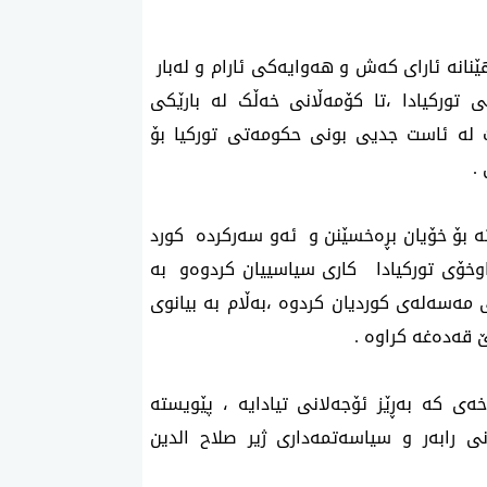
ێنانە ئارای کەش و هەوایەکی ئارام و لەبار
ی تورکیادا ،تا کۆمەڵانی خەڵک لە بارێکی
ێت لە ئاست جدیی بونی حکومەتی تورکیا بۆ
.
تە بۆ خۆیان بڕەخسێنن و ئەو سەرکردە کورد
اوخۆی تورکیادا کاری سیاسییان کردوەو بە
 مەسەلەی کوردیان کردوە ،بەڵام بە بیانوی
ێ قەدەغە کراوە .
خەی کە بەڕێز ئۆجەلانی تیادایە ، پێویستە
ی رابەر و سیاسەتمەداری ژیر صلاح الدین