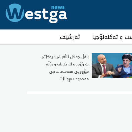
ست و تەکنەلۆجیا
ئەرشیف
بافڵ جەلال تاڵەبانی: یەکێتی
بە رێزەوە لە خەبات و رۆڵی
مێژوویی محەمەد حاجی
مەحمود دەڕوانێت