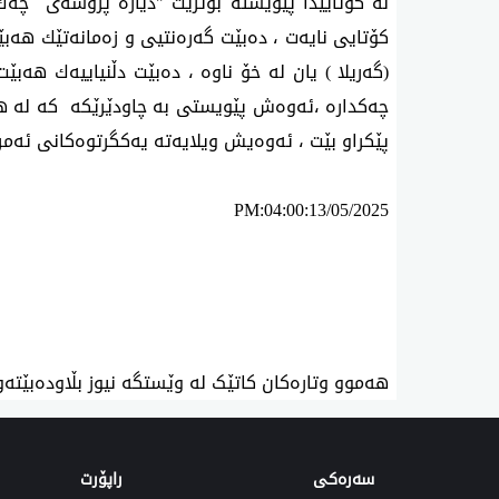
لە کۆتاییدا پێویستە بوترێت "دیارە پرۆسەی چەك
کۆتایی نایەت ، دەبێت گەرەنتیی و زەمانەتێك هەبێ
(گەریلا ) یان لە خۆ ناوە ، دەبێت دڵنیاییەك هەب
چەکدارە ،ئەوەش پێویستی بە چاودێرێکە کە لە هە
پێکراو بێت ، ئەوەیش ویلایەتە یەکگرتوەکانی ئەمریک
PM:04:00:13/05/2025
ئه‌م بابه‌ته 1380 جار خوێنراوه‌ته‌وه‌‌
هەموو وتارەکان کاتێک لە وێستگە نیوز بڵاودەبێتەو
سەرەکی
راپۆرت