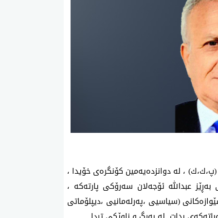
(پ،ك،ك) ، لە دوانزدەیەمین کۆنگرەی خۆیدا ،
 بەڕێز عبداللە ئۆجەلان سەرۆکی پارتەکە ،
شێوازەکانی (سیاسیی ،پەرلەمانیی ،دیپلۆماتی
باتەکەی بدات لە بەرگ و ناوێکی تردا .