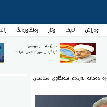
وەرزش
لایف
وتار
رەنگاورەنگ
زان
دکتۆر حەسەن موفتی:
گرانکردنی سووتەمەنی حەرامە
کەرە دەخاتە بەردەم هەنگاوی سیاسیی