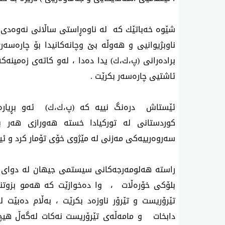
شێوە خەباتێك کە لە ناوەڕاستی ساڵانی نەوەدی 
ناوبژیوانیی و هەوڵە بێ وچانەکانیدا بۆ چارەس
برادەرانی (پ،ك،ك) یدا دەدا ، لەو کاتەی زەمینەکە
ئاشتیی چارەسەر بکرێت .
ئێستاش درەنگ نییە کە (پ،ك،ك) ئەو بڕیارە 
کوردستانی لە تورکیادا خستە هەورازی هەر ب
سەروەرییەکی مەزنی لە مێژوی خۆی تۆمار کرد و ئیت
راستە هەلومەرجەکانی سیستمی جیهان لە دوای 
بلۆکی خۆرەڵات ، وا دەخوازێت کە هەمو بزوتنە
تێرۆریست و تێرۆر ناوزەد بکرێت ، بەڵام دەبێت 
دابخات و مامەڵەی تێرۆریست نەکات لەگەڵ هیچ ک