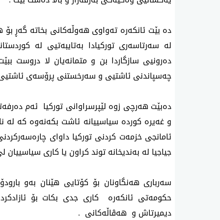
دە بێت ئانکەرە تەواوی هەوڵەکانی بخاتە گەڕ بۆ ه
لە سەرتاسەری تورکیادا بەتایبەتیی لە کوردستان
دەرونیی سازگاردا بن و متمانەیان لا دروست بب
چەسپاندنی ئاشتیی و سەرخستنی پرۆسەی ئاشتیی 
دەبێت هەرچی زوە لێپرسراوانی تورکیا ئەم دەرفە
و غەیرە کوردە سیاسییانە ئاشت بکەنەوە کە لە ن
ئامانجی خزمەت کردنی تورکیا داوای چارەسەرکردنی
جیاجیا لە بەندیخانە توند کراون یا کاری سیاسییان ل
سەرباری هەنگاونان بۆ کۆتایی هێنان بەو بارودۆ
حکومەتی ئانکەرە کاری جدی بکات بۆ ئازادکردن
دیمیرتاش و هەڤاڵەکانی .