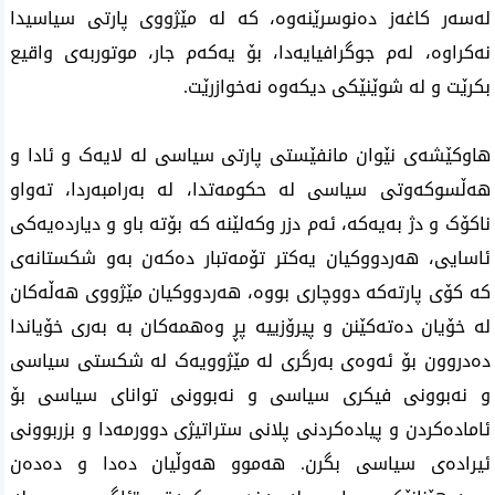
لەسەر کاغەز دەنوسرێنەوە، کە لە مێژووی پارتی سیاسیدا
نەکراوە، لەم جوگرافیایەدا، بۆ یەکەم جار، موتوربەی واقیع
بکرێت و لە شوێنێکی دیکەوە نەخوازرێت.
هاوکێشەی نێوان مانفێستی پارتی سیاسی
لە لایەک و ئادا و
هەڵسوکەوتی سیاسی لە حکومەتدا، لە بەرامبەردا، تەواو
ناکۆک و دژ بەیەکە، ئەم دزر وکەلێنە کە بۆتە باو و دیاردەیەکی
ئاسایی، هەردووکیان یەکتر تۆمەتبار دەکەن بەو شکستانەی
کە کۆی پارتەکە دووچاری بووە، هەردووکیان مێژووی هەڵەکان
لە خۆیان دەتەکێنن و پیرۆزییە پڕ وەهمەکان بە بەری خۆیاندا
دەدروون بۆ ئەوەی بەرگری لە مێژوویەک لە شکستی سیاسی
و نەبوونی فیکری سیاسی و نەبوونی توانای سیاسی بۆ
ئامادەکردن و پیادەکردنی پلانی ستراتیژی دوورمەدا و بزربوونی
ئیرادەی سیاسی بگرن. هەموو هەوڵیان دەدا و دەدەن