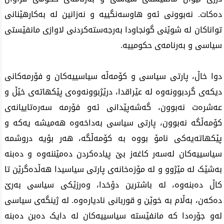
دەکات. نەبوونی ئەو هاوسەنگییە و نەزانین لە بەکارهێنانی
تواناکان لە شوێنی گونجاودا بەرجەستەکردنی لاوازی مانفێستی
سیاسی و بەرنامەی حکومییە.
دوا خاڵ، پارتی سیاسی و کۆمەڵە سیاسییەکان و فۆرمەکانی
دیکەی گردبوونەوە لە عێراقدا، درێژبوونەوەی پێکهاتەی خێڵ و
عەشرەت نەبوون، گەشەپێدانی ئەو فۆرمە سەرەتاییانەی
کۆمەڵگە نەبوون، پارتی سیاسی بەداخەوە هەمیشە یەکە و
پێکهاتەیەکی نامۆ بووە بە کۆمەڵگە، هەر بۆیە دروشمە
سیاسییەکان لەسەر کاغەز بێ پیادەکردن دەمێننەوە و دەبنە
بەشێک لە مێژوو و لە مۆزەخانەی پارتی سیاسیدا هەڵدەگرێن تا
کاڵ دەبنەوە، لە باشترین دۆخدا، وەرزێکی سیاسی بەرێ
دەکەن، بەڵام بە خوێن و قوربانی نادیارەوە. لە ژینگەی سیاسی
لەو جۆرەدا کە مانفێستە سیاسییەکان لە دایک دەبن دەبنە