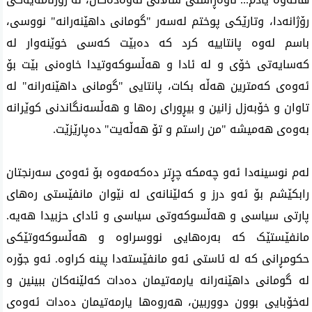
رۆژانەدا، وتارێکی پوختم لەسەر "گومانی داهێنەرانە" نووسی،
باسم لەوە پانتاییە کرد کە دەبێت کەسی خوێنەوار لە
کەسایەتی خۆی و لە ئادا و هەڵسوکەوتیدا خاوەنی بێت بۆ
ئەوەی کەمترین هەڵە بکات، پانتایی "گومانی داهێنەرانە" لە
تاوان و خۆبەزل زانین و بیڕورای رەها و هەڵسەنگاندنی کوێرانە
بەوەی هەمیشە "من راستم و تۆ هەڵەیت" دەپارێزێت.
لەم نوسینەدا ئەو چەمکە چڕتر دەکەمەوە بۆ ئەوەی سەرنجتان
رابکێشم بۆ ئەو درز و کەلێنانەی لە نێوان مانفێستی رەهای
پارتی سیاسی و هەڵسوکەوتی سیاسی و ئادای حزبیدا هەیە.
مانفێستێک کە بەرەهایی نووسراوە و هەڵسوکەوتێکی
حکومڕانی کە لە ئاستی ئەو مانفێستەدا پینە کراوە. ئەو جۆرە
لە گومانی داهێنەرانە یارمەتیمان دەدات کەلێنەکان ببینین و
لەخۆبایی بوون دووربین، هەروەها یارمەتیمان دەدات ئەوەی