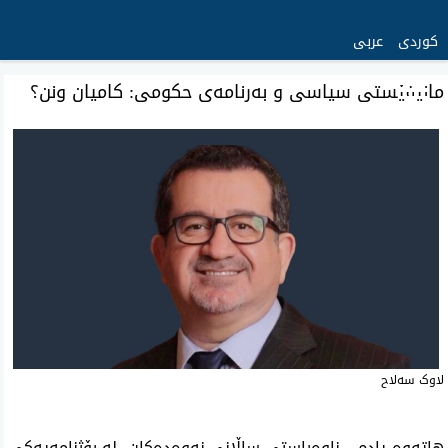
کوردی
عربی
مانیفێستی سیاسی و بەرنامەی حکومی: کامیان ونن؟
‌لاوک سەلاح
هاتەوە یادم... ناوەڕاستی ساڵانی نەوەدەکان، لە رۆژنامەیەکی