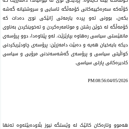
کۆمەڵگە بێتە کایەوە. پردێکی نوێ لە نێوانیاندا دامەزرێت کە
کۆڵەکە سەرەکییەکانی کۆمەڵگە ئاسایی و سروشتیانە گەشە
بکەن، بوونی ئەو پردە یارمەتی ژانێکی نوێ دەدات کە
کۆمەڵگە لە خوێن رشتن و موئامەرەکردن و تەخوینکردن بەناوی
مانفێستی سیاسی رەهاوە بپارێزێت. لەو پێناوەدا، دوو پرۆسەی
دیکە بایەخیان هەیە و دەبێت دامەزرێن: پرۆسەی چاودێریکردنی
کواڵیتی سیاسی و پرۆسەی گەشەسەندنی مرۆیی و سیاسی
کادیرەکانی پارتی سیاسی.
PM:08:56:04/05/2026
ئه‌م بابه‌ته 1580 جار خوێنراوه‌ته‌وه‌‌
هەموو وتارەکان کاتێک لە وێستگە نیوز بڵاودەبێتەوە تەنها