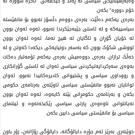
وەبەرهێنانێکی سیاسی لە پەند و حیکمەتی "ئاگرە سوورە لە
خۆم دوورە" بکەن.
بەرەی یەکەم دەڵێت: بەرەی دووەم دڵسۆز نەبوو بۆ مانفێستە
سیاسییەکە و لە ئاستی جێبەجێکرندا نەبوو، ئەوە ئەوان بوون
لە خۆیان گۆڕان و ئاگایان لە هیچ نەما، ئەوە ئەوان بوون
تووشی شکۆک بوون کە بەسەر دونیایەکی دیکەدا کەوتن و لە
خەڵک ترازان. بەرەی دووەمیش بەرەی یەکەم تۆمەتبار دەکات
بەوەی سەرکردایەتیکردنی سیاسی ئەوان لە ئاستی گۆرانکاری
و رووداوی سیاسی و پشتیوانی کادیرەکانیدا نەبوو. ئەوان
توانایان نەبوو مانفێستی سیاسی ئاوێتەی بەرنامەی حکومی
بکەن و بەرنامەی حکومڕانی بێنە کایەوە، ئەوە ئەوان بوون
نەیانتوانی ناوەوەی پارتی سیاسی رێکبخەنەوە و ئینتمای
سیاسی بۆ مانفێستی سیاسی دابین بکەن.
خوێنەری بەرێز ئەم جۆرە دایالۆگانە، دایالۆگی رۆژانەن، زۆر باون