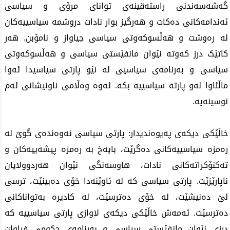
گەشەسەندنی راستەقینەی توانای مرۆی و سیاسی
ئەندامەکانی دەکات و هەرگیز بوار نادات دروشمە سیاسییەکان
لە رەوشت و هەڵسوکەوتی
سیاسی جیاواز و نامۆبن. هەر
کاتێک درز کەوتە نێوان مانفێستی سیاسی و هەڵسوکەوتی
سیاسی و بەرنامەی سیاسیی لە نێو پارتی سیاسیدا ئەوا
ماڵئاوا لەو پارتە سیاسییە بکە. ئەوە وەڵامی ناونیشانی ئەم
نوسینەیە.
خاڵێکی دیکەی پەیوەندیدار: پارتی سیاسی ئەوەندەی گوێ لە
رەمزە سیاسییەکانی دەگرێت، بایەخ بە رەمزە پیشەییەکان و
تەکنۆکراتەکانی نادات، هاوسەنگی نێوان هەردوولایان
ناپارێزێت. پارتی سیاسی کە لە ئاوێنەدا خۆی دەبینێت، ترسی
لێ دەنیشێت، لە خۆی دەترسێت، لە کادیرە بەتواناکانی
دەترسێت. ئەمەش خاڵێکی دیکەی لاوازی پارتی سیاسییە کە
درزی نێوان مانفێستی سیاسی و بەرنامەی حکومی فراوان