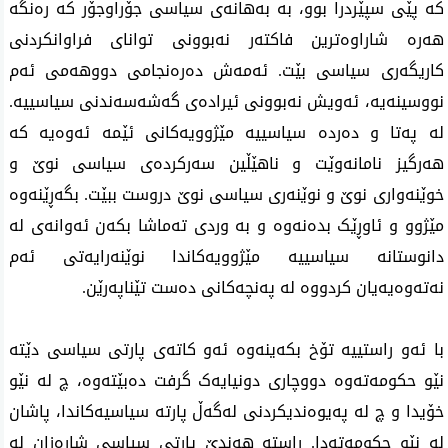
کە پێی سپێردرا بوو، بە بەهانەی سیاسی جۆراوجۆر کە رەنگە
هەرە شاراوەترین فاکتەر نەبوونی توانای فراوانکردنی
کاریگەری سیاسی بێت. ئەمەش دەرەنجامی دووهەمی ئەم
نووسینەیە، ئەویش نەبوونی ئیرادەی گەشەسەندنی سیاسییە.
لە پەتا و دەردە سیاسییە مێژوویەکانی ئێمە ئەوەیە کە
هەرگیز نامانەوێت و ناهێڵین سەرکردەی سیاسی نوێ و
خوێنەواری نوێ و نوێنەری سیاسی نوێ دروست ببێت. بگەڕێنەوە
مێژوو و ئاوڕێک بدەنەوە و بە وردی تەماشا بکەن ئەوانەی لە
دانوستانە سیاسییە مێژوویەکاندا نوێنەرایەتی ئەم
نەتەوەیەیان کردووە لە پەنچەکانی دەست تێناپەرێن.
با ئەو راستییە تۆخ بکەینەوە ئەو کاتەی پارتی سیاسی دێتە
نێو حکومەتەوە دووچاری دونیایەک گرفت دەبێتەوە، چ لە نێو
خۆیدا و چ لە پەیوەندیکردنی لەگەڵ پارتە سیاسیەکاندا، پاشان
لە نێو حکومەتەدا. راستە هەندێ پارتی سیاسی شارەزان لە