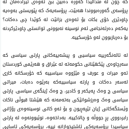
کە چۆن لە منداڵیدا گەورە دەبین بێ ئەوەی ئیرادەمان لە
پرۆسەی گەورەبووندا هەبێت، پرۆسەیەک کە پێویستی بەوەیە
چاودێری خۆی بکات بۆ ئەوەی بزانێت لە کوێدا چی دەکات؟
یەکەم دەرئەنجامی ئەم نوسینە نەبوونی توانستی چاودێرکردنە
بۆ دەربازبوون لەو خۆرسکییە.
لە ئالەنگەرییە سیاسیی و پیشەییەکانی پارتی سیاسی کە
سەرچاوەی پێکهێنانی حکومەتە لە عێراق و هەرێمی کوردستان
ئەو میرات و عورف و مێژووە سیاسییە کە خۆرسکانە کاری
لەسەر دەکات و پارتە سیاسییەکە بەرێوە دەبات، میراتی
سیاسی چ وەک پەیکەر و کادیر، چ وەک ژینگەی سیاسی. پارتی
سیاسی وەک وەرزشوانێکی بەتەمەنە کە هێشتا قبوڵی ناکات
وێستگەکانی ژیان تێپەڕیون و بۆ ئەو کاتی نوسینەوەی رۆژانی
رابردووی پڕ جووڵە و چالاکییە. بەداخەوە، نوێبوونەوە لە پارتی
سیاسیدا پرۆسەیەکی ئاشتیخوازانە نییە، پرۆسەیەکی ئاسایی