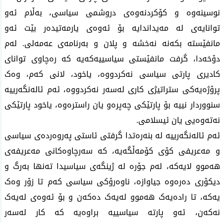
نوسینەوە و کۆکردنەوەی دروشمی سیاسی، بەڵام ئەو
توانایەی لە مەیداندایە بۆ ئەوەی یارمەتیدەر بێت ئەو
مانفێستە بکەنە نەخشە و پلان و بەرنامەی عەمەلی. لەم
دۆخەدا، گرفت مانفێستی سیاسییەکەیە کە رەچاوی توانای
کادیری پارتی سیاسی نەکردووە، یاخود، لانی کەم، وەک
پرۆژەیەکی ستراتیژی کاری لەسەر نەکردووە، ئەم ئالەنگەرییە
سنووردار نییە بۆ پارتێکی چەپرەو یان راسترەوە، یاخود پارتێکی
نەتەوەیی یان ئیسلامی.
ئەم ئالەنگەرییە لە بنەرەتدا گرفتی ئاستی پەروەردەی سیاسی
و مەعریفی کۆی کۆمەڵگەیە، کە سەرچاوەکانی مەعریفەی
هەموو لایەکە، لەم جۆرە لە ژینگەی سیاسیدا تەنها بەرگ و
دیکۆری دەرەوە جیاوازە، ناوەرۆکی سیاسی کەم تا زۆر وەک
یەکە، تا رادەیەک هەموو لەیەک دەکەن و بۆ ئەوەی لەیەک
نەکەن، ئەو پارتە سیاسییە براوەیە کە کار لەسەر