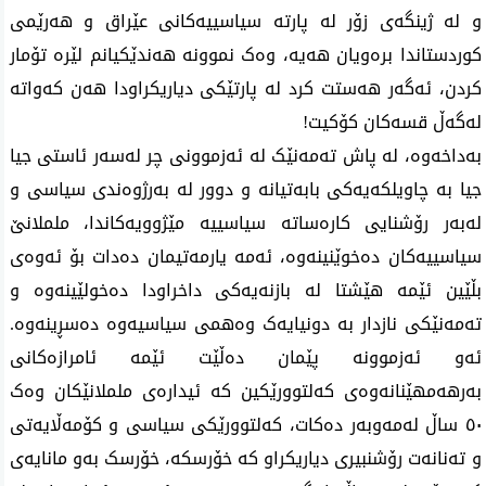
و لە ژینگەی زۆر لە پارتە سیاسییەکانی عێراق و هەرێمی
کوردستاندا برەویان هەیە، وەک نموونە هەندێکیانم لێرە تۆمار
کردن، ئەگەر هەستت کرد لە پارتێکی دیاریکراودا هەن کەواتە
لەگەڵ قسەکان کۆکیت!
بەداخەوە، لە پاش تەمەنێک لە ئەزموونی چر لەسەر ئاستی جیا
جیا بە چاویلکەیەکی بابەتیانە و دوور لە بەرژوەندی سیاسی و
لەبەر رۆشنایی کارەساتە سیاسییە مێژوویەکاندا، ململانێ
سیاسییەکان دەخوێنینەوە، ئەمە یارمەتیمان دەدات بۆ ئەوەی
بڵێین ئێمە هێشتا لە بازنەیەکی داخراودا دەخولێینەوە و
تەمەنێکی نازدار بە دونیایەک وەهمی سیاسیەوە دەسڕینەوە.
ئەو ئەزموونە پێمان دەڵێت ئێمە ئامرازەکانی
بەرهەمهێنانەوەی کەلتوورێکین کە ئیدارەی ململانێکان وەک
٥٠ ساڵ لەمەوبەر دەکات، کەلتوورێکی سیاسی و کۆمەڵایەتی
و تەنانەت رۆشنبیری دیاریکراو کە خۆرسکە، خۆرسک بەو مانایەی