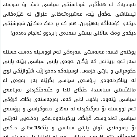
نەوەیەک لە هەڵگری شوناسێکی سیاسی نامۆ، بۆ نموونە،
ئیستاشی لەگەڵ بێت، عەشیرەتەکانی عێراق لە هێزەکانی
دیکەی کۆمەڵگە بەهێزترن، هەر کە پر چەک دەکرێن شورشێکی
دیکەی وەک ساڵانی بیستی سەدەی رابردوو ئەنجام دەدەن!
پوختەی قسە: مەبەستی سەرەکی ئەم نووسینە دەست خستنە
سەر ئەو برینانەن کە رێگرن لەوەی پارتی سیاسی ببێتە پارتی
حکومڕانی و پارتی خزمەت. نوسینەکە دەخوازێت شێوازێکی نوێ
لە بیناکردنەوەی پرۆسەی سیاسی بگرێتە بەر، بەوەی لە
مانفێستی سیاسیدا، جێگای ئادا و جێبەجێکردنی بەرنامەی
سیاسی بێتەوە، یاخود، لانی کەم، بەرجەستەی بکات. کرۆکی
ئەم نووسینە بۆ بەرگیکردنە لە بەهای دیموکراسی و پرۆسەی
سیاسی تەندروست. گرنگە، بیرکردنەوەیەکی رەخنەیی ئەرێنی
بۆ پەیوەندی نێوان پارتی سیاسی و پێکهاتەکانی دیکەی