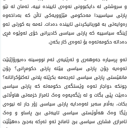
و سروشتی لە دایکبوونی نەوەی ئاییندە نییە، ئەمان لە نێو
پارتی سیاسییدا مەحکومی مێژوویەکی تاڵن کە بەداخەوە
رەوایەتی بە قوربانیکردنی ئاییندە دەدات. ئەمە بە کورتی ئەو
ژینگە سیاسییە کە پارتی سیاسی کادیرانی خۆی لەوێوە فڕی
دەداتە حکومەتەوە بۆ ئەوەی کار بکەن.
ئەو پرسیارە جەوهەری و ئەرێنیەی ئەم نووسینە دەیورۆژێنێت
ئەوەیە چۆن پارتی سیاسی ببێتە پارتی حکومڕانی؟ چۆن
مانفێستی پارتی سیاسی تەرجەمە بکرێتە پلانی تەکنۆکراتانە؟
چونکە دواجار ئەوە وێستگەی حکومەتە کە پارتی سیاسی
دەبێت پێی بگات و لە رێگەیەوە وەک ئامراز خزمەتی هاوڵاتی
بکات، بەڵام سەیر لەوەدایە پارتی سیاسی زۆر جار لە نیوەی
رێگا وەک هەڵوێستی سیاسی تایبەتی بێ پاساو و وەک
ئامرازی فشاری سیاسی بێ ئامانج ئەو ئەرکە بەجێ دەهێڵێت