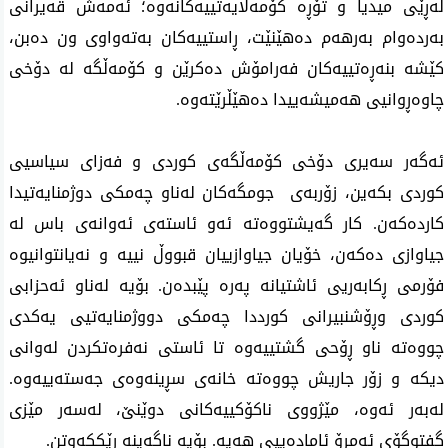
لەڕێی میدیا و تۆڕە کۆمەڵایەتییەکانەوە؛ ئەمەش قەیرانی 
بەردەوام بەرهەم دەهێنێت، ڕاستییەکان بەتەواوی ون دەبن، 
کێشە بنەڕەتییەکان فەرامۆش دەکرێن و کۆمەڵگە لە دۆخی 
چاوەڕوانیی هەمیشەییدا دەهێڵرێتەوە.
ئەگەر سەیری دۆخی کۆمەڵگەی کوردی و فەزای سیاسیی 
کوردی بکەین، زۆربەی  جومگەکان لەناو چەمکی دوژمنایەتیدا 
کاردەکەن. کار گەیشتووەتە ئەو ئاستەی ئەوانەی باس لە 
جیاوازی دەکەن، خۆیان جیاوازییان قبووڵ نییە و نەیانتوانیوە 
فۆرمی ڕکابەریی ئاشتیانە پەرە پێبدەن. بۆیە لەناو ئەحزابی 
کوردی وڕۆشنبیرانی کورددا چەمکی دووژمنایەتیی یەکدی 
چووەتە ناو ڕۆحی گشتییەوە تا ئاستی نەفرەتکردن لەوانی 
دیکە و زۆر جاریش چووەتە خانەی سڕینەوەی جەستەییەوە. 
لەبەر ئەوە، مێژووی ناکۆکییەکانی دوێنێ، لەسەر مێزی 
گفتوگۆی ئەمڕۆ ئامادەییی هەیە. بۆیە ناگەینە ڕێککەوتن. 