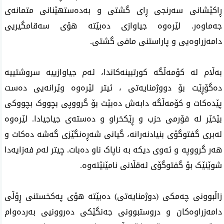
ڕاکێشانی سەرنجی ڕای گشتی و بەدەستهێنانی متمانەی 
جەماوەر. لێرەوە جیاوازی دەبێتە هۆی سەقامگیریی 
دامەزراوەیی و پاراستنی مافی گشتی.
بەڵام لە کۆمەڵگە کورتبینەکاندا، ئەم جیاوازییە سروشتییە 
دەگۆڕێت بۆ دووژمنایەتی ، ئیتر لێرەوە وێرانەیی دەست 
پێدەکات و کۆمەڵگە دابەش دەبێت بۆ گرووپی بچووک بچووکی 
بێخێر لە فۆرمی حزب و ڕێکخراو و دەستەی جیاجیادا. لێرەوە 
لەبری گفتوگۆی بنیادنەرانە، گیانی شەڕەنگێزی گەشە دەکات و 
هەر گرووپە و ئەوی دیکە بە ناپاک ناو دەبات. چیتر لەم فەزایەدا 
شوێنێک بۆ گفتوگۆی ئەقڵانی نامێنێتەوە.
زاڵبوونی چەمکی (دوژمنایەتی) دەبێتە هۆی پەکخستنی ڕۆڵی 
دامەزراوەکان و دروستبوونی جەنگێکی دەروونیی بەردەوام 