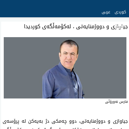
کوردی
عربی
جیاوازی و دووژمنایەتی ، لەکۆمەڵگەی کوردیدا
‌فارس نەورۆڵی
جیاوازی و دووژمنایەتی، دوو چەمکی دژ بەیەکن لە پرۆسەی 