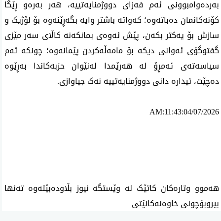
بەردەوامبوونی ئەم فەزای دووژمنایەتییە، هەر بەرەو ڕێگا 
کۆنەکانمان دەباتەوە؛ کەواتە باشتر وایە بگەڕێنەوە بۆ لۆژیک و 
سازش بۆ یەکتر بکەن، پێش ئەوەی بمانکەنە کاڵای سەر مێزی 
گفتوگۆی ئەوانی دیکە بۆ مامەڵەکردن پێمانەوە؛ چونکە ئەم 
سیاسەتەی ئەمڕۆ لە هەرێمدا لەنێوان حزبەکاندا بەڕێوە 
دەچێت، ئیدارە دانی دووژمنایەتییە نەک جیاوازی.
AM:11:43:04/07/2026
ئه‌م بابه‌ته 3800 جار خوێنراوه‌ته‌وه‌‌
هەموو وتارەکان کاتێک لە وێستگە نیوز بڵاودەبێتەوە تەنها
بیروبۆچونی خاوەنەکانێتی