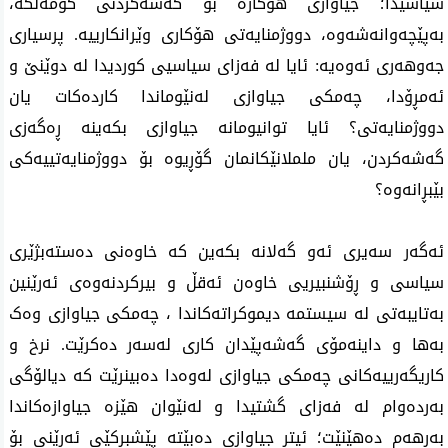
سیاسیدا؛ جیاوازی هۆکارە بۆ گەشەکردنی کۆمەڵگە، 
بەپێچەوانەشەوە، دووژمنایەتی هۆکاری وێرانکارییە. پرسیاری 
جەوهەری ئەوەیە: ئایا لە فەزای سیاسیی کوردیدا لە دوێنێ و 
ئەمڕۆدا، چەمکی جیاوازی لەنێوماندا کاردەکات یان 
دووژمنایەتی؟ ئایا توانیومانە جیاوازی بکەینە ڕەگەزی 
گەشەکردن، یان ململانێکانمان گۆڕیوە بۆ دووژمنایەتییەکی 
بێبڕانەوە؟
ئەگەر سەیری ئەو گەلانە بکەین کە خاوەنی دەستەبژێری 
سیاسی و ڕۆشنبیریی خاوەن ئەقڵ و بیرکردنەوەی ئەرێنین 
بەتایبەتی لە سیستمە دیموکراتەکاندا ، چەمکی جیاوازی وەک 
بەها و داینەمۆی گەشەپێدان کاری لەسەر دەکرێت. نرخ و 
کاریگەرییەکانی چەمکی جیاوازی لەوەدا دەبینرێت کە دیالۆگی 
بەردەوام لە فەزای گشتیدا و لەنێوان هێزە جیاوازەکاندا 
بەرهەم دەهێنێت؛ ئیتر جیاوازی دەبێتە پێشبڕکێی ئەرێنی بۆ 