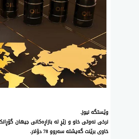
‌وێستگه‌ نیوزـ
نرخی نه‌وتی خاو و زێڕ له‌ بازاڕه‌كانی جیهان گۆڕانكا
خاوی‌ برێنت گه‌یشته‌ سه‌روو 78 دۆلار.