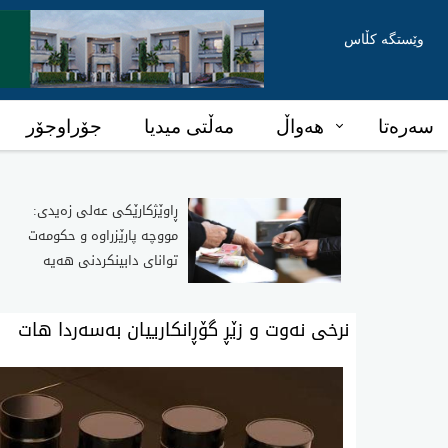
وێستگە کڵاس
سەرەتا
هەواڵ
مەڵتی میدیا
جۆراوجۆر
ڕاوێژکارێکی عەلی زەیدی:
مووچە پارێزراوە و حکومەت
توانای دابینکردنی هەیە
نرخی نه‌وت و زێڕ گۆڕانكارییان به‌سه‌ردا هات