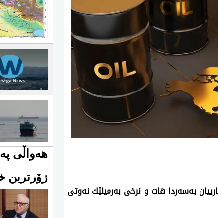
هەواڵی پەی
زۆرترین خو
رییان به‌سه‌ردا هات و نرخی‌ به‌رمیلێك نه‌وتی‌