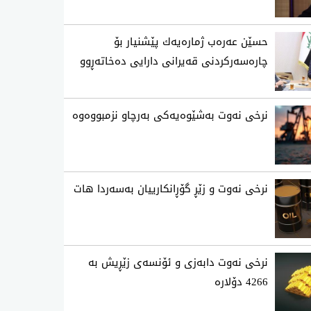
حسێن عه‌ره‌ب ژماره‌یه‌ك پێشنیار بۆ
چاره‌سه‌ركردنی‌ قه‌یرانی‌ دارایی ده‌خاته‌ڕوو
نرخی‌ نه‌وت به‌شێوه‌یه‌كی‌ به‌رچاو نزمبووه‌وه‌
نرخی نه‌وت و زێڕ گۆڕانكارییان به‌سه‌ردا هات
نرخی نەوت دابەزی و ئۆنسەی زێڕیش بە
4266 دۆلارە