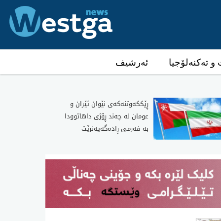
و تەکنەلۆجیا
ئەرشیف
ڕێککەوتنەکەی نێوان ئێران و
عومان لە چەند ڕۆژی داهاتوودا
بە فەرمی ڕادەگەیەنرێت