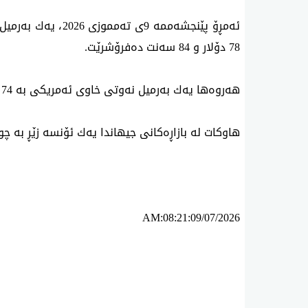
ئه‌مڕۆ پێنجشه‌ممه‌‌ 9ی‌
78 دۆلار و 84 سه‌نت ده‌فرۆشرێت.
هه‌روه‌ها یه‌ك به‌رمیل نه‌وتی خاوی ئه‌مریكی به‌ 74 دۆلار و 29 سه‌نت مامه‌ڵه‌ی‌ پێوه‌ ده‌كرێت.
هاوكات له‌ بازاڕه‌كانی‌ جیهاندا یه‌ك ئۆنسه‌ زێڕ به‌ چوار هه‌زار 
AM:08:21:09/07/2026
ئه‌م بابه‌ته 836 جار خوێنراوه‌ته‌وه‌‌