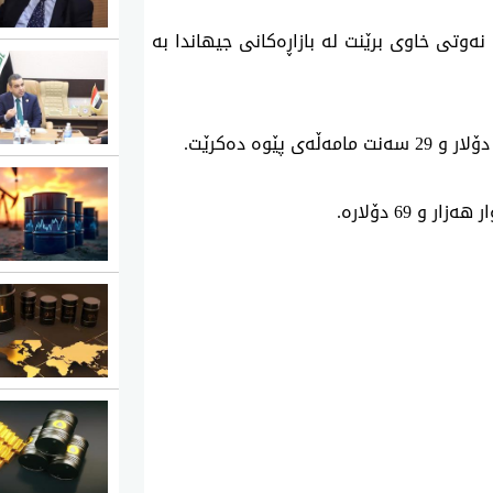
 ته‌مموزی‌ 2026، یه‌ك به‌رمیل نه‌وتی خاوی برێنت له‌ بازاڕه‌كانی‌ جیهاندا به‌
و 69 دۆلاره‌.