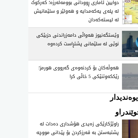
دوایین ئاماری ڕوودانی بوومەلەرزە؛ کەرکوک
لە پلەی یەکەمدایە و هەولێر و سلێمانیش
لە لیستەکەدان
وێستگەنیوز هەواڵی دامەزراندنی حزبێکی
نوێی لە سلێمانی پشتڕاست کردەوە
هەوڵەکان بۆ کردنەوەی گەرووی هورمز؛
رێککەوتنێکی 5 خاڵی کرا
وەندیدار
ێندراو
راوێژكارێكی زه‌یدی‌ هۆشداری ده‌دات له‌
پشتبه‌ستن به‌ قه‌رزكردن بۆ پێدانی مووچه‌