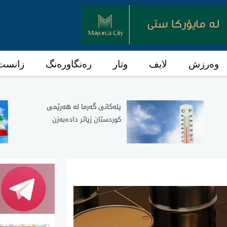
وەرزش
لایف
وتار
رەنگاورەنگ
زانست 
پلەکانی گەرما لە هەرێمی
کوردستان زیاتر دادەبەزن