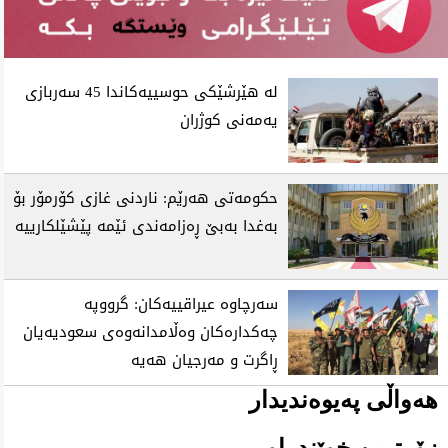
لە هێرشێکی حوسییەکاندا 45 سەربازی
یەمەنی کوژران
حکومەتی هەرێم: ناردنی غازی کۆرمۆر بۆ
بەغدا بەبێ ڕەزامەندی ئێمە پێشێلکارییە
سەرچاوە عیراقییەکان: گرووپە
چەکدارەکان وەڵامدانەوەی سعودیەیان
ڕاگرت و مەرجیان هەیە
هەواڵی پەیوەندیدار
زۆرترین خوێندراو