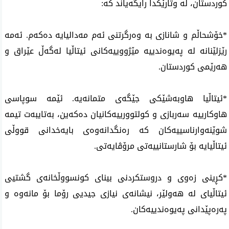
كوردستان، له‌ وتارێكدا رایگه‌یاند كه‌:
*خۆشحاڵم و شانازی به‌ وه‌رگرتنی ئه‌م مه‌دالیایه‌ ده‌كه‌م. ئه‌مه‌
رێزلێنانه‌ له‌ په‌یوه‌ندییه‌ مێژووییه‌كانی ئیتاڵیا له‌گه‌ڵ عێراق و
هه‌رێمی كوردستان.
*ئیتاڵیا هاوبه‌شێكی جێگه‌ی متمانه‌یه‌. ئێمه‌ سوپاسی
هاوكارییه‌ سه‌ربازی و كولتوورییه‌كانیان ده‌كه‌ین، به‌تایبه‌ت تیمه‌
شوێنه‌وارناسییه‌كان كه‌ ره‌نگدانه‌وه‌ی بایه‌خدانی قووڵی
ئیتاڵیایه‌ بۆ شارستانییه‌تی مرۆڤایه‌تی.
*كڕینی زه‌وی و دروستكردنی بینای كونسووڵخانه‌ی گشتیی
ئیتاڵیای له‌ هه‌ولێر، نیشانه‌ی نیازی جیدیی رۆما بۆ مانه‌وه‌ و
په‌ره‌پێدانی په‌یوه‌ندییه‌كان.