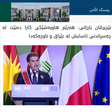
وێستگە کڵاس
نێچیرڤان بارزانی‌: هەرێم هاوبەشێکی کارا دەبێت لە
چەسپاندنی ئاسایش لە عێراق و ناوچەکەدا