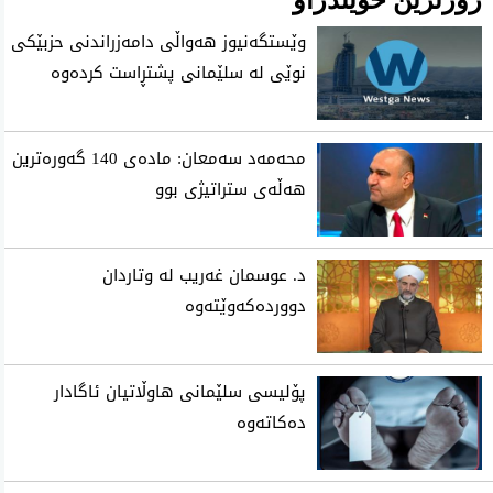
وێستگەنیوز هەواڵی دامەزراندنی حزبێکی
نوێی لە سلێمانی پشتڕاست کردەوە
محه‌مه‌د سه‌معان: ماده‌ی 140 گه‌وره‌ترین
هه‌ڵه‌ی ستراتیژی‌ بوو
د. عوسمان غەریب لە وتاردان
دووردەکەوێتەوە
پۆلیسی سلێمانی هاوڵاتیان ئاگادار
ده‌كاته‌وه‌