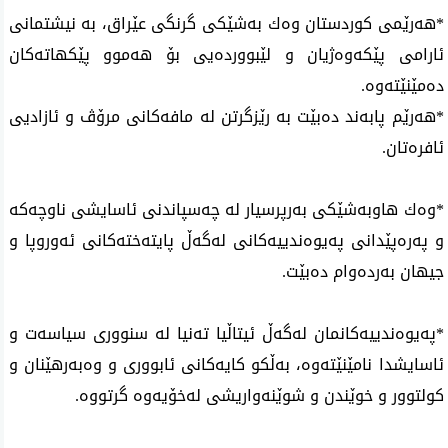
*هه‌رێمی كوردستان وه‌ك به‌شێكی گرنگی عێراق، به‌ نیشتمانی
ئارامی پێكه‌وه‌ژیان و لێبوورده‌یی بۆ هه‌موو پێكهاته‌كان
ده‌مێنێته‌وه‌.
*هه‌رێم پابه‌ند ده‌بێت به‌ رێزگرتن له‌ مافه‌كانی مرۆڤ و ئازادیی
ئافره‌تان.
*وه‌ك هاوبه‌شێكی به‌رپرسیار له‌ چه‌سپاندنی ئاسایشی ناوچه‌كه‌
و په‌ره‌پێدانی په‌یوه‌ندییه‌كانی له‌گه‌ڵ پایته‌خته‌كانی ئه‌وروپا و
جیهان به‌رده‌وام ده‌بێت.
*پەیوەندییەکانمان لەگەڵ ئیتاڵیا تەنیا لە سنووری سیاسەت و
ئاسایشدا نامێنێتەوە، بەڵکو کایەکانی ئابووری و وەبەرهێنان و
کولتوور و خوێندن و شوێنەواریشی لەخۆیەوە گرتووە.