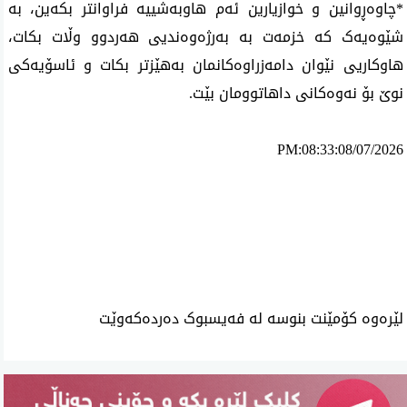
*چاوەڕوانین و خوازیارین ئەم هاوبەشییە فراوانتر بکەین، بە
شێوەیەک کە خزمەت بە بەرژەوەندیی هەردوو وڵات بکات،
هاوکاریی نێوان دامەزراوەکانمان بەهێزتر بکات و ئاسۆیەکی
نوێ بۆ نەوەکانی داهاتوومان بێت.
PM:08:33:08/07/2026
ئه‌م بابه‌ته 980 جار خوێنراوه‌ته‌وه‌‌
لێرەوە کۆمێنت بنوسە لە فەیسبوک دەردەکەوێت