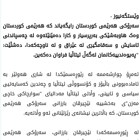
وێستگه‌نیوز -
سه‌رۆكی هه‌رێمی كوردستان رایگه‌یاند كه‌ هەرێمی کوردستان
وەک هاوبەشێکی بەرپرسیار و کارا دەمێنێتەوە لە چەسپاندنی
ئاسایش و سەقامگیری لە عێراق و لە ناوچەکەدا، ده‌شڵێت:
"په‌یوه‌ندییه‌كانمان له‌گه‌ڵ‌ ئیتاڵیا فراوان ده‌كه‌ین.
ئه‌مڕۆ چوارشه‌ممه‌ لە رێوڕەسمێکدا لە شاری هەولێر به‌
ئاماده‌بوونی‌ باڵیۆز و کۆنسووڵی ئیتاڵیا و چەندین کەسایەتیی
سیاسی و ئایینی، وڵاتی‌ ئیتاڵیا مەدالیای "سوارچاکی خاچی
مەزن"ی بەخشییە نێچیرڤان بارزانی سەرۆکی هەرێمی
کوردستان، کە باڵاترین نیشانەی رێزلێنانی ئەو وڵاتەیە.
له‌ ڕێوڕه‌سمه‌كه‌دا نێچیرڤان بارزانی، سه‌رۆكی هه‌رێمی