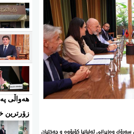
هەواڵی پەی
زۆرترین خو
سه‌رۆك وه‌زیرانی ئه‌لبانیا كۆبۆوه‌ و جه‌ختیان