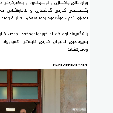
بواره‌كانی چاكسازی و نوێكردنه‌وه‌ و به‌هێزكردنی دام
پێشخستنی كه‌رتی گه‌شتیاری و به‌كارهێنانی ته‌كنه‌
به‌هۆی ئه‌م هه‌وڵانه‌وه‌ زه‌مینه‌یه‌كی له‌بار بۆ وه‌ب
راشگه‌یه‌ندراوه‌ كه‌ له‌ كۆبوونه‌وه‌كه‌دا جه‌خت ك
په‌یوه‌ندیی له‌نێوان كه‌رتی تایبه‌تی هه‌ردوولا ب
وه‌به‌رهێناندا.
PM:05:08:06/07/2026