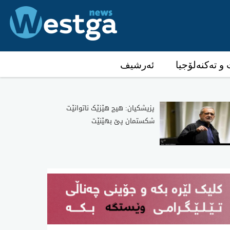
و تەکنەلۆجیا
ئەرشیف
پزیشکیان: هیچ هێزێک ناتوانێت
شکستمان پێ بهێنێت