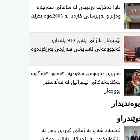
داوا دەکرێت وردبینی لە سامانی سەرجەم
وەزیر و بەرپرسانی کارەبا لە 2005ـەوە بکرێت
نێچیرڤان بارزانی پلەی 910 پلەداری
ئەنجوومەنی ئاسایشی هەرێمی بەرزکردەوە
وەزیری دەرەوەی سعودیە: هەموو هەنگاوە
یەکلایەنەکانی ئیسرائیل لە فەڵەستین
پووچەڵن
وەندیدار
ێندراو
ئه‌حمه‌د شه‌رع به‌ زمانی‌ كوردی‌ باس له‌
پێشوازیكردن له‌ نێچیرڤان بارزانی‌ ده‌كات