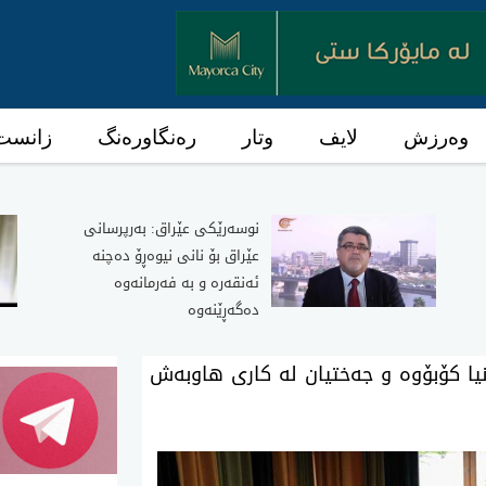
وەرزش
لایف
وتار
رەنگاورەنگ
زانست 
نوسەرێکی عێراق: بەرپرسانی
عێراق بۆ نانی نیوەڕۆ دەچنە
ئەنقەرە و بە فەرمانەوە
دەگەڕێنەوە
نیا كۆبۆوه‌ و جه‌ختیان له‌ كاری‌ هاوبه‌ش