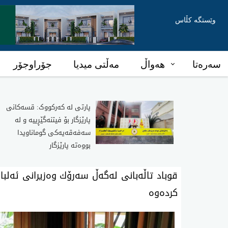
وێستگە کڵاس
سەرەتا
هەواڵ
مەڵتی میدیا
جۆراوجۆر
پارتی لە کەرکووک: قسەکانی
پارێزگار بۆ فیتنەگێڕییە و لە
سەفەقەیەکی گوماناویدا
بووەتە پارێزگار
قوباد تاڵه‌بانی له‌گه‌ڵ سه‌رۆك وه‌زیرانی ئه‌لبا
كرده‌وه‌