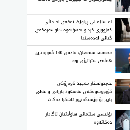
لە سلێمانی پیاوێک تەقەی لە ماڵی
خەزووری کرد و بەهۆیەوە هاوسەرەکەی
گیانی لەدەستدا
محه‌مه‌د سه‌معان: ماده‌ی 140 گه‌وره‌ترین
هه‌ڵه‌ی ستراتیژی‌ بوو
عەبدولستار مەجید ناوەڕۆكی
كۆبوونەوەكەی مەسعود بارزانی و عەلی
باپیر بۆ وێستگەنیوز ئاشكرا دەكات
پۆلیسی سلێمانی هاوڵاتیان ئاگادار
ده‌كاته‌وه‌