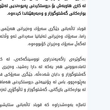
له‌ كاری هاوبه‌ش بۆ دروستكردنی په‌یوه‌ندیی له‌نێوان
بواره‌كانی گه‌شتوگوزار و وه‌به‌رهێناندا كرده‌وه‌.
قوباد تاڵه‌بانی جێگری‌ سه‌رۆك وه‌زیرانی‌ هه‌رێم
راما، سه‌رۆك وه‌زیرانی ئه‌لبانیا سه‌ردانی ئه‌و وڵاته
له‌گه‌ڵ سه‌رۆك وه‌زیران كۆبووه‌وه‌.
به‌گوێره‌ی‌ راگه‌یه‌ندراوی‌ نووسینگه‌كه‌ی‌، له‌ 
ئاماده‌بوونی هه‌ر یه‌كه‌ له‌ دارا ره‌شید، وه‌زیر
گه‌شتوگوزار و دابان شه‌ده‌ڵه‌، جێگری سه‌رۆكی فه‌ر
به‌ڕێوه‌چوو، باس له‌ چۆنییه‌تی دروستكردنی هه‌ماه
له‌ بواره‌كانی بازرگانی، گه‌شتوگوزار و ئاڵوگۆڕی ئه‌زم
ئاماژه‌ به‌وه‌شدراوه‌ كه‌ قوباد تاڵه‌بانی ستایش