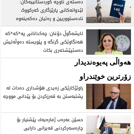
دەستەی ناوچە کوردستانییەکان:
لێدوانەکانی پارێزگاری کەرکووک
نادەستووریین و رەتیان دەکەینەوە
ئایشەگوڵ دۆغان: چەکدانانی پە*کە*کە
هەنگاوێکی گرنگە و پێویستە دەوڵەتیش
دەستپێشخەری بکات
هەواڵی پەیوەندیدار
زۆرترین خوێندراو
راوێژكارێكی زه‌یدی‌ هۆشداری ده‌دات له‌
پشتبه‌ستن به‌ قه‌رزكردن بۆ پێدانی مووچه‌
حسێن عه‌ره‌ب ژماره‌یه‌ك پێشنیار بۆ
چاره‌سه‌ركردنی‌ قه‌یرانی‌ دارایی