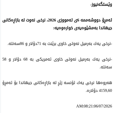
وێستگەنیوز-
ئه‌مڕۆ دووشەممە 6ی تەمووزی 2026، نرخی نه‌وت له‌ بازاڕه‌كانی 
جیهاندا به‌مشێوه‌یه‌ی خواره‌وه‌یه‌:
-نرخی یه‌ك به‌رمیل نه‌وتی خاوی برێنت به‌ 71دۆلار و 86سه‌نته‌.
-نرخی یه‌ك به‌رمیل نه‌وتی خاوی ئه‌مریكی به‌ 68 دۆلار و 58 
سه‌نته‌.
هه‌روه‌ها نرخی یه‌ك ئۆنسه‌ زێڕ له‌ بازاڕەكانی جیهاندا بۆ ئه‌مڕۆ 
4159,60 دۆلاره‌.
AM:08:21:06/07/2026