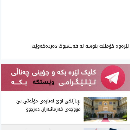
ئه‌م بابه‌ته 788 جار خوێنراوه‌ته‌وه‌‌
لێرەوە کۆمێنت بنوسە لە فەیسبوک دەردەکەوێت
بڕیارێکی نوێ لەبارەی مۆڵەتی بێ
مووچەی فەرمانبەران دەرچوو