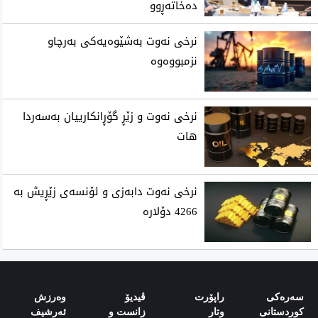
ده‌خاته‌ڕوو
نرخی‌ نه‌وت به‌شێوه‌یه‌كی‌ به‌رچاو
نزمبووه‌وه‌
نرخی نه‌وت و زێڕ گۆڕانكارییان به‌سه‌ردا
هات
نرخی نەوت دابەزی و ئۆنسەی زێڕیش بە
4266 دۆلارە
سەرەکی
راپۆرت
ڤیدیۆ
وەرزش‌
کوردستانی
وتار
زانست و
ئەرشیف