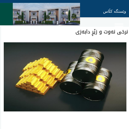
وێستگە کڵاس
نرخی نەوت و زێڕ دابەزی