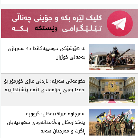
لە هێرشێکی حوسییەکاندا 45 سەربازی
یەمەنی کوژران
حکومەتی هەرێم: ناردنی غازی کۆرمۆر بۆ
بەغدا بەبێ ڕەزامەندی ئێمە پێشێلکارییە
سەرچاوە عیراقییەکان: گرووپە
چەکدارەکان وەڵامدانەوەی سعودیەیان
ڕاگرت و مەرجیان هەیە