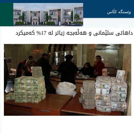
وێستگە کڵاس
داهاتی سلێمانی و هه‌ڵه‌بجه‌ زیاتر له‌ 17% كه‌میكرد