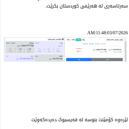
سه‌رتاسه‌ری له‌ هه‌رێمی كوردستان بكرێت.
AM:11:48:03/07/2026
ئه‌م بابه‌ته 1144 جار خوێنراوه‌ته‌وه‌‌
لێرەوە کۆمێنت بنوسە لە فەیسبوک دەردەکەوێت