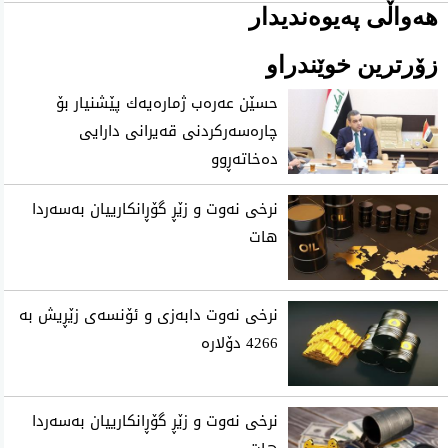
هەواڵی پەیوەندیدار
زۆرترین خوێندراو
حسێن عه‌ره‌ب ژماره‌یه‌ك پێشنیار بۆ
چاره‌سه‌ركردنی‌ قه‌یرانی‌ دارایی
ده‌خاته‌ڕوو
نرخی نه‌وت و زێڕ گۆڕانكارییان به‌سه‌ردا
هات
نرخی نەوت دابەزی و ئۆنسەی زێڕیش بە
4266 دۆلارە
نرخی نه‌وت و زێڕ گۆڕانكارییان به‌سه‌ردا