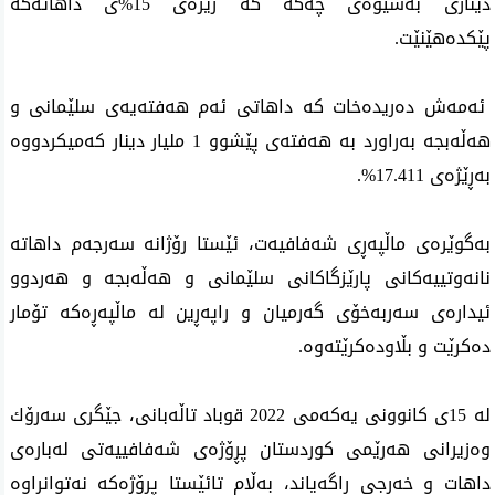
دیناری به‌شێوه‌ی چه‌كه‌ كه‌ رێژه‌ی 15%ی‌ داهاته‌كه‌
پێكده‌هێنێت.
ئه‌مه‌ش ده‌ریده‌خات كه‌ داهاتی‌ ئه‌م هه‌فته‌یه‌ی‌ سلێمانی‌ و
هه‌ڵه‌بجه‌ به‌راورد به‌ هه‌فته‌ی‌ پێشوو 1 ملیار دینار كه‌میكردووه‌
به‌ڕێژه‌ی‌ 17.411%.
به‌گوێره‌ی‌ ماڵپه‌ڕی‌ شه‌فافیه‌ت، ئێستا رۆژانه‌ سه‌رجه‌م داهاته‌
نانه‌وتییه‌كانی پارێزگاكانی سلێمانی و هه‌ڵه‌بجه‌ و هه‌ردوو
ئیداره‌ی سه‌ربه‌خۆی گه‌رمیان و راپه‌ڕین له‌ ماڵپه‌ڕه‌كه‌ تۆمار
ده‌كرێت و بڵاوده‌كرێته‌وه‌.
له‌ 15ی كانوونی یه‌كه‌می 2022 قوباد تاڵه‌بانی، جێگری سه‌رۆك
وه‌زیرانی هه‌رێمی كوردستان پڕۆژه‌ی شه‌فافییه‌تی له‌باره‌ی
داهات و خه‌رجی راگه‌یاند، به‌ڵام تائێستا پڕۆژه‌كه‌ نه‌توانراوه‌