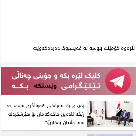
ئه‌م بابه‌ته 852 جار خوێنراوه‌ته‌وه‌‌
لێرەوە کۆمێنت بنوسە لە فەیسبوک دەردەکەوێت
زەیدی بۆ سەرۆکی هەواڵگری سعودیە:
رێگە نادەین خاکەکەمان بۆ هێرشکردنە
سەر وڵاتان بەکاربێت