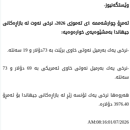
وێستگەنیوز-
ئه‌مڕۆ چوارشەممە 1ی تەموزی 2026، نرخی نه‌وت له‌ بازاڕه‌كانی 
جیهاندا به‌مشێوه‌یه‌ی خواره‌وه‌یه‌:
-نرخی یه‌ك به‌رمیل نه‌وتی خاوی برێنت به‌ 73دۆلار و 19 سه‌نته‌.
-نرخی یه‌ك به‌رمیل نه‌وتی خاوی ئه‌مریكی به‌ 69 دۆلار و 73 
سه‌نته‌.
هه‌روه‌ها نرخی یه‌ك ئۆنسه‌ زێڕ له‌ بازاڕەكانی جیهاندا بۆ ئه‌مڕۆ 
3976.40 دۆلاره‌.
AM:08:16:01/07/2026