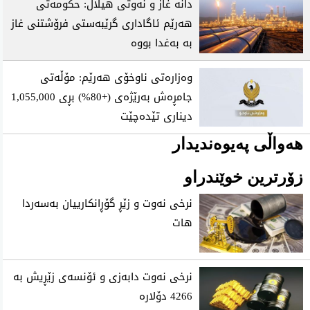
دانە غاز و نەوتی هیلال: حکومەتی
هەرێم ئاگاداری گرێبەستی فرۆشتنی غاز
بە بەغدا بووە
وەزارەتی ناوخۆی هەرێم: مۆڵەتی
جامڕەش بەرێژەی (+80%) بڕی 1,055,000
دیناری تێدەچێت
هەواڵی پەیوەندیدار
زۆرترین خوێندراو
نرخی نه‌وت و زێڕ گۆڕانكارییان به‌سه‌ردا
هات
نرخی نەوت دابەزی و ئۆنسەی زێڕیش بە
4266 دۆلارە