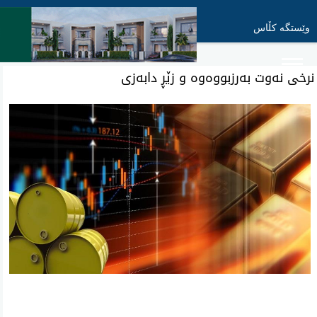
وێستگە کڵاس
نرخی نەوت بەرزبووەوە و زێڕ دابەزی