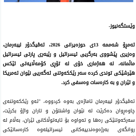
وێستگەنیوز-
ئەمڕۆ شەممە 13ی حوزەیرانی 2026، ئەڤیگدۆر لیبەرمان، 
وەزیری پێشووی بەرگریی ئیسرائیل و رێبەری پارتی ئیسرائیل 
ماڵمانە، لە هەژماری خۆی لە تۆڕی کۆمەڵایەتی ئێکس 
هێرشێکی توندی کردە سەر رێککەوتنی ئەگەریی نێوان ئەمریکا 
و ئێران و بە کارەسات وەسفی کرد.
ئەڤیگدۆر لیبەرمان ئاماژەی بەوە کردووە، "ئەو رێککەوتنەی 
چاوەڕوان دەکرێت لە نێوان واشنتۆن و تاران واژۆ بکرێت، 
سەرکەوتنێکی رەها و تەواوە بۆ ئایەتوڵاکانی ئێران، بەڵام لە 
روانگەی بەرژەوەندییەکانی ئیسرائیلەوە کارەساتێکی 