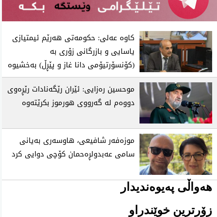
كاوه‌ عه‌لی‌: حكومه‌تی‌ هه‌رێم ئیمتیازی
یاسایی و بازرگانی زۆری به‌
(كۆنسۆرتیۆمی دانا غاز و پێڕڵ) به‌خشیوه‌
موحسین ره‌زایی: ئێران رێگه‌نادات رێڕه‌وی
دووه‌م له‌ گه‌رووی هورموز بكرێته‌وه‌
موزه‌فه‌ر شافیعی، هاوسه‌ری به‌یانی
سامی عه‌بدولڕه‌حمان كۆچی‌ دوایی كرد
هەواڵی پەیوەندیدار
زۆرترین خوێندراو