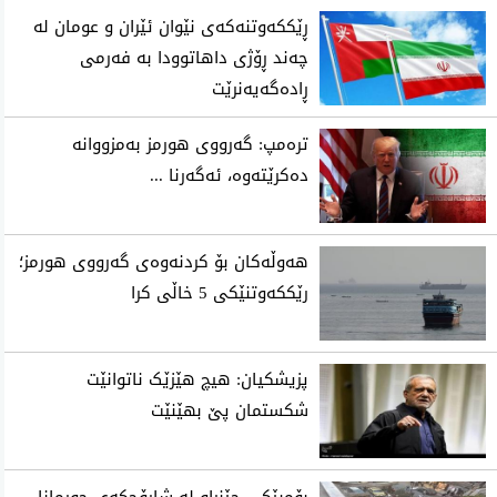
ڕێککەوتنەکەی نێوان ئێران و عومان لە
چەند ڕۆژی داهاتوودا بە فەرمی
ڕادەگەیەنرێت
تره‌مپ: گه‌رووی هورمز به‌مزووانه‌
ده‌كرێته‌وه‌، ئه‌گه‌رنا ...
هەوڵەکان بۆ کردنەوەی گەرووی هورمز؛
رێککەوتنێکی 5 خاڵی کرا
پزیشکیان: هیچ هێزێک ناتوانێت
شکستمان پێ بهێنێت
بۆمبێکی چێنراو لە شارۆچکەی جورمانا