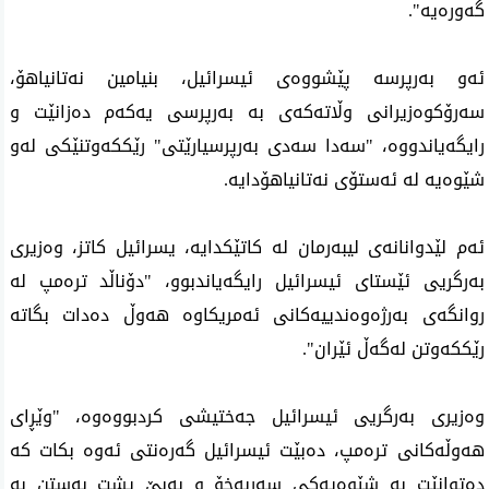
گەورەیە".
ئەو بەرپرسە پێشووەی ئیسرائیل، بنیامین نەتانیاهۆ، 
سەرۆکوەزیرانی وڵاتەکەی بە بەرپرسی یەکەم دەزانێت و 
رایگەیاندووە، "سەدا سەدی بەرپرسیارێتی" رێککەوتنێکی لەو 
شێوەیە لە ئەستۆی نەتانیاهۆدایە.
ئەم لێدوانانەی لیبەرمان لە کاتێکدایە، یسرائیل کاتز، وەزیری 
بەرگریی ئێستای ئیسرائیل رایگەیاندبوو، "دۆناڵد ترەمپ لە 
روانگەی بەرژەوەندییەکانی ئەمریکاوە هەوڵ دەدات بگاتە 
رێککەوتن لەگەڵ ئێران".
وەزیری بەرگریی ئیسرائیل جەختیشی کردبووەوە، "وێڕای 
هەوڵەکانی ترەمپ، دەبێت ئیسرائیل گەرەنتی ئەوە بکات کە 
دەتوانێت بە شێوەیەکی سەربەخۆ و بەبێ پشت بەستن بە 