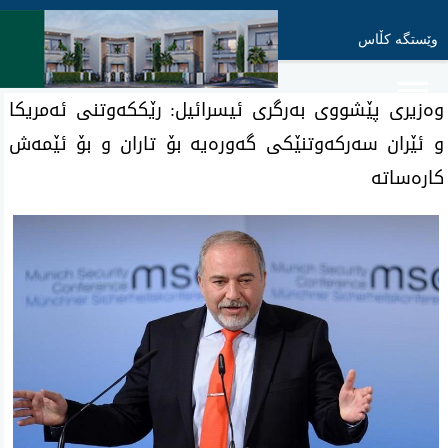
وێستگە کڵاس
وەزیری پێشووی بەرگری ئیسرائیل: رێککەوتنی ئەمریکا
و ئێران سەرکەوتنێکی گەورەیە بۆ تاران و بۆ ئێمەش
کارەساتە