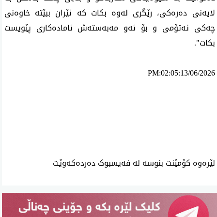
لایەنی دەرەکی، رێگری لەوە بکات کە ئێران ببێتە خاوەنی 
چەکی ئەتۆمی و بۆ ئەو مەبەستەش ئامادەکاری پێویست 
بکات".
PM:02:05:13/06/2026
ئه‌م بابه‌ته 1424 جار خوێنراوه‌ته‌وه‌‌
لێرەوە کۆمێنت بنوسە لە فەیسبوک دەردەکەوێت