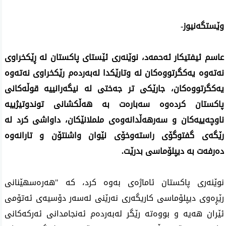
وێستگەنیوز- 
عاسم ئیفتیکار ئەحمەد، نوێنەری ئێستای پاکستان لە ڕێکخراوی 
نەتەوە یەکگرتووەکان لە وتارێکدا لەبەردەم رێکخراوی نەتەوە 
یەکگرتووەکان، جارێکی تر جەختی لە نیگەرانییە قوڵەکانی 
پاکستان کردەوە سەبارەت بە هەڵکشانی توندوتیژییە 
ناوچەییەکان و سەرهەڵدانەوەی ململانێکان، داواشی کرد لە 
رێگەی گفتوگۆی راستەوخۆی نێوان واشنتۆن و تارانەوە 
دەرفەت بە دیپلۆماسی بدرێت.
نوێنەری پاکستان ئاماژەی بەوە کرد، کە "هەرەسهێنانی 
رێڕەوی دیپلۆماسی کاریگەری نەرێنی لەسەر دۆسیەی ئەتۆمی 
ئێران هەیە و بووەتە رێگر لەبەردەم ئەنجامدانی ئەرکەکانی 