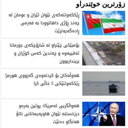
زۆرترین خوێندراو
ڕێککەوتنەکەی نێوان ئێران و عومان لە
چەند ڕۆژی داهاتوودا بە فەرمی
ڕادەگەیەنرێت
بۆمبێکی چێنراو لە شارۆچکەی جورمانا
تەقییەوە و چەندین کەس کوژران و
برینداربوون
هەوڵەکان بۆ کردنەوەی گەرووی هورمز؛
رێککەوتنێکی 5 خاڵی کرا
هەواڵگریی ئەمریکا: پوتین بەرەو
درزخستنە نێوان هاوپەیمانانی ناتۆ
هەنگاو دەنێت