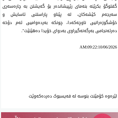
گفتوگۆ بکرێنە بنەمای رێپیشاندەر بۆ گەیشتن بە چارەسەری 
سەرجەم کێشەکان، لە پێناو پاراستنی ئاسایش و 
خۆشگوزەرانیی ناوچەکەدا، چونکە بەردەوامیی ئەم دۆخە 
دەرئەنجامی بەرگەنەگیراوی بەدوای خۆیدا دەهێنێت".
AM:09:22:10/06/2026
ئه‌م بابه‌ته 1044 جار خوێنراوه‌ته‌وه‌‌
لێرەوە کۆمێنت بنوسە لە فەیسبوک دەردەکەوێت