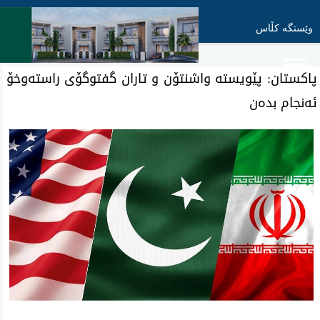
وێستگە کڵاس
پاکستان: پێویستە واشنتۆن و تاران گفتوگۆی راستەوخۆ
ئەنجام بدەن