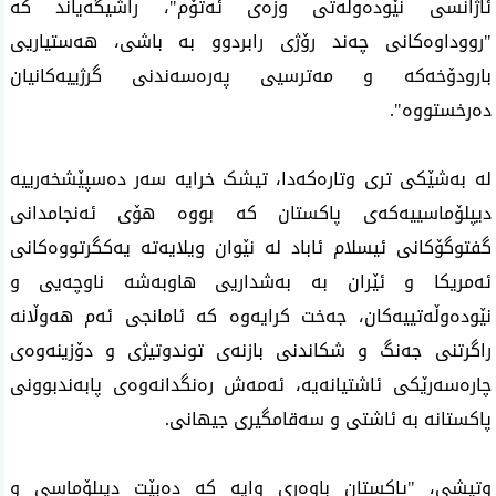
ئاژانسی نێودەوڵەتی وزەی ئەتۆم"، راشیگەیاند کە 
"رووداوەکانی چەند رۆژی رابردوو بە باشی، هەستیاریی 
بارودۆخەکە و مەترسیی پەرەسەندنی گرژییەکانیان 
دەرخستووە".
لە بەشێکی تری وتارەکەدا، تیشک خرایە سەر دەسپێشخەرییە 
دیپلۆماسییەکەی پاکستان کە بووە هۆی ئەنجامدانی 
گفتوگۆکانی ئیسلام ئاباد لە نێوان ویلایەتە یەکگرتووەکانی 
ئەمریکا و ئێران بە بەشداریی هاوبەشە ناوچەیی و 
نێودەوڵەتییەکان، جەخت کرایەوە کە ئامانجی ئەم هەوڵانە 
راگرتنی جەنگ و شکاندنی بازنەی توندوتیژی و دۆزینەوەی 
چارەسەرێکی ئاشتیانەیە، ئەمەش رەنگدانەوەی پابەندبوونی 
پاکستانە بە ئاشتی و سەقامگیری جیهانی.
وتیشی، "پاکستان باوەڕی وایە کە دەبێت دیپلۆماسی و 