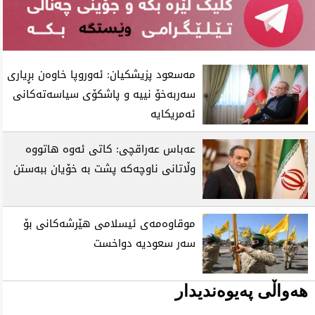
مەسعود پزیشکیان: ئەوروپا خاوەن بڕیاری
سەربەخۆ نییە و پاشکۆی سیاسەتەکانی
ئەمریکایە
عەباس عەراقچی: کاتی ئەوە هاتووە
وڵاتانی ناوچەکە پشت بە خۆیان ببەستن
موقاوەمەی ئیسلامی هێرشەکانی بۆ
سەر سعودیە دواخست
هەواڵی پەیوەندیدار