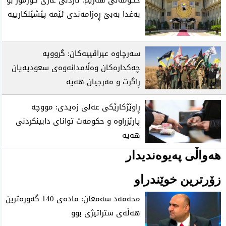
بەغدا بەبێ ڕەزامەندی ئێمە پێشێلکارییە
سەرچاوە عیراقییەکان: گرووپە
چەکدارەکان وەڵامدانەوەی سعودیەیان
ڕاگرت و مەرجیان هەیە
ڕاوێژکارێکی عەلی زەیدی: مووچە
پارێزراوە و حکومەت توانای دابینکردنی
هەیە
هەواڵی پەیوەندیدار
زۆرترین خوێندراو
محه‌مه‌د سه‌معان: ماده‌ی 140 گه‌وره‌ترین
هه‌ڵه‌ی ستراتیژی‌ بوو