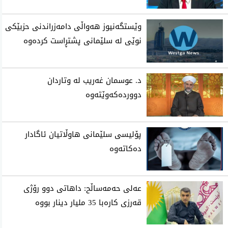
وێستگەنیوز هەواڵی دامەزراندنی حزبێکی
نوێی لە سلێمانی پشتڕاست کردەوە
د. عوسمان غەریب لە وتاردان
دووردەکەوێتەوە
پۆلیسی سلێمانی هاوڵاتیان ئاگادار
ده‌كاته‌وه‌
عه‌لی حه‌مه‌ساڵح: داهاتی دوو رۆژی
قه‌رزی كاره‌با 35 ملیار دینار بووه‌