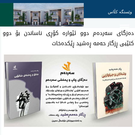
وێستگە کڵاس
ده‌زگای سه‌رده‌م دوو ئێواره‌ كۆڕی ناساندن بۆ دوو
كتێبی‌ ڕزگار حه‌مه‌ ڕه‌شید ڕێكده‌خات