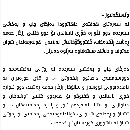
وێستگه‌نیوز –
له‌ سه‌ره‌تای‌ هه‌فته‌ی‌ داهاتوودا ده‌زگای چاپ و په‌خشی
سه‌رده‌م دوو ئێواره‌ كۆڕی ناساندن بۆ دوو كتێبی‌ رزگار حه‌مه‌
ڕه‌شید ڕێكده‌خات، گفتووگۆكانیش له‌لایه‌ن هونه‌رمه‌ندان شوان
عه‌توف و دڵشاد مسته‌فاوه‌ به‌ڕێوه‌ ده‌برێن.
ده‌زگای چاپ و په‌خشی سه‌رده‌م له‌ رۆژانی‌ یه‌كشه‌ممه‌ و
دووشه‌ممه‌ی‌ داهاتوو رێكه‌وتی‌ 14 و 15ی‌ حوزه‌یران به‌
ئاماده‌بوونی نووسه‌ر و شانۆكار رزگار حه‌مه‌ ڕه‌شید، دوو ئێواره‌
كۆڕی ناساندن و گفتوگۆ بۆ هه‌ردوو كتێبی "وشه‌كان و
جیاوازیی، وێستێك له‌به‌رده‌م تیۆر و ڕێبازه‌ ڕه‌خنه‌ییه‌كان دا" و
"شانۆ و ڕه‌خنه‌ی شانۆیی، خوێندنه‌وه‌یه‌كی ڕه‌خنه‌یی بۆ ڕه‌وتی
شانۆ له‌ باشووری كوردستان" ڕێكده‌خات.