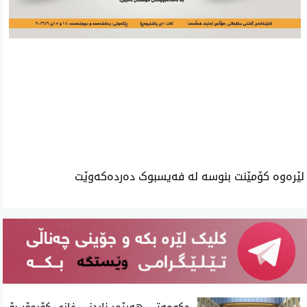
ئه‌م بابه‌ته 880 جار خوێنراوه‌ته‌وه‌‌
لێرەوە کۆمێنت بنوسە لە فەیسبوک دەردەکەوێت
حکومەتی هەرێم: ناردنی غازی کۆرمۆر بۆ