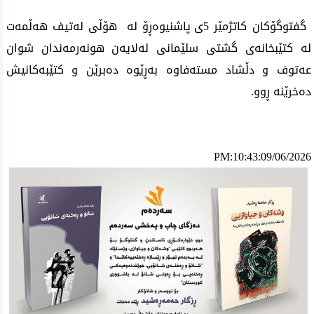
گفتوگۆكان كاتژمێر 5ی‌ پاشنیوه‌ڕۆ له‌ هۆڵی له‌تیف هه‌ڵمه‌ت
له‌ كتێبخانه‌ی گشتی سلێمانی له‌لایه‌ن هونه‌رمه‌ندان شوان
عه‌توف و دڵشاد مسته‌فاوه‌ به‌ڕێوه‌ ده‌برێن و كتێبه‌كانیش
ده‌خرێنه‌ ڕوو.
PM:10:43:09/06/2026