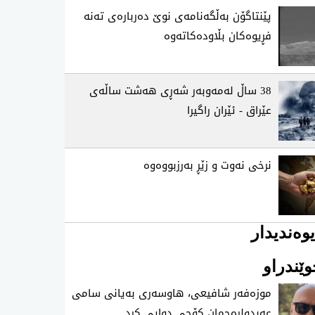
پێنتاگۆن به‌ڵگه‌نامه‌ی‌ نوێ ده‌رباره‌ی‌ ته‌نه‌
فڕیوه‌كان بڵاوده‌كاته‌وه‌
38 ساڵ‌ له‌مه‌وبه‌ر شه‌ڕی‌ هه‌شت ساڵه‌ی‌
عێراق - ئێران راگیرا
نرخی نه‌وت و زێڕ به‌رزبووه‌وه‌
وەندیدار
ێندراو
موزه‌فه‌ر شافیعی، هاوسه‌ری به‌یانی سامی
عه‌بدولڕه‌حمان كۆچی‌ دوایی كرد