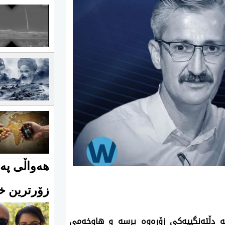
هەواڵی پەی
زۆرترین خو
ه‌ دڵته‌نگییه‌كی زۆره‌وه‌ پرسه‌ و هاوخه‌می