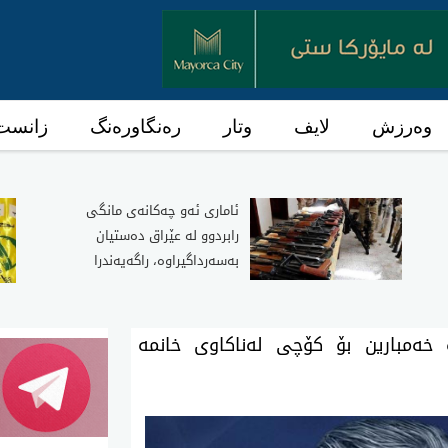
وەرزش
لایف
وتار
رەنگاورەنگ
زانست 
ئاماری ئه‌و چه‌كانه‌ی مانگی
رابردوو له‌ عێراق ده‌ستیان
به‌سه‌رداگیراوه‌، راگه‌یه‌ندرا
ه‌ خه‌مبارین بۆ كۆچی له‌ناكاوی خانمه‌