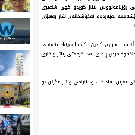
انی رۆژنامه‌نووس لاناز كوردۆ كچی شاعیری
شه‌ممه‌ له‌به‌رده‌م نه‌خۆشخانه‌ی شار به‌هۆی
ه‌وه‌ خه‌مباری كردین، كه‌ ماوه‌یه‌ك ته‌مه‌نی
اخه‌وه‌ مردن ڕێگای نه‌دا خزمه‌تی زیاتر و كاری
شتی به‌رین شادبكات و، ئارامی و ئارامگرتن بۆ