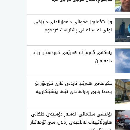
وێستگەنیوز هەواڵی دامەزراندنی حزبێکی
نوێی لە سلێمانی پشتڕاست کردەوە
پلەکانی گەرما لە هەرێمی کوردستان زیاتر
دادەبەزن
حکومەتی هەرێم: ناردنی غازی کۆرمۆر بۆ
بەغدا بەبێ ڕەزامەندی ئێمە پێشێلکارییە
پۆلیسی سلێمانی: له‌سه‌ر دۆسیه‌ی خنكانی
هاووڵاتییه‌ك له‌ناحیه‌ی زه‌لان، سێ تۆمه‌تبار