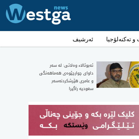
و تەکنەلۆجیا
ئەرشیف
ئه‌بوئالا‌ء وه‌لائی: له‌ سه‌ر
داوای‌ چوارچێوه‌ی هه‌ماهه‌نگی
و عامری هێرشكردنه‌سه‌ر
سعودیه‌ راگیرا