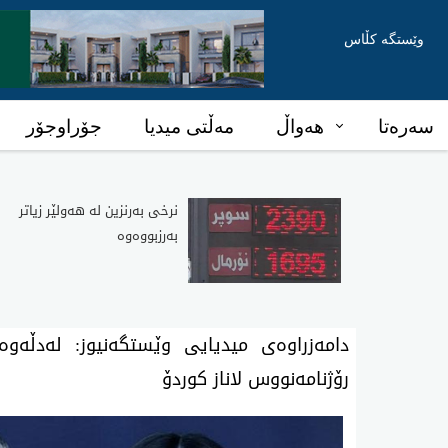
وێستگە کڵاس
سەرەتا
هەواڵ
مەڵتی میدیا
جۆراوجۆر
نرخی‌ به‌رنزین له‌ هه‌ولێر زیاتر
به‌رزبووه‌وه‌
دامه‌زراوه‌ی میدیایی وێستگه‌نیوز: له‌دڵه‌و
رۆژنامه‌نووس لاناز كوردۆ