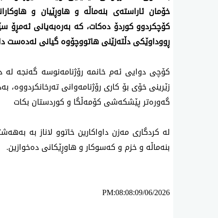
خۆمان ئاراسته‌ی بنه‌ماڵه‌ و هاوڕێیان و هاوكار
كۆچكردوو كوردۆ ده‌كات، كه‌ به‌ره‌به‌یانی ئه‌مڕۆ سێ
ڕووداوێكی دڵته‌زێنی هاتووچۆوه‌ گیانی له‌ده‌ست دا.
كۆچی دوایی ئه‌م خانمه‌ رۆژنامه‌نوسه‌ گه‌نجه‌ له‌ دڵ
زێرینی خۆی بۆ كاری رۆژنامه‌وانی ته‌رخانكردووه‌، به‌د
گه‌وره‌تر پێشكه‌شی كۆمه‌ڵگا و كوردستان بكات
له‌ كردگاری مه‌زن داواكارین خاتوو لاناز به‌ به‌هه‌
بنه‌ماڵه‌ و خزم و كه‌سوكار و هاوڕێكانی ده‌خوازین.
PM:08:08:09/06/2026