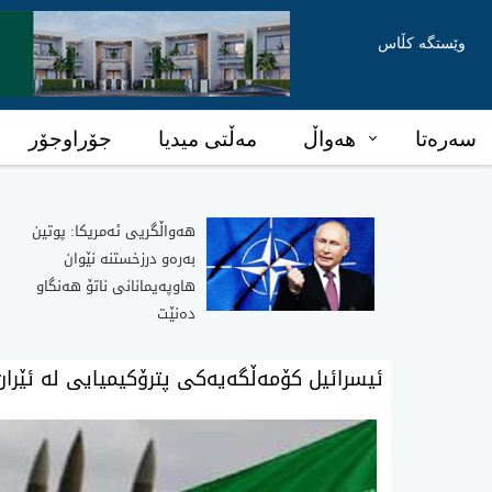
وێستگە کڵاس
سەرەتا
هەواڵ
مەڵتی میدیا
جۆراوجۆر
هەواڵگریی ئەمریکا: پوتین
بەرەو درزخستنە نێوان
هاوپەیمانانی ناتۆ هەنگاو
دەنێت
ئیسرائیل کۆمەڵگەیەکی پترۆکیمیایی لە ئێران 