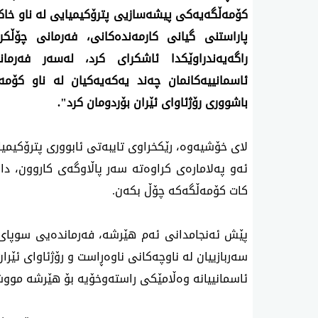
باشووری رۆژئاوای ئێران بۆردومان کرد".
کات کۆمەڵگەکە چۆڵ بکەن.
ئاسمانییانە وەڵامێکی راستەوخۆیە بۆ هێرشە مووشە