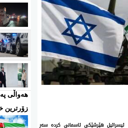
هەواڵی پەی
زۆرترین خو
ئەمڕۆ دووشەممە 8ی حوزەیرانی 2026، سوپای ئیسرائیل هێرشێکی ئاسمانی کردە سەر 