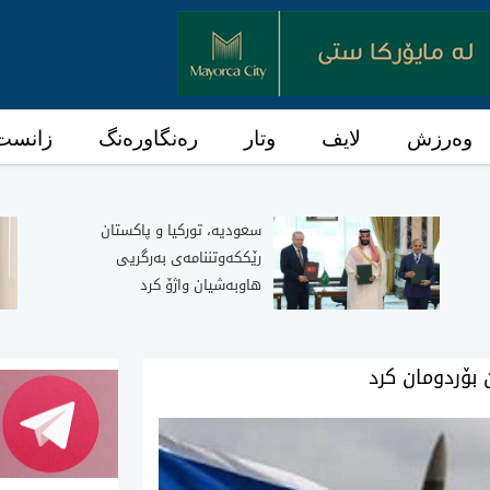
وەرزش
لایف
وتار
رەنگاورەنگ
زانست 
سعودیه‌، توركیا و پاكستان
رێككه‌وتننامه‌ی به‌رگریی
هاوبه‌شیان واژۆ كرد
بۆردومان کرد