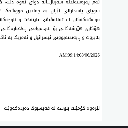
بەیروت و پابەندنەبوونی ئیسرائیل و ئەمریکا بە ئا
AM:09:14:08/06/2026
ئه‌م بابه‌ته 708 جار خوێنراوه‌ته‌وه‌‌
لێرەوە کۆمێنت بنوسە لە فەیسبوک دەردەکەوێت