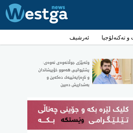
و تەکنەلۆجیا
ئەرشیف
وته‌بێژی‌ جوڵانه‌وه‌ی‌ نه‌وه‌ی‌:
پشتیوانیی هه‌موو خۆپیشاندان
و ناڕه‌زایه‌تییه‌ك ده‌كه‌ین و
به‌شداریش ده‌بین