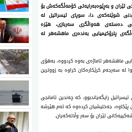
کۆمەڵگەیەکی پیشەسازیی پترۆکیمیایی لە ناو خاکی ئێران و بەڕێوەبەرایەتی کۆمەڵگەکەش بۆ 
پاراستنی گیانی کارمەندەکانی، فەرمانی چۆڵکردنی شوێنەکەی دا، سوپای ئیسرائیل لە 
راگەیەندراوێکدا ئاشکرای کرد، لەسەر فەرمانی دەستەی هەواڵگری سەربازی، هێزە 
ئاسمانییەکانمان چەند یەکەیەکیان لە ناو کۆمەڵگەی پترۆکیمیایی بەندەری ماهشەهر لە 
لای خۆشیەوە، رێکخراوی تایبەتی ئابووری پترۆکیمیایی ماهشەهر ئاماژەی بەوە کردووە، بەهۆی 
ئەو پەلامارەی کراوەتە سەر پاڵاوگەی کاروون، داوا لە سەرجەم کرێکارەکان کراوە بە زووترین 
پێش ئه‌نجامدانی ئه‌م هێرشه‌، فەرماندەیی سوپای ئیسرائیل رایگەیاندبوو، کە چەندین ئامانجی 
سەربازییان لە ناوچەکانی ناوەڕاست و رۆژئاوای ئێران پێکاوە، جەختیشیان کردەوە کە ئەم هێرشە 
کییەکانی ئێران بۆ سەر وڵاتەکەیان.