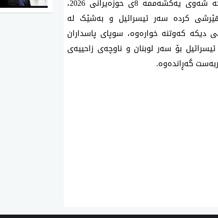
ئەم پەرەسەندنە سەربازییانە دوای ئەوە دێت، کە شەوی یەکشەممە 8ی حوزەیرانی 2026، 
سوپای پاسدارانی ئێران بە چەندین مووشەک هێرشی کردە سەر ئیسرائیل و بەشێک لە 
مووشەکەکان لە تەلئەڤیڤی پایتەخت و ناوچەکانی دیکە کەوتنە خوارەوە، سوپای پاسداران 
هۆکاری هێرشەکانی بۆ بەردەوامی پەلامارەکانی ئیسرائیل بۆ سەر لوبنان و ناوچەی زاحییەی 
گربەست گەڕاندەوە.