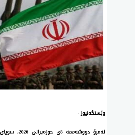
وێستگەنیوز -