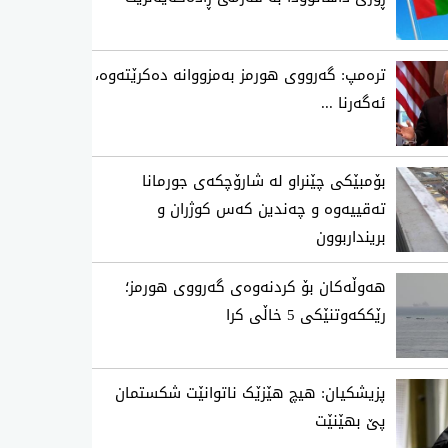
تره‌مپ: گه‌رووی هورمز به‌مزووانه‌ ده‌كرێته‌وه‌،
ئه‌گه‌رنا ...
بۆمبێکی چێنراو لە شارۆچکەی جورمانا
تەقییەوە و چەندین کەس کوژران و
برینداربوون
هەوڵەکان بۆ کردنەوەی گەرووی هورمز؛
رێککەوتنێکی 5 خاڵی کرا
پزیشکیان: هیچ هێزێک ناتوانێت شکستمان
پێ بهێنێت