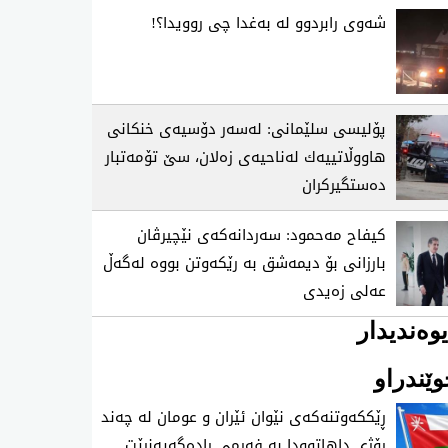
شه‌وی رابردوو له‌ به‌غدا چی‌ روویدا؟!
پۆلیسی سلێمانی: له‌سه‌ر دۆسیه‌ی خنكانی
هاووڵاتییه‌ك له‌ناحیه‌ی زه‌لان، سێ تۆمه‌تبار
ده‌ستگیركران
كیفاح مه‌حمود: سه‌ردانه‌كه‌ی نێچیرڤان
بارزانی بۆ دیمه‌شق به‌ رێكه‌وتن بووه‌ له‌گه‌ڵ
عه‌لی زه‌یدی
وەندیدار
ێندراو
ڕێککەوتنەکەی نێوان ئێران و عومان لە چەند
ڕۆژی داهاتوودا بە فەرمی ڕادەگەیەنرێت