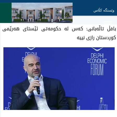
وێستگە کڵاس
بافڵ تاڵەبانی: كه‌س له‌ حكومه‌تی‌ ئێستای‌ هه‌رێمی‌
كوردستان رازی‌ نییه‌