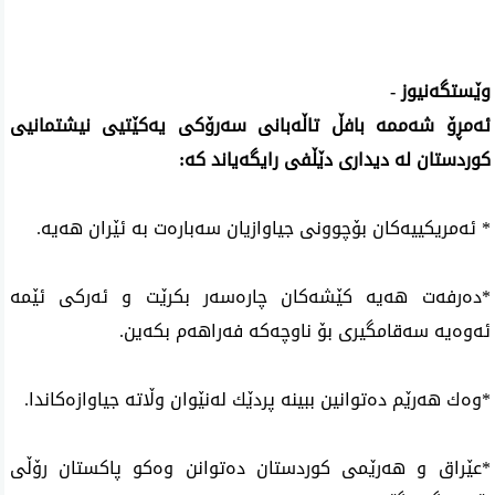
وێستگه‌نیوز -
ئه‌مڕۆ شه‌ممه‌ بافڵ‌ تاڵه‌بانی‌ سه‌رۆكی‌ یه‌كێتیی نیشتمانیی
كوردستان له‌ دیداری‌ دێڵفی‌ رایگه‌یاند كه‌:
* ئه‌مریكییه‌كان بۆچوونی‌ جیاوازیان سه‌باره‌ت به‌ ئێران هه‌یه‌.
*ده‌رفه‌ت هه‌یه‌ كێشه‌كان چاره‌سه‌ر بكرێت و ئه‌ركی‌ ئێمه‌
ئه‌وه‌یه‌ سه‌قامگیری بۆ ناوچه‌كه‌ فه‌راهه‌م بكه‌ین.
*وه‌ك هه‌رێم ده‌توانین ببینه‌ پردێك له‌نێوان وڵاته‌ جیاوازه‌كاندا.
*عێراق و هه‌رێمی‌ كوردستان ده‌توانن وه‌كو پاكستان رۆڵی‌