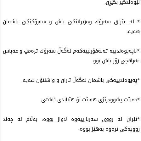
نێوه‌ندگیر بگێڕن.
* له‌ عێراق سه‌رۆك وه‌زیرانێكی‌ باش و سه‌رۆكێكی‌ باشمان
هه‌یه‌.
*ُپه‌یوه‌ندییه‌ ته‌له‌فۆرنییه‌كه‌م له‌گه‌ڵ‌ سه‌رۆك تره‌مپ و عه‌باس
عه‌راقچی‌ زۆر باش بوو.
*په‌یوه‌ندییه‌كی‌ باشمان له‌گه‌ڵ‌ تاران و واشنتۆن هه‌یه‌.
*ده‌بێت پشوودرێژی‌ هه‌بێت بۆ هێناندی‌ ئاشتی‌.
*ئێران له‌ رووی‌ سه‌ربازییه‌وه‌ لاواز بووه‌، به‌ڵام له‌ چه‌ند
روویه‌كی‌ تره‌وه‌ به‌هێز بووه‌.