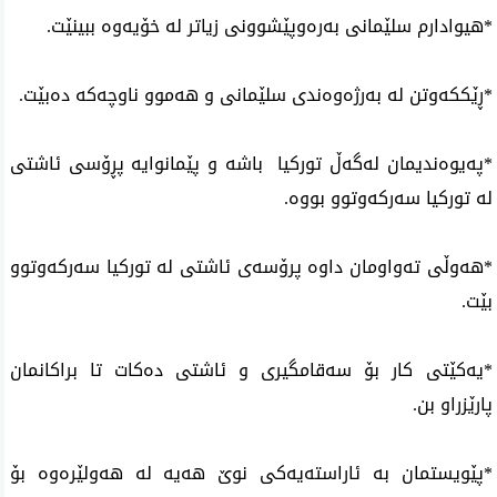
*هیوادارم سلێمانی‌ به‌ره‌وپێشوونی‌ زیاتر له‌ خۆیه‌وه‌ ببینێت.
*ڕێککەوتن لە بەرژەوەندی سلێمانی و هەموو ناوچەکە دەبێت.
*په‌یوه‌ندیمان له‌گه‌ڵ‌ توركیا باشه‌ و پێمانوایه‌ پڕۆسی‌ ئاشتی‌
له‌ توركیا سه‌ركه‌وتوو بووه‌.
*هه‌وڵی‌ ته‌واومان داوه‌ پرۆسه‌ی‌ ئاشتی‌ له‌ توركیا سه‌ركه‌وتوو
بێت.
*یه‌كێتی‌ كار بۆ سه‌قامگیری‌ و ئاشتی‌ ده‌كات تا براكانمان
پارێزراو بن.
*پێویستمان به‌ ئاراسته‌یه‌كی‌ نوێ هه‌یه‌ له‌ هه‌ولێره‌وه‌ بۆ