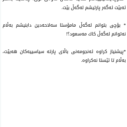
ئه‌بێت ئه‌گه‌ر پارتیشم له‌گه‌ڵ بێت.
* بۆچی بتوانم له‌گه‌ڵ مامۆستا سه‌لاحه‌دین دابنیشم به‌ڵام
نه‌توانم له‌گه‌ڵ كاك مه‌سعود؟!
*پیشنیاز كراوه‌ ئه‌نجومه‌نی باڵای پارته‌ سیاسییه‌كان هه‌بێت،
به‌ڵام تا ئێستا نه‌كراوه‌.