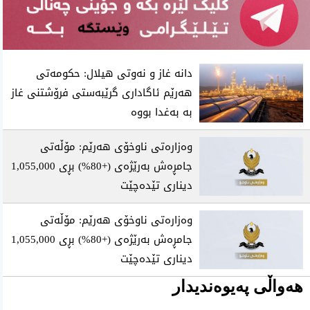
دانە غاز و نەوتی هیلال: حکومەتی
هەرێم ئاگاداری گرێبەستی فرۆشتنی غاز
بە بەغدا بووە
وەزارەتی ناوخۆی هەرێم: مۆڵەتی
جامڕەش بەرێژەی (+80%) بڕی 1,055,000
دیناری تێدەچێت
وەزارەتی ناوخۆی هەرێم: مۆڵەتی
جامڕەش بەرێژەی (+80%) بڕی 1,055,000
دیناری تێدەچێت
هەواڵی پەیوەندیدار