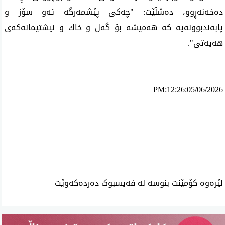
ده‌خه‌نه‌ڕوو، ده‌شڵێت: "چه‌كی پێشمه‌رگه‌ ئه‌و سۆز و
پابه‌ندبوونه‌یه‌ كه‌ هه‌میشه‌ بۆ گه‌ل و خاك و نیشتیمانه‌كه‌ی
هه‌یه‌تی".
PM:12:26:05/06/2026
ئه‌م بابه‌ته 3168 جار خوێنراوه‌ته‌وه‌‌
لێرەوە کۆمێنت بنوسە لە فەیسبوک دەردەکەوێت