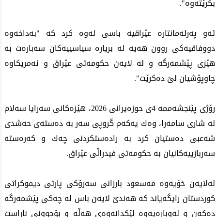
بكرێته‌وه‌".
ئه‌و په‌رله‌مانتاره‌ عێراقیه‌ باسی‌ له‌وه‌ كرد كه‌ "به‌داخه‌وه‌
دووفاقیه‌كی روون هه‌یه‌ له‌ بریاره‌ سیاسییه‌كان سه‌باره‌ت به‌
هێزی پێشمه‌رگه‌ و له‌ لایه‌ن حكومه‌تی عێراق و ئه‌مریكاوه‌
چاوپۆشیان لێ‌ ده‌كرێت".
رۆژی پێنجشه‌ممه‌ 4ی حوزه‌یرانی 2026، هێزه‌كانی سه‌رایا سه‌لام
له‌ شاری سامه‌را، وه‌ك یه‌كه‌م گروپی سه‌ر به‌ ده‌سته‌ی حه‌شدی
شه‌عبی ده‌ستیان كرد به‌ راده‌ستكردنی چه‌ك و كه‌ره‌سته‌
سه‌ربازییه‌كانیان به‌ حكومه‌تی فیدراڵی عێراق.
له‌لایه‌ن خۆیه‌وه‌ مه‌سعود بارزانی سه‌رۆكی‌ پارتی‌ دیموكراتی‌
كوردستان رایگه‌یاند كه‌ هه‌ندێ لایه‌ن باس له‌ چه‌كی پێشمه‌رگه‌
ده‌كه‌ن و له‌وباره‌یه‌وه‌ لێكدانه‌وه‌ی هه‌ڵه‌ و بۆچوونی ناڕاست