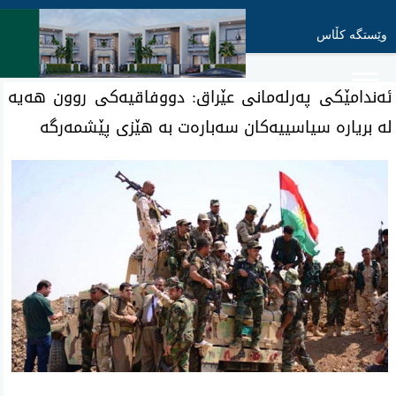
وێستگە کڵاس
ئه‌ندامێكی په‌رله‌مانی‌ عێراق: دووفاقیه‌كی روون هه‌یه‌
له‌ بریاره‌ سیاسییه‌كان سه‌باره‌ت به‌ هێزی پێشمه‌رگه‌