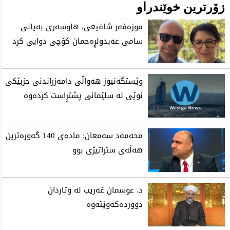
زۆرترین خوێندراو
موزه‌فه‌ر شافیعی، هاوسه‌ری به‌یانی
سامی عه‌بدولڕه‌حمان كۆچی‌ دوایی كرد
وێستگەنیوز هەواڵی دامەزراندنی حزبێکی
نوێی لە سلێمانی پشتڕاست کردەوە
محه‌مه‌د سه‌معان: ماده‌ی 140 گه‌وره‌ترین
هه‌ڵه‌ی ستراتیژی‌ بوو
د. عوسمان غەریب لە وتاردان
دووردەکەوێتەوە