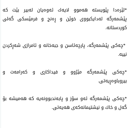
*لێره‌دا پێویسته‌ هه‌موو لایه‌ك ئه‌وه‌یان له‌بیر بێت كه‌
پێشمه‌رگه‌ له‌دایكبووی خوێن و ڕه‌نج و فرمێسكی گه‌لی
كوردستانه‌.
*چه‌كی پێشمه‌رگه‌، پارچه‌ئاسن و جبه‌خانه‌ و ئامرازی شه‌ڕكردن
نییه‌.
*چه‌كی پێشمه‌رگه‌ مێژوو و فیداكاری و كه‌رامه‌ت و
بیروباوه‌ڕیه‌تی.
*چه‌كی پێشمه‌رگه‌ ئه‌و سۆز و پابه‌ندبوونه‌یه‌ كه‌ هه‌میشه‌ بۆ
گه‌ل و خاك و نیشتیمانه‌كه‌ی هه‌یه‌تی.