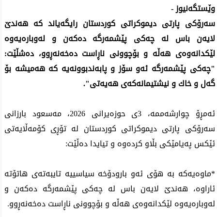
وێستگه‌نیوز -
سه‌رۆكی‌ پارتی‌ دیموكراتی‌ كوردستان رایگه‌یاند كه‌ هه‌ندێ
لایه‌ن باس له‌ چه‌كی پێشمه‌رگه‌ ده‌كه‌ن و له‌وباره‌یه‌وه‌
لێكدانه‌وه‌ی هه‌ڵه‌ و بۆچوونی ناڕاست ده‌خه‌نه‌ڕوو، ده‌شڵێت:
"چه‌كی پێشمه‌رگه‌ ئه‌و سۆز و پابه‌ندبوونه‌یه‌ كه‌ هه‌میشه‌ بۆ
گه‌ل و خاك و نیشتیمانه‌كه‌ی هه‌یه‌تی".
ئه‌مڕۆ چوارشه‌ممه‌، 3ی حوزه‌یرانی 2026، مه‌سعود بارزانی
سه‌رۆكی‌ پارتی‌ دیموكراتی‌ كوردستان له‌ تۆڕی كۆمه‌ڵایه‌تی
ئێكس په‌یامێكی بڵاو كرده‌وه‌ و تیایدا ده‌ڵێت:
*ماوه‌یه‌كه‌ به‌ هۆی ئه‌و بارودۆخه‌ سیاسییه‌ تایبه‌ته‌ی هاتۆته‌
ئاراوه‌، هه‌ندێ لایه‌ن باس له‌ چه‌كی پێشمه‌رگه‌ ده‌كه‌ن و
له‌وباره‌یه‌وه‌ لێكدانه‌وه‌ی هه‌ڵه‌ و بۆچوونی ناڕاست ده‌خه‌نه‌ڕوو.