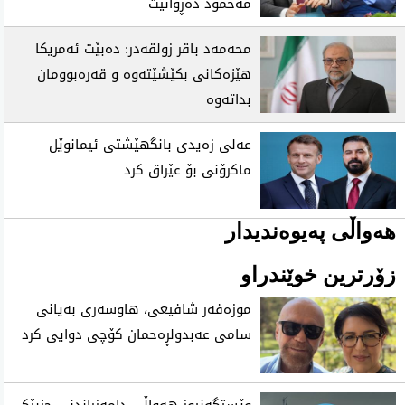
مەحمود دەڕوانێت
محەمەد باقر زولقەدر: دەبێت ئەمریکا
هێزەکانی بکێشێتەوە و قەرەبوومان
بداتەوە
عەلی زەیدی بانگهێشتی ئیمانوێل
ماکرۆنی بۆ عێراق کرد
هەواڵی پەیوەندیدار
زۆرترین خوێندراو
موزه‌فه‌ر شافیعی، هاوسه‌ری به‌یانی
سامی عه‌بدولڕه‌حمان كۆچی‌ دوایی كرد
وێستگەنیوز هەواڵی دامەزراندنی حزبێکی