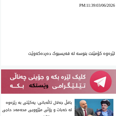
PM:11:39:03/06/2026
ئه‌م بابه‌ته 1412 جار خوێنراوه‌ته‌وه‌‌
لێرەوە کۆمێنت بنوسە لە فەیسبوک دەردەکەوێت
بافڵ جەلال تاڵەبانی: یەکێتی بە رێزەوە
لە خەبات و رۆڵی مێژوویی محەمەد حاجی