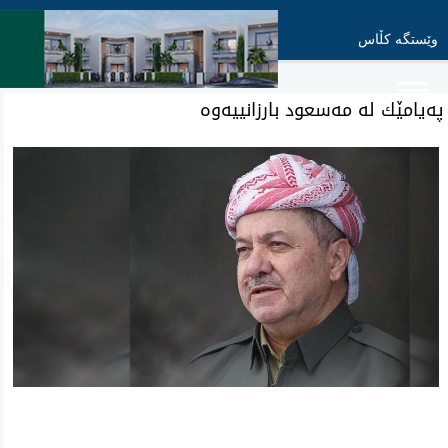
وێستگە کڵاس
په‌یامێك له‌ مه‌سعود بارزانییه‌وه‌