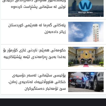
نوێی لە سلێمانی پشتڕاست کردەوە
پلەکانی گەرما لە هەرێمی کوردستان
زیاتر دادەبەزن
حکومەتی هەرێم: ناردنی غازی کۆرمۆر بۆ
بەغدا بەبێ ڕەزامەندی ئێمە پێشێلکارییە
پۆلیسی سلێمانی: له‌سه‌ر دۆسیه‌ی
خنكانی هاووڵاتییه‌ك له‌ناحیه‌ی زه‌لان،
سێ تۆمه‌تبار ده‌ستگیركران