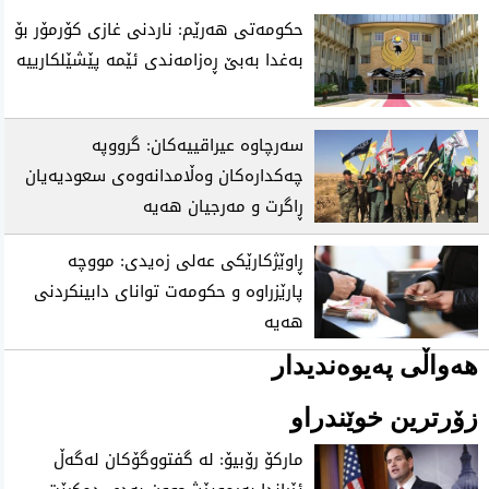
حکومەتی هەرێم: ناردنی غازی کۆرمۆر بۆ
بەغدا بەبێ ڕەزامەندی ئێمە پێشێلکارییە
سەرچاوە عیراقییەکان: گرووپە
چەکدارەکان وەڵامدانەوەی سعودیەیان
ڕاگرت و مەرجیان هەیە
ڕاوێژکارێکی عەلی زەیدی: مووچە
پارێزراوە و حکومەت توانای دابینکردنی
هەیە
هەواڵی پەیوەندیدار
زۆرترین خوێندراو
ماركۆ رۆبیۆ: له‌ گفتووگۆكان له‌گه‌ڵ