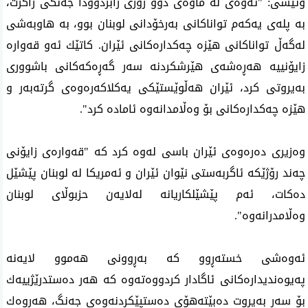
وتیشی‌: "ئه‌وه‌ی له‌ ماوه‌ی دوو رۆژی رابردوودا جه‌نگی‌ راگرت،
به‌ پله‌ی یه‌كه‌م تواناكانی به‌رخۆدانی لوبنان بوو، به‌ هاوبه‌شی
له‌گه‌ڵ تواناكانی هێزه‌ چه‌كداره‌كانی ئێران. كاتێك ئه‌و قه‌واره‌
زایۆنییه‌ هه‌ڕه‌شه‌ی هێرشكردنه‌ سه‌ر گه‌ڕه‌كه‌كانی باشووری
به‌یروتی كرد، ئێران هه‌ڵوێستێكی یه‌كلاكه‌ره‌وه‌ی گرته‌به‌ر و
هێزه‌ چه‌كداره‌كانی بۆ وه‌ڵامدانه‌وه‌ ئاماده‌ كرد".
وه‌زیری ده‌ره‌وه‌ی ئێران باسی‌ له‌وه‌ كرد كه‌ "قه‌واره‌ی‌ زایۆنی‌
چه‌ند رۆژێكه‌ ئاگربه‌ستی نێوان ئێران و ئه‌مریكا له‌ لوبنان پێشێل
ده‌كات، ئه‌م پێشێلكاریانه‌ له‌لایه‌ن حزبوڵای لوبنان
وه‌ڵامدرانه‌وه‌".
ئه‌وه‌شی‌ خسته‌ڕوو كه‌ به‌ڕوونی هه‌موو لایه‌نه‌
په‌یوه‌ندیداره‌كانی ئاگادار كردووه‌ته‌وه‌ كه‌ هه‌ر ده‌ستدرێژییه‌ك
بۆ سه‌ر به‌یروت ده‌بێته‌هۆی ده‌ستپێكردنه‌وه‌ی‌ جه‌نگ، هه‌روه‌ك