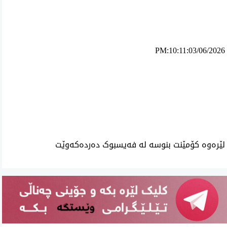
PM:10:11:03/06/2026
ئه‌م بابه‌ته 840 جار خوێنراوه‌ته‌وه‌‌
لێرەوە کۆمێنت بنوسە لە فەیسبوک دەردەکەوێت