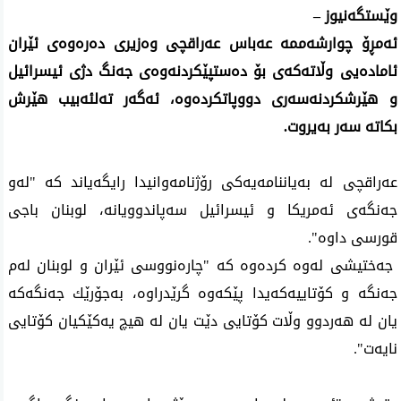
وێستگه‌نیوز –
ئه‌مڕۆ چوارشه‌ممه‌ عه‌باس عه‌راقچی وه‌زیری ده‌ره‌وه‌ی ئێران
ئاماده‌یی وڵاته‌كه‌ی بۆ ده‌ستپێكردنه‌وه‌ی جه‌نگ دژی ئیسرائیل
و هێرشكردنه‌سه‌ری‌ دووپاتكرده‌وه‌، ئه‌گه‌ر ته‌لئه‌بیب هێرش
بكاته‌ سه‌ر به‌یروت.
عه‌راقچی له‌ به‌یاننامه‌یه‌كی رۆژنامه‌وانیدا رایگه‌یاند كه‌ "له‌و
جه‌نگه‌ی ئه‌مریكا و ئیسرائیل سه‌پاندوویانه‌، لوبنان باجی
قورسی داوه‌".
جه‌ختیشی له‌وه‌ كرده‌وه‌ كه‌ "چاره‌نووسی ئێران و لوبنان له‌م
جه‌نگه‌ و كۆتاییه‌كه‌یدا پێكه‌وه‌ گرێدراوه‌، به‌جۆرێك جه‌نگه‌كه‌
یان له‌ هه‌ردوو وڵات كۆتایی دێت یان له‌ هیچ یه‌كێكیان كۆتایی
نایه‌ت".