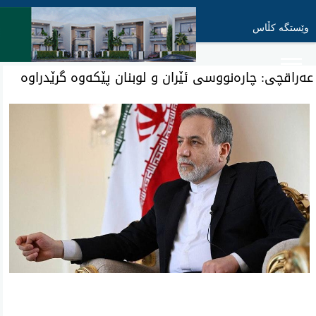
وێستگە کڵاس
عه‌راقچی‌: چاره‌نووسی ئێران و لوبنان پێكه‌وه‌ گرێدراوه‌