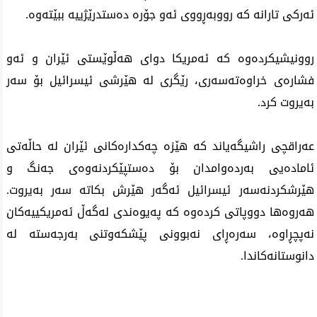
ئه‌ركی تارانه‌ كه‌ رووبه‌ڕووی ئه‌و جۆره‌ ده‌ستدرێژییه‌ ببێته‌وه‌.
روونیشیكرده‌وه‌ كه‌ ئه‌مریكا دوای هه‌ڵوێستی ئێران و ئه‌و
فشاره‌ی خراوه‌ته‌سه‌ری‌، رێگری‌ له‌ هێرشی ئیسرائیل بۆ سه‌ر
به‌یروت كرد.
عه‌راقچی‌ راشیگه‌یاند كه‌ هێزه‌ چه‌كداره‌كانی ئێران له‌ حاڵه‌تی
ئاماده‌یی به‌رده‌وامدان بۆ ده‌ستپێكردنه‌وه‌ی جه‌نگ و
هێرشكردنه‌سه‌ر ئیسرائیل ئه‌گه‌ر هێرش بكاته‌ سه‌ر به‌یروت.
هه‌روه‌ها دووپاتی كرده‌وه‌ كه‌ په‌یوه‌ندی له‌گه‌ڵ ئه‌مریكییه‌كان
نه‌پچڕاوه‌، سه‌ره‌ڕای نه‌بوونی پێشكه‌وتنی به‌رجه‌سته‌ له‌
دانوستانه‌كاندا.