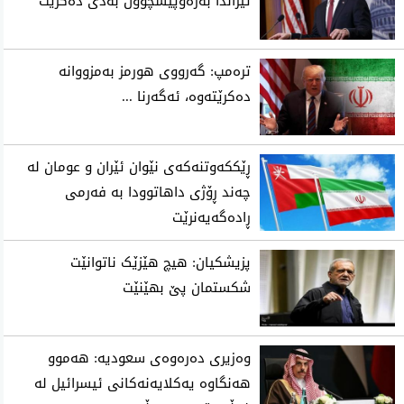
ئێراندا به‌ره‌وپێشچوون به‌دی ده‌كرێت
تره‌مپ: گه‌رووی هورمز به‌مزووانه‌
ده‌كرێته‌وه‌، ئه‌گه‌رنا ...
ڕێککەوتنەکەی نێوان ئێران و عومان لە
چەند ڕۆژی داهاتوودا بە فەرمی
ڕادەگەیەنرێت
پزیشکیان: هیچ هێزێک ناتوانێت
شکستمان پێ بهێنێت
وەزیری دەرەوەی سعودیە: هەموو
هەنگاوە یەکلایەنەکانی ئیسرائیل لە