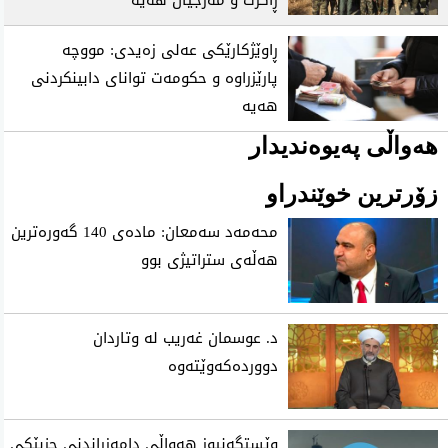
ڕاوێژکارێکی عەلی زەیدی: مووچە
پارێزراوە و حکومەت توانای دابینکردنی
هەیە
هەواڵی پەیوەندیدار
زۆرترین خوێندراو
محه‌مه‌د سه‌معان: ماده‌ی 140 گه‌وره‌ترین
هه‌ڵه‌ی ستراتیژی‌ بوو
د. عوسمان غەریب لە وتاردان
دووردەکەوێتەوە
وێستگەنیوز هەواڵی دامەزراندنی حزبێکی