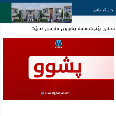
وێستگە کڵاس
سبەی پێنجشەممە پشووی فەرمی دەبێت