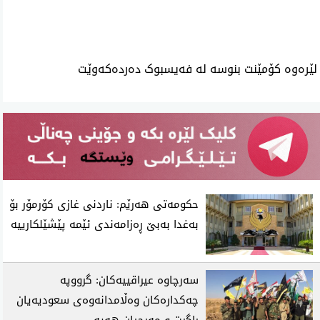
ئه‌م بابه‌ته 812 جار خوێنراوه‌ته‌وه‌‌
لێرەوە کۆمێنت بنوسە لە فەیسبوک دەردەکەوێت
حکومەتی هەرێم: ناردنی غازی کۆرمۆر بۆ
بەغدا بەبێ ڕەزامەندی ئێمە پێشێلکارییە
سەرچاوە عیراقییەکان: گرووپە
چەکدارەکان وەڵامدانەوەی سعودیەیان
ڕاگرت و مەرجیان هەیە