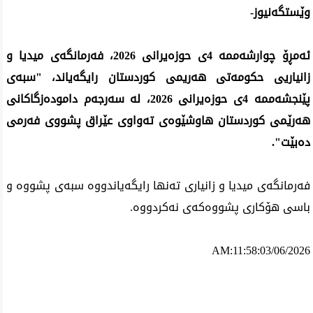
وێستگەنیوز-
ئەمڕۆ چوارشەممە 4ی حوزەیرانی 2026، فەرمانگەی میدیا و 
زانیاریی حکومەتی هەریمی کوردستان رایگەیاند، "سبەی 
پێنجشەممە 4ی حوزەیرانی 2026، لە سەرجەم دامودەزگاکانی 
هەرێمی کوردستان هاوشێوەی تەواوی عێراق پشووی فەرمی 
دەبێت".
فەرمانگەی میدیا و زانیاری تەنها رایگەیاندووە سبەی پشووە و 
باسی هۆکاری پشووەکەی نەکردووە.
AM:11:58:03/06/2026