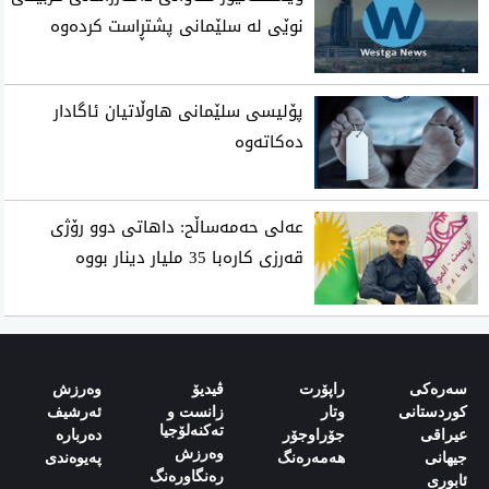
نوێی لە سلێمانی پشتڕاست کردەوە
پۆلیسی سلێمانی هاوڵاتیان ئاگادار
ده‌كاته‌وه‌
عه‌لی حه‌مه‌ساڵح: داهاتی دوو رۆژی
قه‌رزی كاره‌با 35 ملیار دینار بووه‌
سەرەکی
راپۆرت
ڤیدیۆ
وەرزش‌
کوردستانی
وتار
زانست و
ئەرشیف
تەکنەلۆجیا
‌‌عیراقی‌
جۆراوجۆر
دەربارە‌
وەرزش
‌‌جیهانی‌
هەمەرەنگ
پەیوەندی‌
رەنگاورەنگ
‌‌ئابوری‌