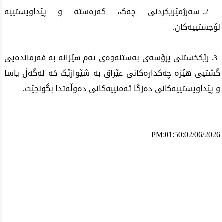
 2. سەرژمێریکردنی چەک، کەرەستە و پێداویستییە 
لۆجستییەکان.
 3. رێکخستنی پرۆسەی بەستنەوەی ئەم هێزانە بە فەرماندەیی 
گشتیی هێزە چەکدارەکانی عێراق بە شێوازێک کە لەگەڵ یاسا 
و پێداویستییەکانی دەزگا ئەمنییەکانی دەوڵەتدا بگونجێت.
PM:01:50:02/06/2026
ئه‌م بابه‌ته 852 جار خوێنراوه‌ته‌وه‌‌