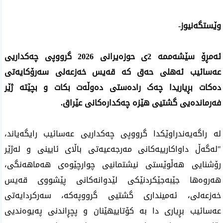
وێستگەنیوز-
ئەمڕۆ سێشەممە 2ی حوزەیرانی 2026 گرووپی چەکداریی 
عەسائیب ئەهلی حەق کە قەیس خەزعەلی سەرۆکایەتی 
دەکات بڕیاریدا چەک رادەستی دەوڵەت بکات و بچێتە ژێر 
فەرماندەیی گشتیی هێزە چەکدارەکانی عێراق.
لە راگەیەندراوێکدا گرووپی چەکداریی عەسائیب رایگەیاند، 
"لەگەڵ داواکارییەکانی مەرجەعیەتی باڵای ئایینی و لەژێر 
رۆشنایی هەڵوێستی نیشتمانیی چوارچێوەی هەماهەنگی، 
هەروەها جێبەجێکردنێکی لێدوانەکانی پێشووی قەیس 
خەزعەلی، ئەمینداری گشتیی گرووپەکە، سەرکردایەتی 
عەسائیب بڕیاری دا بە کۆتاییهێنان و پچڕاندنی پەیوەندیی 