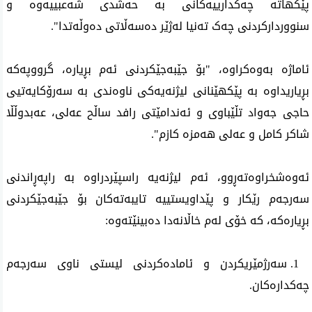
پێکهاتە چەکدارییەکانی بە حەشدی شەعبییەوە و 
سنووردارکردنی چەک تەنیا لەژێر دەسەڵاتی دەوڵەتدا".
ئاماژە بەوەکراوە، "بۆ جێبەجێکردنی ئەم بڕیارە، گرووپەکە 
بڕیاریداوە بە پێکهێنانی لیژنەیەکی ناوەندی بە سەرۆکایەتیی 
حاجی جەواد تڵێباوی و ئەندامێتی رافد ساڵح عەلی، عەبدوڵڵا 
شاکر کامل و عەلی هەمزە کازم".
ئەوەشخراوەتەڕوو، ئەم لیژنەیە راسپێردراوە بە راپەڕاندنی 
سەرجەم رێکار و پێداویستییە تایبەتەکان بۆ جێبەجێکردنی 
بڕیارەکە، کە خۆی لەم خاڵانەدا دەبینێتەوە:
 1. سەرژمێریکردن و ئامادەکردنی لیستی ناوی سەرجەم 
چەکدارەکان.