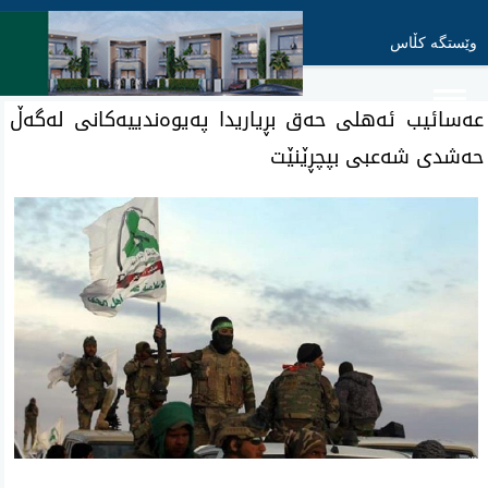
وێستگە کڵاس
عەسائیب ئەهلی حەق بڕیاریدا پەیوەندییەکانی لەگەڵ
حەشدی شەعبی بپچڕێنێت