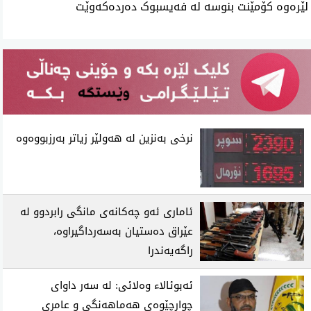
لێرەوە کۆمێنت بنوسە لە فەیسبوک دەردەکەوێت
نرخی‌ به‌نزین له‌ هه‌ولێر زیاتر به‌رزبووه‌وه‌
ئاماری ئه‌و چه‌كانه‌ی مانگی رابردوو له‌
عێراق ده‌ستیان به‌سه‌رداگیراوه‌،
راگه‌یه‌ندرا
ئه‌بوئالا‌ء وه‌لائی: له‌ سه‌ر داوای‌
چوارچێوه‌ی هه‌ماهه‌نگی و عامری