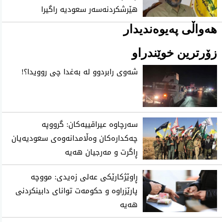
هێرشكردنه‌سه‌ر سعودیه‌ راگیرا
هەواڵی پەیوەندیدار
زۆرترین خوێندراو
شه‌وی رابردوو له‌ به‌غدا چی‌ روویدا؟!
سەرچاوە عیراقییەکان: گرووپە
چەکدارەکان وەڵامدانەوەی سعودیەیان
ڕاگرت و مەرجیان هەیە
ڕاوێژکارێکی عەلی زەیدی: مووچە
پارێزراوە و حکومەت توانای دابینکردنی
هەیە