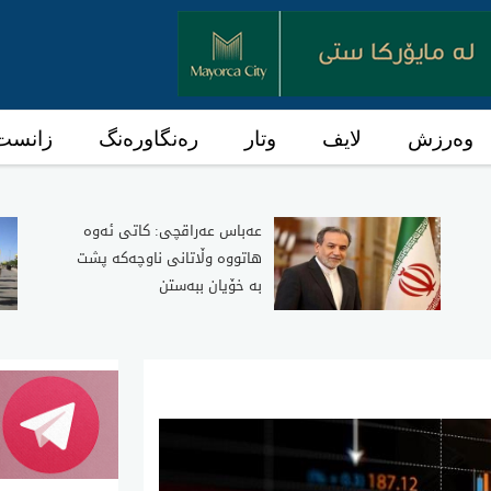
وەرزش
لایف
وتار
رەنگاورەنگ
زانست 
عەباس عەراقچی: کاتی ئەوە
هاتووە وڵاتانی ناوچەکە پشت
بە خۆیان ببەستن