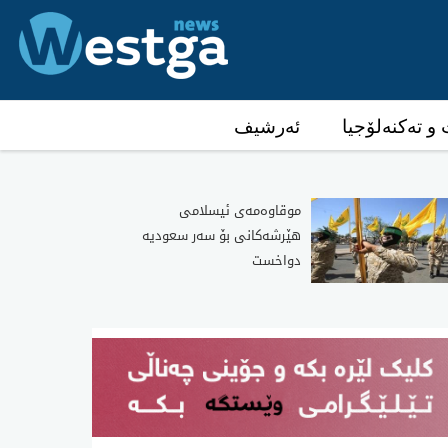
و تەکنەلۆجیا
ئەرشیف
موقاوەمەی ئیسلامی
هێرشەکانی بۆ سەر سعودیە
دواخست