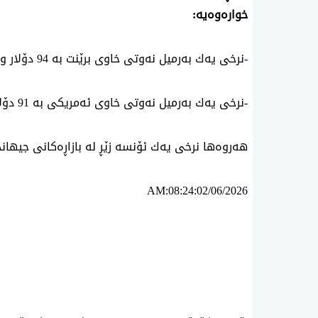
خواره‌وه‌یه‌:
-نرخی یه‌ك به‌رمیل نه‌وتی خاوی برێنت به‌ 94 دۆلار و 15 سه‌نته‌.
-نرخی یه‌ك به‌رمیل نه‌وتی خاوی ئه‌مریكی به‌ 91 دۆلار و 24 سه‌نته‌.
هه‌روه‌ها نرخی یه‌ك ئۆنسه‌ زێڕ له‌ بازاڕەكانی جیهاندا بۆ ئه‌مڕۆ 4517.70 دۆلاره‌.
AM:08:24:02/06/2026
ئه‌م بابه‌ته 688 جار خوێنراوه‌ته‌وه‌‌