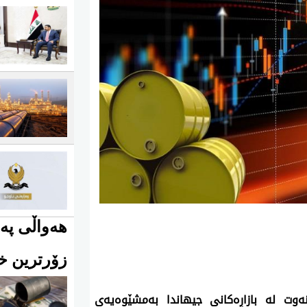
هەواڵی پەی
زۆرترین خو
ئه‌مڕۆ سێشەممە 2ی حوزەیرانی 2026، نرخی نه‌وت له‌ بازاڕه‌كانی جیهاندا به‌مشێوه‌یه‌ی 