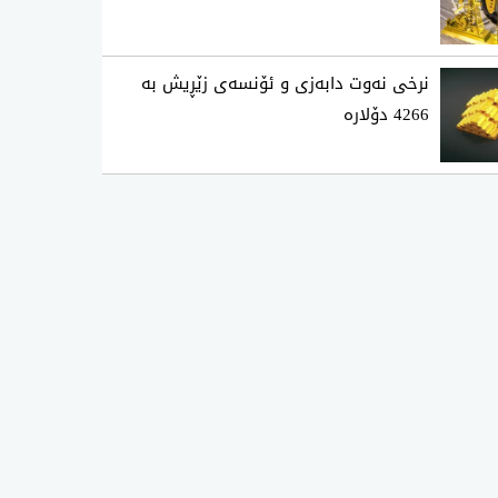
نرخی نەوت دابەزی و ئۆنسەی زێڕیش بە
4266 دۆلارە