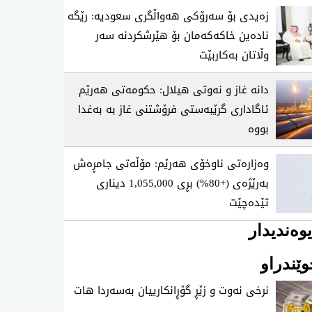
زەیدی بۆ سەرۆکی هەواڵگری سعودیە: رێگە
نادەین خاکەکەمان بۆ هێرشکردنە سەر
وڵاتان بەکاربێت
دانە غاز و نەوتی هیلال: حکومەتی هەرێم
ئاگاداری گرێبەستی فرۆشتنی غاز بە بەغدا
بووە
وەزارەتی ناوخۆی هەرێم: مۆڵەتی جامڕەش
بەرێژەی (+80%) بڕی 1,055,000 دیناری
تێدەچێت
وەندیدار
ێندراو
نرخی نه‌وت و زێڕ گۆڕانكارییان به‌سه‌ردا هات