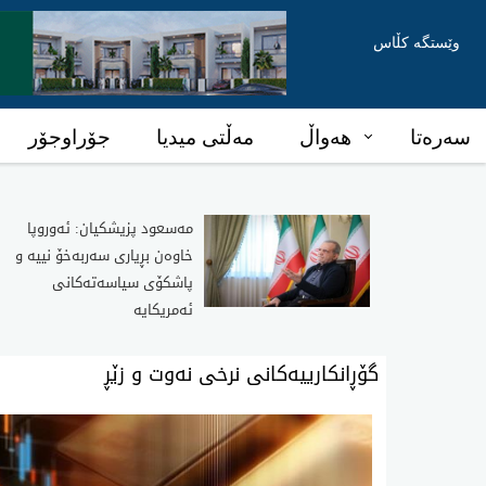
وێستگە کڵاس
سەرەتا
هەواڵ
مەڵتی میدیا
جۆراوجۆر
مەسعود پزیشکیان: ئەوروپا
خاوەن بڕیاری سەربەخۆ نییە و
پاشکۆی سیاسەتەکانی
ئەمریکایە
گۆڕانکارییەکانی نرخی نەوت و زێڕ