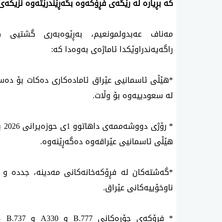
كه‌ بڕیاره‌ له‌ رێگه‌ی فڕۆكه‌وه‌ بگه‌ڕێندرێته‌وه‌ نزیكه‌ی 23 هه‌زار حاجی-ن"
مه‌ناف عه‌بدولمونعیم، به‌ڕێوه‌به‌ری گشتیی
راگه‌یه‌ندراوێكدا ئاماژه‌ی‌ به‌وه‌دا كه‌:
*هێڵی ئاسمانیی عێراق ئاماده‌كاری ده‌كات بۆ ده‌ست
له‌ سعودییه‌وه‌ بۆ وڵات.
* ر
هێڵی ئاسمانیی عێراقه‌وه‌ ده‌گه‌ڕێنه‌وه‌.
*گه‌شته‌كان له‌ فڕۆكه‌خانه‌كانی مه‌دینه‌، جدده‌ و ت
ناوخۆییه‌كانی عێراق.