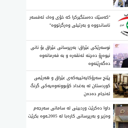
"كه‌سێك ده‌ستگیركرا كه‌ خۆی‌ وه‌ك ئه‌فسه‌ر
ناساندووه‌ و به‌رتیلی‌ وه‌رگرتووه‌"
نوسەرێکی عێراق: بەرپرسانی عێراق بۆ نانی
نیوەڕۆ دەچنە ئەنقەرە و بە فەرمانەوە
دەگەڕێنەوە
پێنج سەرۆکایەتییەکەی عێراق و هەرێمی
کوردستان لە بەغداد کۆبوونەوەیەکی گرنگ
ئەنجام دەدەن
داوا دەکرێت وردبینی لە سامانی سەرجەم
وەزیر و بەرپرسانی کارەبا لە 2005ـەوە بکرێت