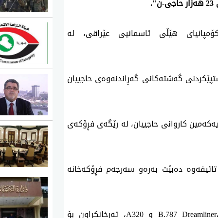
.
 كۆمپانیای هێڵی ئاسمانیی عێراقی، له‌
پێكردنی گه‌شته‌كانی گه‌ڕاندنه‌وه‌ی حاجییان
ۆژی دووشه‌ممه‌ی داهاتوو 1ی حوزه‌یرانی 2026 یه‌كه‌مین كاروانی حاجییان، له‌ رێگه‌ی فڕۆكه‌ی
ائیفه‌وه‌ ده‌بێت به‌ره‌و سه‌رجه‌م فڕۆكه‌خانه‌
* فڕۆكه‌ی جۆره‌كانی‌ B.777 و A330 و B.787 Dreamliner، B.737 و A320، ته‌رخانكراون بۆ