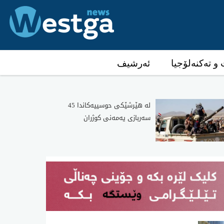
و تەکنەلۆجیا
ئەرشیف
لە هێرشێکی حوسییەکاندا 45
سەربازی یەمەنی کوژران