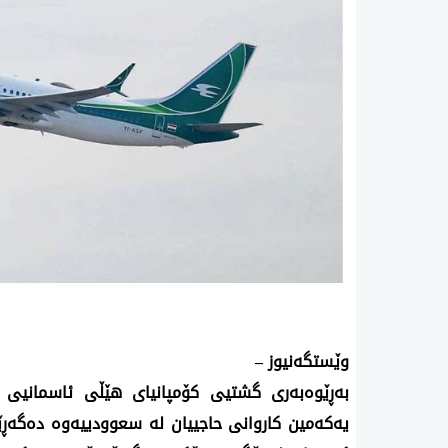
وێستگه‌نیوز –
به‌ڕێوه‌به‌ری گشتیی كۆمپانیای هێڵی ئاسمانیی ع
یه‌كه‌مین كاروانی حاجییان له‌ سعوودییه‌وه‌ ده‌گه‌ڕ