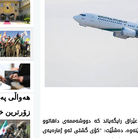
هەواڵی پەی
زۆرترین خو
ێراق رایگه‌یاند كه‌ دووشه‌ممه‌ی داهاتوو
ێنه‌وه‌. ده‌شڵێت: "كۆی گشتی ئه‌و ژماره‌یه‌ی