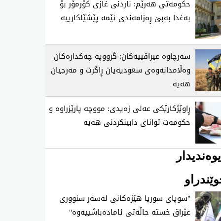
حکومەتی هەرێم: ناردنی غازی کۆرمۆر بۆ
بەغدا بەبێ ڕەزامەندی ئێمە پێشێلکارییە
سەرچاوە عیراقییەکان: گرووپە چەکدارەکان
وەڵامدانەوەی سعودیەیان ڕاگرت و مەرجیان
هەیە
ڕاوێژکارێکی عەلی زەیدی: مووچە پارێزراوە و
حکومەت توانای دابینکردنی هەیە
وەندیدار
ێندراو
"سوپای‌ سوریا هێزه‌كانی‌ له‌سه‌ر سنووری‌
عێراق خسته‌ حاڵه‌تی‌ ئاماده‌باشییه‌وه‌"