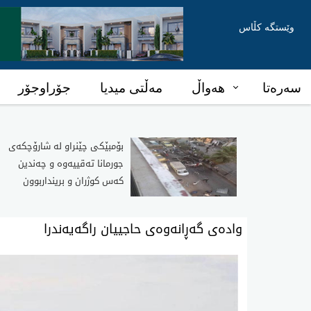
وێستگە کڵاس
سەرەتا
هەواڵ
مەڵتی میدیا
جۆراوجۆر
بۆمبێکی چێنراو لە شارۆچکەی
جورمانا تەقییەوە و چەندین
کەس کوژران و برینداربوون
واده‌ی گه‌ڕانه‌وه‌ی حاجییان راگه‌یه‌ندرا