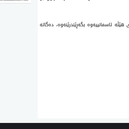
ێڵه‌ ئاسمانییه‌وه‌ بگه‌ڕێندرێنه‌وه‌، ده‌گاته‌