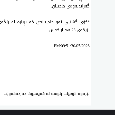
گه‌ڕاندنه‌وه‌ی حاجییان.
*كۆی گشتیی ئه‌و حاجییانه‌ی كه‌ بڕیاره‌ له‌ رێگه‌ی ه
نزیكه‌ی 23 هه‌زار كه‌س.
PM:09:51:30/05/2026
ئه‌م بابه‌ته 1456 جار خوێنراوه‌ته‌وه‌‌
لێرەوە کۆمێنت بنوسە لە فەیسبوک دەردەکەوێت