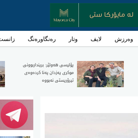
وەرزش
لایف
وتار
رەنگاورەنگ
زانست 
پۆلیسی هەولێر: برینداربوونی
موکری یەزدان پەنا کردەوەی
تیرۆریستی نەبووە