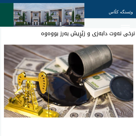
وێستگە کڵاس
نرخی نه‌وت دابەزی و زێڕیش بەرز بووەوە