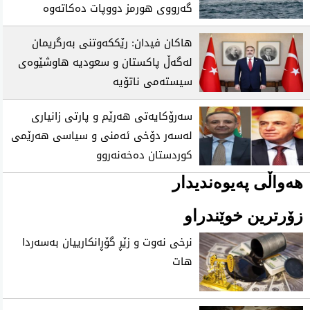
گەرووی هورمز دووپات دەکاتەوە
هاکان فیدان: رێککەوتنی بەرگریمان
لەگەڵ پاکستان و سعودیە هاوشێوەی
سیستەمی ناتۆیە
سەرۆکایەتی هەرێم و پارتی زانیاری
لەسەر دۆخی ئەمنی و سیاسی هەرێمی
کوردستان دەخەنەروو
هەواڵی پەیوەندیدار
زۆرترین خوێندراو
نرخی نه‌وت و زێڕ گۆڕانكارییان به‌سه‌ردا
هات