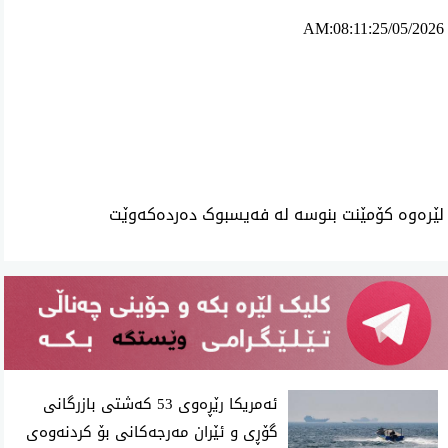
AM:08:11:25/05/2026
ئه‌م بابه‌ته 808 جار خوێنراوه‌ته‌وه‌‌
لێرەوە کۆمێنت بنوسە لە فەیسبوک دەردەکەوێت
ئەمریکا رێڕەوی 53 کەشتی بازرگانی
گۆڕی و ئێران مەرجەکانی بۆ کردنەوەی