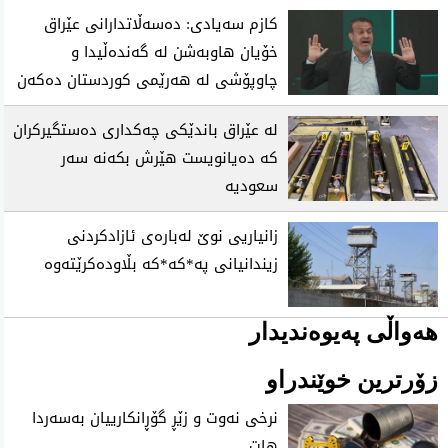
كازم سەیادی: دەسەڵاتدارانی عێراق
خۆیان هاوبەشن لە گەندەڵیدا و
چاوپۆشی لە هەرێمی كوردستان دەكەن
لە عێراق باندێکی چەکداری دەستگیرکران
کە دەیانویست هێرش بکەنە سەر
سعودیە
زانیاریی نوێ لەبارەی ئازادکردنی
زیندانیانی پە*کە*کە بڵاودەکرێتەوە
هەواڵی پەیوەندیدار
زۆرترین خوێندراو
نرخی نه‌وت و زێڕ گۆڕانكارییان به‌سه‌ردا
هات