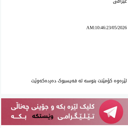
عێراقی
AM:10:46:23/05/2026
ئه‌م بابه‌ته 992 جار خوێنراوه‌ته‌وه‌‌
لێرەوە کۆمێنت بنوسە لە فەیسبوک دەردەکەوێت