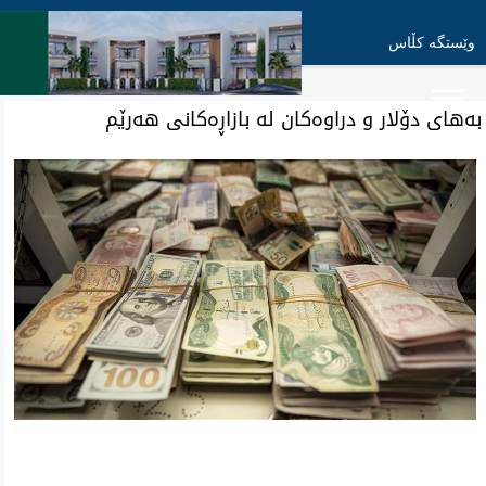
وێستگە کڵاس
به‌های دۆلار و دراوه‌كان له‌ بازاڕه‌كانی هه‌رێم