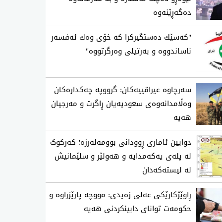
دەگەڕێنەوە
"كه‌سێك ده‌ستگیركرا كه‌ خۆی‌ وه‌ك ئه‌فسه‌ر
ناساندووه‌ و به‌رتیلی‌ وه‌رگرتووه‌"
سەرچاوە عیراقییەکان: گرووپە چەکدارەکان
وەڵامدانەوەی سعودیەیان ڕاگرت و مەرجیان
هەیە
دوایین ئاماری ڕوودانی بوومەلەرزە؛ کەرکوک
لە پلەی یەکەمدایە و هەولێر و سلێمانیش
لە لیستەکەدان
ڕاوێژکارێکی عەلی زەیدی: مووچە پارێزراوە و
حکومەت توانای دابینکردنی هەیە