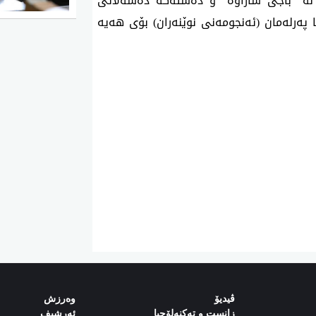
ە لە "باجی شاراوە" و دەستەکە دەسەڵاتی
 پەرلەمان (ئەنجومەنی نوێنەران) بۆی هەیە
ڤیدیۆ
وەرزش‌
زانست و تەکنەلۆجیا
ئەرشیف