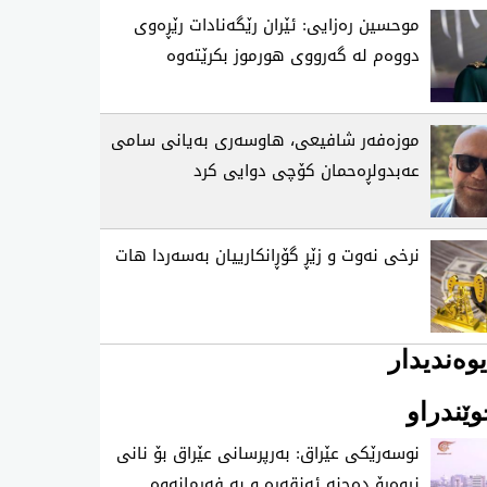
موحسین ره‌زایی: ئێران رێگه‌نادات رێڕه‌وی
دووه‌م له‌ گه‌رووی هورموز بكرێته‌وه‌
موزه‌فه‌ر شافیعی، هاوسه‌ری به‌یانی سامی
عه‌بدولڕه‌حمان كۆچی‌ دوایی كرد
نرخی نه‌وت و زێڕ گۆڕانكارییان به‌سه‌ردا هات
وەندیدار
ێندراو
نوسەرێکی عێراق: بەرپرسانی عێراق بۆ نانی
نیوەڕۆ دەچنە ئەنقەرە و بە فەرمانەوە