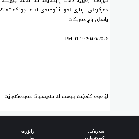
کۆڕەک، زەین). دادگا ڕایگەیاند کە ئەمە جۆرێک
دەرکردنی بڕیاری لەو شێوەیەی نییە، چونکە تەنها
یاسای باج دەربکات
.
PM:01:19:20/05/2026
ئه‌م بابه‌ته 1116 جار خوێنراوه‌ته‌وه‌‌
لێرەوە کۆمێنت بنوسە لە فەیسبوک دەردەکەوێت
سەرەکی
راپۆرت
کوردستانی
وتار