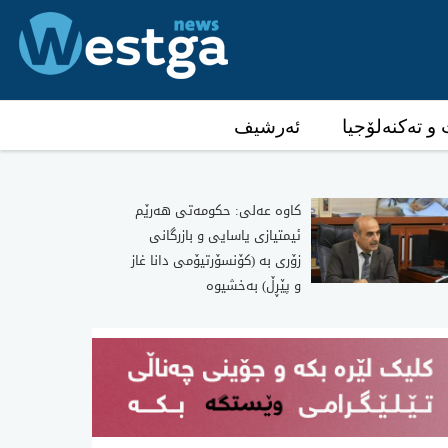
و تەکنەلۆجیا
ئەرشیف
كاوه‌ عه‌لی‌: حكومه‌تی‌ هه‌رێم
ئیمتیازی یاسایی و بازرگانی
زۆری به‌ (كۆنسۆرتیۆمی دانا غاز
و پێڕڵ) به‌خشیوه‌