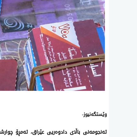
وێستگەنیوز-