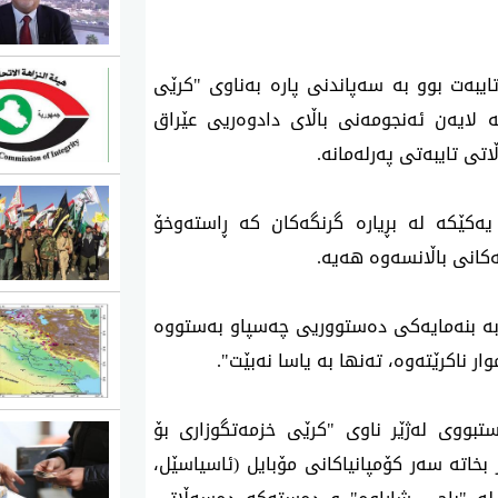
ایبەت بوو بە سەپاندنی پارە بەناوی "کرێی
لە لایەن ئەنجومەنی باڵای دادوەریی عێراق
تی تایبەتی پەرلەمانە.
یەکێکە لە بڕیارە گرنگەکان کە ڕاستەوخۆ
تەکانی باڵانسەوە هەیە
.
 بە بنەمایەکی دەستووریی چەسپاو بەستووە
ر ناکرێتەوە، تەنها بە یاسا نەبێت
."
تبووی لەژێر ناوی "کرێی خزمەتگوزاری بۆ
ڕی (١٪ بۆ ٢٪) پارەی زیاتر بخاتە سەر کۆمپانیاکانی مۆبایل (ئاسیاسێل،