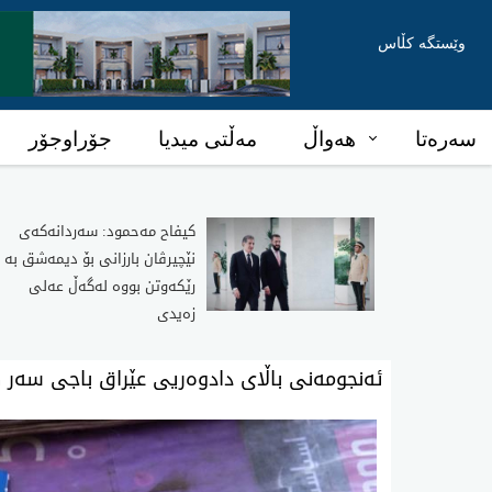
وێستگە کڵاس
سەرەتا
هەواڵ
مەڵتی میدیا
جۆراوجۆر
كیفاح مه‌حمود: سه‌ردانه‌كه‌ی
نێچیرڤان بارزانی بۆ دیمه‌شق به‌
رێكه‌وتن بووه‌ له‌گه‌ڵ عه‌لی
زه‌یدی
ئەنجومەنی باڵای دادوەریی عێراق باجی سەر 