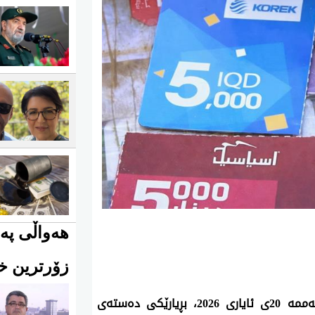
هەواڵی پەی
زۆرترین خو
ئەنجومەنی باڵای دادوەریی عێراق، ئەمڕۆ چوارشەممە 20ی ئایاری 2026، بڕیارێکی دەستەی