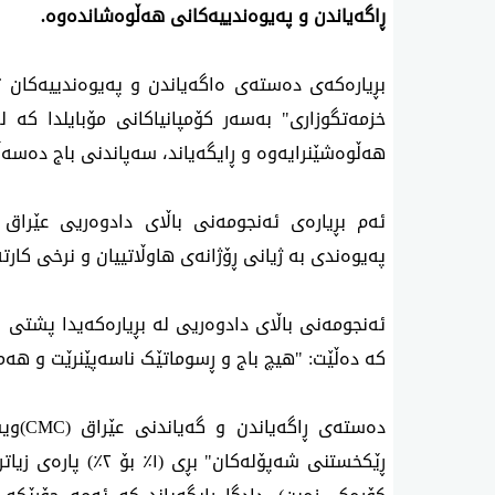
ڕاگەیاندن و پەیوەندییەکانی هەڵوەشاندەوە.
بڕیارەکەی دەستەی ەاگەیاندن و پەیوەندییەکان ت
خزمەتگوزاری" بەسەر کۆمپانیاکانی مۆبایلدا کە 
هەڵوەشێنرایەوە و ڕایگەیاند، سەپاندنی باج دەسەڵا
ئەم بڕیارەی ئەنجومەنی باڵای دادوەریی عێراق 
پەیوەندی بە ژیانی ڕۆژانەی هاوڵاتییان و نرخی کار
ئەنجومەنی باڵای دادوەریی لە بڕیارەکەیدا پشتی
کە دەڵێت: "هیچ باج و ڕسوماتێک ناسەپێنرێت و هەموا
دەستەی ڕاگەیاندن و گەیاندنی عێراق
(CMC)
ویس
ڕێکخستنی شەپۆلەکان" ب