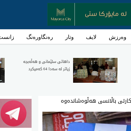
وەرزش
لایف
وتار
رەنگاورەنگ
زانست 
داهاتی سلێمانی و هه‌ڵه‌بجه‌
زیاتر له‌ سه‌دا 64 كه‌میكرد
کارتی باڵانسی هەڵوەشاندەوە