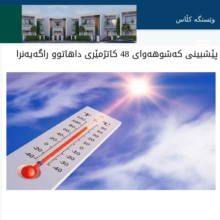
وێستگە کڵاس
پێشبینی کەشوهەوای 48 کاتژمێری داهاتوو راگەیەنرا