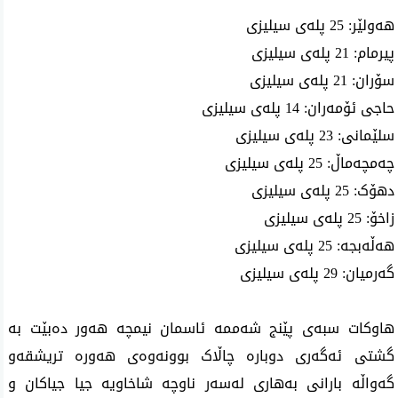
هەولێر: 25 پلەی سیلیزی
پیرمام: 21 پلەی سیلیزی
سۆران: 21 پلەی سیلیزی
حاجی ئۆمەران: 14 پلەی سیلیزی
سلێمانی: 23 پلەی سیلیزی
چەمچەماڵ: 25 پلەی سیلیزی
دهۆک: 25 پلەی سیلیزی
زاخۆ: 25 پلەی سیلیزی
هەڵەبجە: 25 پلەی سیلیزی
گەرمیان: 29 پلەی سیلیزی
هاوکات سبەى پێنج شەممە ئاسمان نیمچە هەور دەبێت بە
گشتی ئەگەری دوبارە چاڵاک بوونەوەی هەورە تریشقەو
گەواڵە بارانی بەهاری لەسەر ناوچە شاخاویە جیا جیاکان و