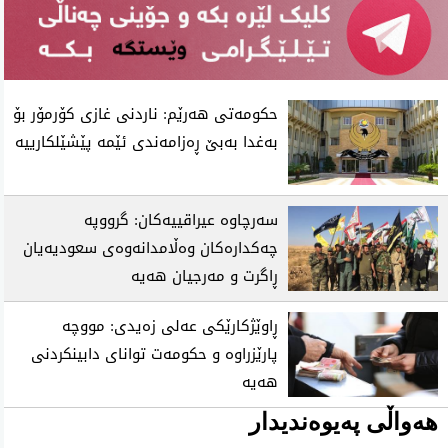
حکومەتی هەرێم: ناردنی غازی کۆرمۆر بۆ
بەغدا بەبێ ڕەزامەندی ئێمە پێشێلکارییە
سەرچاوە عیراقییەکان: گرووپە
چەکدارەکان وەڵامدانەوەی سعودیەیان
ڕاگرت و مەرجیان هەیە
ڕاوێژکارێکی عەلی زەیدی: مووچە
پارێزراوە و حکومەت توانای دابینکردنی
هەیە
هەواڵی پەیوەندیدار