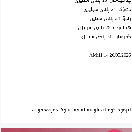
چەمچەماڵ: 26 پلەی سیلیزی
دهۆک: 24 پلەی سیلیزی
زاخۆ: 24 پلەی سیلیزی
هەڵەبجە: 26 پلەی سیلیزی
گەرمیان: 31 پلەی سیلیزی
AM:11:14:20/05/2026
ئه‌م بابه‌ته 1292 جار خوێنراوه‌ته‌وه‌‌
لێرەوە کۆمێنت بنوسە لە فەیسبوک دەردەکەوێت