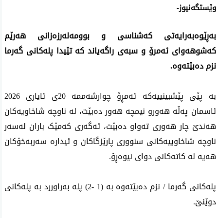
وێستگەنیوز-
بەڕێوەبەرایەتی کەشناسی و بوومەلەرزەزانی هەرێم
کەشوهەوای ئەمرۆ و سبەی راگەیاند کە تێیدا پلەکانی گەرما
نزم دەبێتەوە.
بە پێی پێشبینییەکە ئەمڕۆ چوارشەممە 20ی ئایاری 2026
ئاسمان پەڵە هەورو نیمچە هەور دەبێت، لە ناوچە شاخاویەکان
هەندێ چار هەوری تەواو دەبێت، ئەگەری کەمێک باران لەسەر
ناوچە شاخاوییەکانی سنووری پارێزگاکان و ئیدارە سەربەخۆکان
هەیە لە کاتەکانی دوای نیوەڕۆ
.
پلەکانی گەرما / نزم دەبێتەوە بە (1 -2) پلە بەراوررد بە پلەکانی
دوێنێ
.