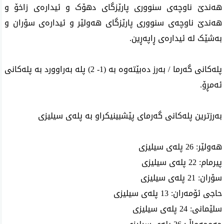
هەندێ ناوچەی سنووری پارێزگای دهۆک و ئیدارەی زاخۆ و
هەندێ ناوچەی سنووری پارێزگای هەولێر و ئیدارەی سۆران و
بەشێک لە ئیدارەی ڕاپەڕین
.
پلەکانی گەرما / بەرز دەبێتەوە بە (1- 2) پلە بەراوورد بە پلەکانی
ئەمڕۆ
.
بەرزترین پلەکانی گەرمای پێشبینیکراو بە پلەی سیلیزی
هەولێر: 26 پلەی سیلیزی
پیرمام: 22 پلەی سیلیزی
سۆران: 21 پلەی سیلیزی
حاجی ئۆمەران: 13 پلەی سیلیزی
سلێمانی: 24 پلەی سیلیزی