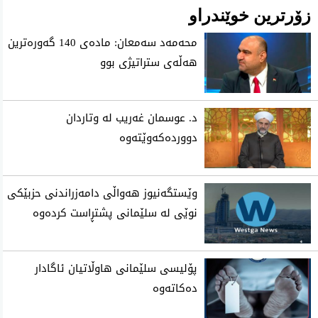
زۆرترین خوێندراو
محه‌مه‌د سه‌معان: ماده‌ی 140 گه‌وره‌ترین
هه‌ڵه‌ی ستراتیژی‌ بوو
د. عوسمان غەریب لە وتاردان
دووردەکەوێتەوە
وێستگەنیوز هەواڵی دامەزراندنی حزبێکی
نوێی لە سلێمانی پشتڕاست کردەوە
پۆلیسی سلێمانی هاوڵاتیان ئاگادار
ده‌كاته‌وه‌