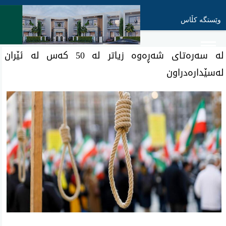
وێستگە کڵاس
لە سەرەتای شەڕەوە زیاتر لە 50 کەس لە ئێران
لەسێدارەدراون