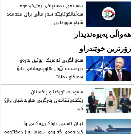
دەستەی دەستپاکی رەتیکردەوە
هەڵیانکوتابێتە سەر ماڵی برای محەمەد
شیاع سوودانی
هەواڵی پەیوەندیدار
زۆرترین خوێندراو
هەواڵگریی ئەمریکا: پوتین بەرەو
درزخستنە نێوان هاوپەیمانانی ناتۆ
هەنگاو دەنێت
سعودیه‌، توركیا و پاكستان
رێككه‌وتننامه‌ی به‌رگریی هاوبه‌شیان واژۆ
كرد
ئێران ئاستی‌ داواكارییه‌كانی‌ بۆ
كردنه‌وه‌ی‌ گه‌رووی هورمز به‌رز ده‌كاته‌وه‌