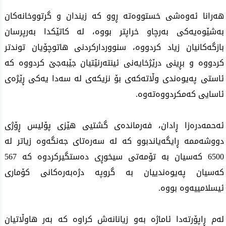
هەرانا ئەوەشی خستووەتە ڕوو کە زیندان و گرتووخانەکان
بەشێوەیەکی بەرچاو خراپتر بووە، لە کاتێکدا بەرپرسان
بازگەکانیان زیاد کردووە، سنووردارکردنی هاتوچۆیان توندتر
کردووە و بڕینی درێژخایەنی ئینتەرنێتیان جێبەجێ کردووە کە
ئاستی پەیوەندی وڵاتەکەی بۆ نزیکەی لە سەدا یەکی ڕێژەی
ئاسایی کەمکردووەتەوە
.
ئەحمەدرەزا ڕادان، فەرماندەی گشتیی هێزی پۆلیس ڕۆژی
دووشەممە ڕایگەیاندبوو کە لە سەرەتای جەنگەوە زیاتر لە
6500
کەسیان بە تۆمەتی سیخوڕی دەستگیرکردوە کە
567
کەسیان پەیوەندییان بە گروپە دژەبەرەکانی کۆماری
ئیسلامییەوە بووە.
له‌م ڕاپۆرتەدا ئاماژە بەو زیانانەش کراوە کە بەر هاوڵاتیان