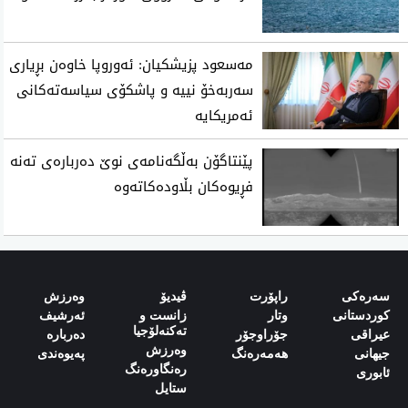
مەسعود پزیشکیان: ئەوروپا خاوەن بڕیاری
سەربەخۆ نییە و پاشکۆی سیاسەتەکانی
ئەمریکایە
پێنتاگۆن به‌ڵگه‌نامه‌ی‌ نوێ ده‌رباره‌ی‌ ته‌نه‌
فڕیوه‌كان بڵاوده‌كاته‌وه‌
سەرەکی
راپۆرت
ڤیدیۆ
وەرزش‌
کوردستانی
وتار
زانست و
ئەرشیف
تەکنەلۆجیا
‌‌عیراقی‌
جۆراوجۆر
دەربارە‌
وەرزش
‌‌جیهانی‌
هەمەرەنگ
پەیوەندی‌
رەنگاورەنگ
‌‌ئابوری‌
ستایل‌