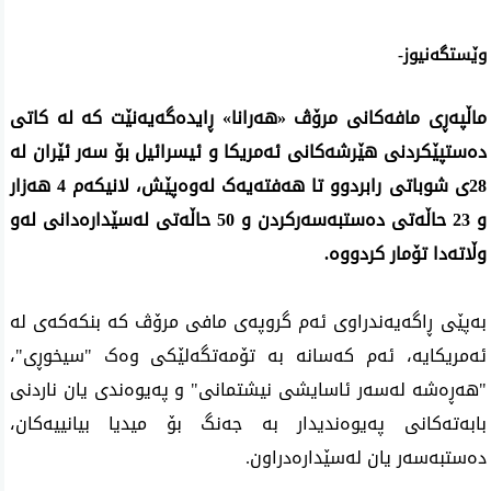
وێستگەنیوز-
ماڵپەڕی مافەکانی مرۆڤ «هەرانا» ڕایدەگەیەنێت کە لە کاتی
دەستپێکردنی هێرشەکانی ئەمریکا و ئیسرائیل بۆ سەر ئێران لە
28
ی شوباتی رابردوو تا هەفتەیەک لەوەپێش، لانیکەم
4
هەزار
و
23
حاڵەتی دەستبەسەرکردن و
50
حاڵەتی لەسێدارەدانی لەو
وڵاتەدا تۆمار کردووە
.
بەپێی ڕاگەیەندراوی ئەم گروپەی مافی مرۆڤ کە بنکەکەی لە
ئەمریکایە، ئەم کەسانە بە تۆمەتگەلێکی وەک "سیخوڕی"،
"هەڕەشە لەسەر ئاسایشی نیشتمانی" و پەیوەندی یان ناردنی
بابەتەکانی پەیوەندیدار بە جەنگ بۆ میدیا بیانییەکان،
دەستبەسەر یان لەسێدارەدراون
.