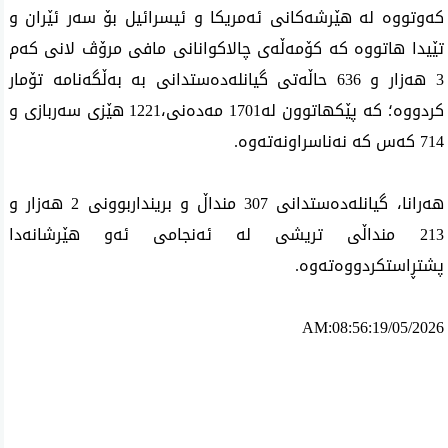
کەوتووە لە هێرشەکانی ئەمریکا و ئیسرائیل بۆ سەر ئێران و
تێیدا هاتووە کە کۆمەڵەی چالاکوانانی مافی مرۆڤ لانی کەم
3
هەزار و
636
حاڵەتی گیانلەدەستدانی بە بەڵگەنامە تۆمار
کردووە؛ کە پێکهاتوون لە
1701
مەدەنی،
1221
هێزی سەربازی و
714
کەس کە نەناسراونەتەوە
.
هەرانا، گیانلەدەستدانی
307
منداڵ و برینداربوونی
2
هەزار و
213
منداڵی تریشی لە ئەنجامی ئەو هێرشانەدا
پشتڕاستکردووەتەوە
.
AM:08:56:19/05/2026
ئه‌م بابه‌ته 744 جار خوێنراوه‌ته‌وه‌‌