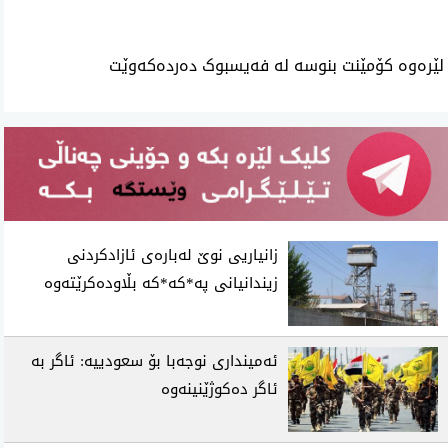
لێرەوە کۆمێنت بنوسە لە فەیسبوک دەردەکەوێت
زانیاریی نوێ لەبارەی ئازادکردنی
زیندانیانی پە*کە*کە بڵاودەکرێتەوە
ئەمینداری نوجەبا بۆ سعودییە: ئاگر بە
ئاگر دەکوژێنینەوە