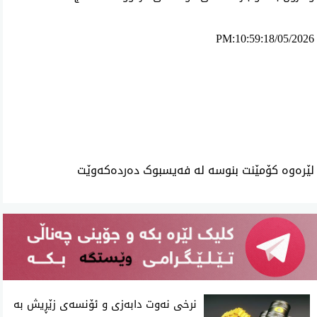
PM:10:59:18/05/2026
ئه‌م بابه‌ته 784 جار خوێنراوه‌ته‌وه‌‌
لێرەوە کۆمێنت بنوسە لە فەیسبوک دەردەکەوێت
نرخی نەوت دابەزی و ئۆنسەی زێڕیش بە