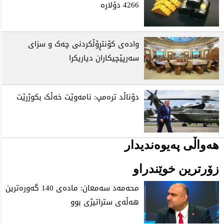
4266 دۆلارە
وادەی کۆنتڕۆڵکردنی چەک و سزای
سەرپێچیکاران دیاریکرا
دۆناڵد ترەمپ: نامەوێت خەڵک بکوژرێت
هەواڵی پەیوەندیدار
زۆرترین خوێندراو
محه‌مه‌د سه‌معان: ماده‌ی 140 گه‌وره‌ترین
هه‌ڵه‌ی ستراتیژی‌ بوو