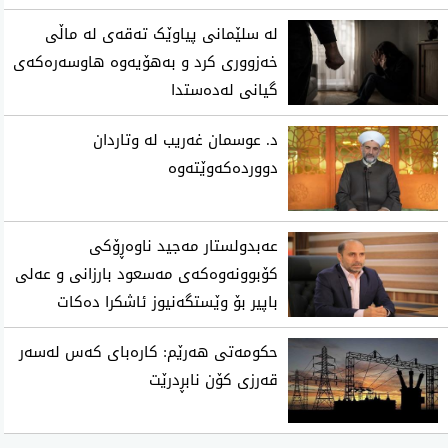
لە سلێمانی پیاوێک تەقەی لە ماڵی
خەزووری کرد و بەهۆیەوە هاوسەرەکەی
گیانی لەدەستدا
د. عوسمان غەریب لە وتاردان
دووردەکەوێتەوە
عەبدولستار مەجید ناوەڕۆكی
كۆبوونەوەكەی مەسعود بارزانی و عەلی
باپیر بۆ وێستگەنیوز ئاشكرا دەكات
حکومەتی هەرێم: کارەبای کەس لەسەر
قەرزی کۆن نابڕدرێت