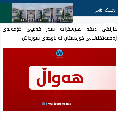
وێستگە کڵاس
جارێكی دیكه‌ هێرشكرایه‌ سه‌ر كه‌مپی كۆمه‌ڵه‌ی
زه‌حمه‌تكێشانی كوردستان له‌ ناوچه‌ی سورداش