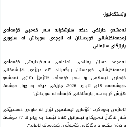
وێستگەنیوز-
ئەمشەو جارێکی دیکە هێرشكرایه‌ سه‌ر كه‌مپی كۆمه‌ڵه‌ی
زه‌حمه‌تكێشانی كوردستان له‌ ناوچه‌ی سورداش لە سنووری
پارێزگای سلێمانی.
ئه‌مجه‌د حسێن په‌ناهی، ئه‌ندامی سه‌ركردایه‌تی كۆمه‌ڵه‌ی
زه‌حمه‌تكێشانی كوردستان رایگەیاند، "لە درێژەی هێرشەکانی
کۆماری ئیسلامی بۆ سەر کۆمەڵە، کاتژمێژ (10)ی ئەمشەو
دووشەممە 18ی ئایاری 2026، جارێكی دیكه‌ بە چوار موشەک
هێرش کرایە سەر بارەگاکانی کۆمەڵە لە سورداش".
ئاماژەی بەوەکرد، "کۆماری ئیسلامیی ئێران لە ماوەی دەستپێکی
شەڕ لەگەڵ ئەمریکا و ئیسرائیل هەتا ئێستا، بە زیاتر لە 77 موشەک
و درۆن بنکەو بارەگاکانی کۆمەڵەی کردووەتە ئامانج".