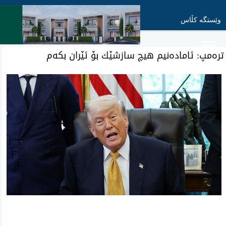
وێستگە کڵاس
تره‌مپ: ئاماده‌نیم هیچ سازشێك بۆ ئێران بكه‌م