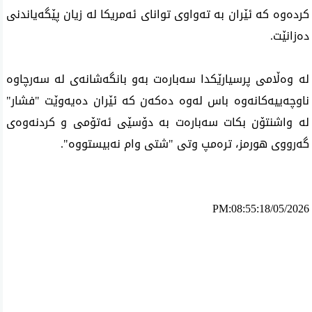
كرده‌وه‌ كه‌ ئێران به‌ ته‌واوی توانای ئه‌مریكا له‌ زیان پێگه‌یاندنی‌
ده‌زانێت.
له‌ وه‌ڵامی پرسیارێكدا سه‌باره‌ت به‌و بانگه‌شانه‌ی‌ له‌ سه‌رچاوه‌
ناوچه‌ییه‌كانه‌وه‌ باس له‌وه‌ ده‌كه‌ن كه‌ ئێران ده‌یه‌وێت "فشار"
له‌ واشنتۆن بكات سه‌باره‌ت به‌ دۆسێی‌ ئه‌تۆمی و كردنه‌وه‌ی
گه‌رووی هورمز، تره‌مپ وتی "شتی وام نه‌بیستووه‌".
PM:08:55:18/05/2026
ئه‌م بابه‌ته 1088 جار خوێنراوه‌ته‌وه‌‌