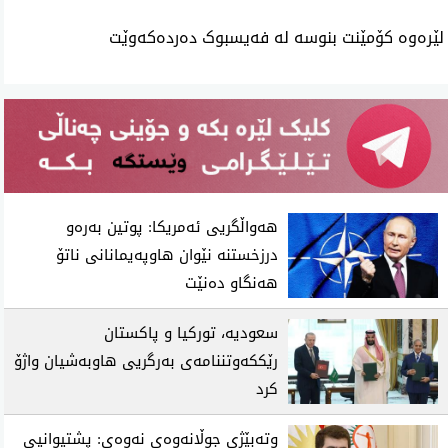
لێرەوە کۆمێنت بنوسە لە فەیسبوک دەردەکەوێت
هەواڵگریی ئەمریکا: پوتین بەرەو
درزخستنە نێوان هاوپەیمانانی ناتۆ
هەنگاو دەنێت
سعودیه‌، توركیا و پاكستان
رێككه‌وتننامه‌ی به‌رگریی هاوبه‌شیان واژۆ
كرد
وته‌بێژی‌ جوڵانه‌وه‌ی‌ نه‌وه‌ی‌: پشتیوانیی