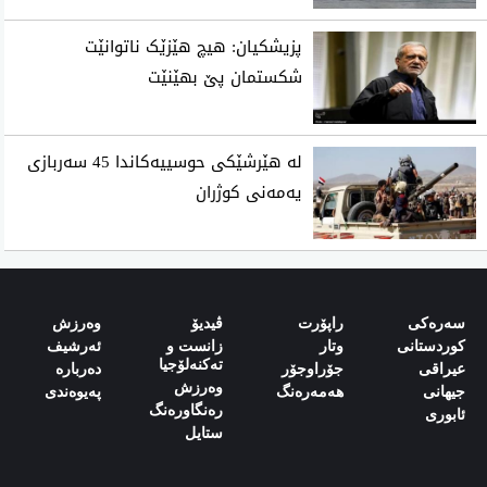
پزیشکیان: هیچ هێزێک ناتوانێت
شکستمان پێ بهێنێت
لە هێرشێکی حوسییەکاندا 45 سەربازی
یەمەنی کوژران
سەرەکی
راپۆرت
ڤیدیۆ
وەرزش‌
کوردستانی
وتار
زانست و
ئەرشیف
تەکنەلۆجیا
‌‌عیراقی‌
جۆراوجۆر
دەربارە‌
وەرزش
‌‌جیهانی‌
هەمەرەنگ
پەیوەندی‌
رەنگاورەنگ
‌‌ئابوری‌
ستایل‌