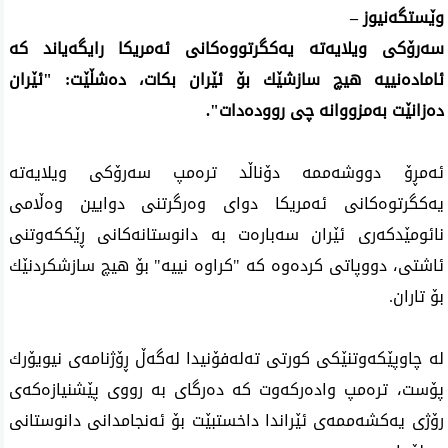
وێستگه‌نیوز –
سه‌رۆكی‌ ویلایه‌ته‌ یه‌كگرتووه‌كانی‌ ئه‌مریكا رایگه‌یاند كه‌
ئاماده‌نییه‌ هیچ سازشێك بۆ ئێران بكات، ده‌شڵێت: "ئێران
ده‌زانێت به‌مزووانه‌ چی رووده‌دات".
ئه‌مڕۆ دووشه‌ممه‌ دۆناڵد تره‌مپ سه‌رۆكی ویلایه‌ته‌
یه‌كگرتوه‌كانی ئه‌مریكا دوای وه‌رگرتنی دوایین وه‌ڵامی
نائومێدكه‌ری ئێران سه‌باره‌ت به‌ دانوستانه‌كانی ڕێككه‌وتنی
ئاشتی، دووپاتی كرده‌وه‌ كه‌ "كراوه‌ نییه‌" بۆ هیچ سازشكردنێك
بۆ تاران.
له‌ چاوپێكه‌وتنێكی كورتی ته‌له‌فۆنیدا له‌گه‌ڵ ڕۆژنامه‌ی نیویۆرك
پۆست، تره‌مپ واده‌ركه‌وت كه‌ ده‌رگای به‌ رووی‌ پێشنیازه‌كه‌ی‌
رۆژی‌ یه‌كشه‌ممه‌ی‌ ئێراندا داخستبێت بۆ ئه‌نجامدانی دانوستانی