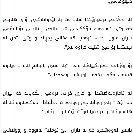
دیپلۆماسی.
له‌ وه‌ڵامی پرسیارێكدا سه‌باره‌ت به‌ لێدوانه‌كه‌ی ڕۆژی هه‌ینی
كه‌ وتی ئاماده‌یه‌ بلۆككردنی‌ 20 ساڵه‌ی پیتاندنی یۆرانیۆمی
ئێران قبوڵ بكات، تره‌مپ قسه‌كانی پچڕاند و وتی: "من له‌
ئێستادا بۆ هیچ شتێك كراوه‌ نیم".
بۆ ڕۆژنامه‌ ئه‌مریكییه‌كه‌ وتی‌: "به‌ڕاستی ناتوانم له‌و باره‌یه‌وه‌
قسه‌ت له‌گه‌ڵ بكه‌م... زۆر شت ڕووده‌دات".
له‌ ئاماژه‌یه‌كیشدا بۆ كاری‌ خراپ، تره‌مپ رایگه‌یاند كه‌ ئێران
ده‌زانێت " به‌م زووانه‌ چی‌ رووده‌دات... دڵنیاتان ده‌كه‌مه‌وه‌ كه‌ له‌
هه‌مووكات زیاتر ده‌یانه‌وێت رێككه‌وتن بكه‌ن".
باسی‌ له‌وه‌شكرد كه‌ له‌ تاران "بێ ئومێد" نه‌بووه‌ و روونیشی