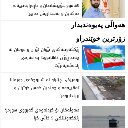
هه‌موو خۆپیشاندان و ناڕه‌زایه‌تییه‌ك
ده‌كه‌ین و به‌شداریش ده‌بین
هەواڵی پەیوەندیدار
زۆرترین خوێندراو
ڕێککەوتنەکەی نێوان ئێران و عومان لە
چەند ڕۆژی داهاتوودا بە فەرمی
ڕادەگەیەنرێت
بۆمبێکی چێنراو لە شارۆچکەی جورمانا
تەقییەوە و چەندین کەس کوژران و
برینداربوون
هەوڵەکان بۆ کردنەوەی گەرووی هورمز؛
رێککەوتنێکی 5 خاڵی کرا