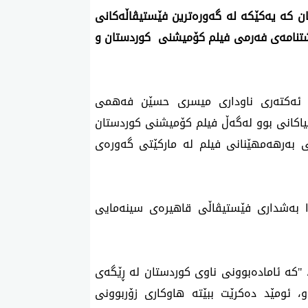
لەچوارچێوەی خولی 79یەمین فیلمی فێستیڤاڵی کان کە یەکێکە لە گەورەترین فێستیڤاڵەکانی 
جیهان هونەرمەندی کورد شوان عەتوف بە بانگهێشتنامەی فەرمی فیلم کۆمیشنی  کوردستان و 
هونەرمەند شوان عەتوف لەم وێنەیەدا لەگەڵ ئەکتەری ناوداری میسری حسێن فەهمی 
دەبینرێت کە لە چوارچێوەی دیدارو کۆبوونەوە جیاجیاکانی بوو لەگەڵ فیلم کۆمیشنی کوردستان 
و بریکارەکانی نواندنی کۆمۆنیاکان و کۆمپانیاکانی بەرهەمهێنانی فیلم لە مارکێتی گەورەی 
هونەرمەند شوان عەتوف لە ساڵانی پێشوو تردا بەشداری فێستیڤاڵی قاهیرەی سینەمایی 
هەروەها شوان عەتوف بە وێستگەنیوزی راگەیاند، "کە ئامادەبوونی ناوی کوردستان لە ڕێگەی 
فیلم کۆمیشنی کوردستانەوە ئەمساڵ ناوازە بوو، ئومێد دەکرێت ببێتە هاوکاری زۆربوونی 