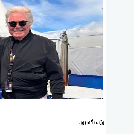
وێستگەنیوز-