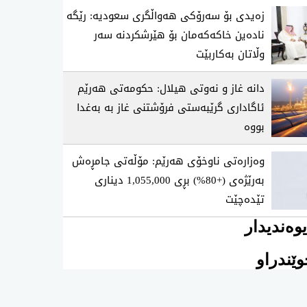
زەیدی بۆ سەرۆکی هەواڵگری سعودیە: رێگە
نادەین خاکەکەمان بۆ هێرشکردنە سەر
وڵاتان بەکاربێت
دانە غاز و نەوتی هیلال: حکومەتی هەرێم
ئاگاداری گرێبەستی فرۆشتنی غاز بە بەغدا
بووە
وەزارەتی ناوخۆی هەرێم: مۆڵەتی جامڕەش
بەرێژەی (+80%) بڕی 1,055,000 دیناری
تێدەچێت
وەندیدار
ێندراو