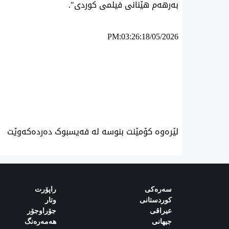
بەرهەم هێنانی فیلمی کوردی".
PM:03:26:18/05/2026
ئه‌م بابه‌ته 25856 جار خوێنراوه‌ته‌وه‌‌
لێرەوە کۆمێنت بنوسە لە فەیسبوک دەردەکەوێت
سەرەکی
راپۆرت
کوردستانی
وتار
‌‌عیراقی‌
جۆراوجۆر
‌‌جیهانی‌
هەمەرەنگ