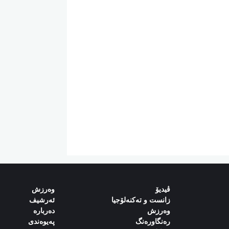
ڤیدیۆ
وەرزش‌
زانست و تەکنەلۆجیا
ئەرشیف
وەرزش
دەربارە‌
رەنگاورەنگ
پەیوەندی‌