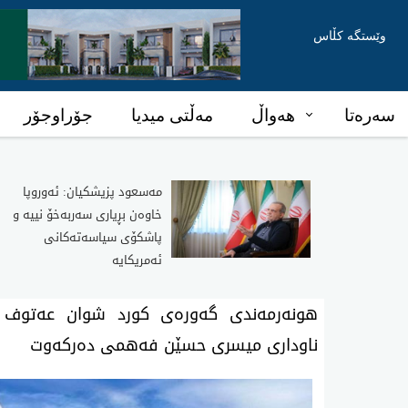
وێستگە کڵاس
سەرەتا
هەواڵ
مەڵتی میدیا
جۆراوجۆر
مەسعود پزیشکیان: ئەوروپا
خاوەن بڕیاری سەربەخۆ نییە و
پاشکۆی سیاسەتەکانی
ئەمریکایە
هونەرمەندی گەورەی کورد شوان عەتوف 
ناوداری میسری حسێن فەهمی دەرکەوت