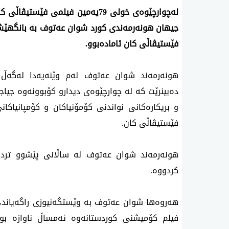
فێستیڤاڵی کان ئامادەبوو.
فێستیڤاڵی کان.
کردووە.