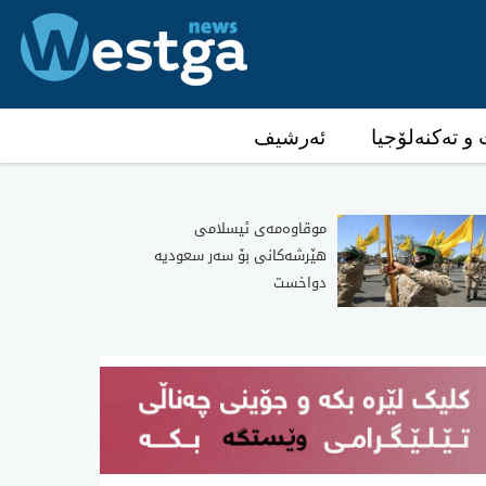
و تەکنەلۆجیا
ئەرشیف
موقاوەمەی ئیسلامی
هێرشەکانی بۆ سەر سعودیە
دواخست