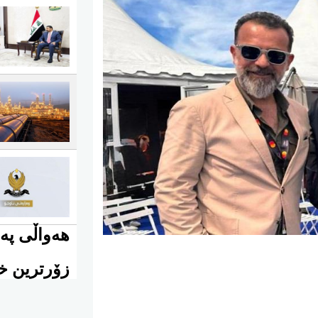
هەواڵی پەی
زۆرترین خو