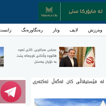
وەرزش
لایف
وتار
رەنگاورەنگ
زانست 
عەباس عەراقچی: کاتی ئەوە
هاتووە وڵاتانی ناوچەکە پشت
بە خۆیان ببەستن
لە فێستیڤاڵی کان لەگەڵ ئەکتەری