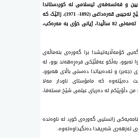
ایین و فەلسەفەی ئیسلامی لە کوردستاندا
تێدەپەڕێت، زانا و بلیمەتی کورد، شێخ مستەفای شێخ نەجیبی قەرەداغی (1892- 1971). زاتێک کە
لە تەمەنی منداڵییەوە تا چرکەساتی ماڵئاوایی لە تەمەنی 82 ساڵیدا، ژیانی خۆی بە مەرەکب،
ەیی کۆمەڵایەتیشدا برا گەورەی بنەماڵەی
 نەبوو، بەڵکو عەقڵێکی فرەڕەهەند بوو، لە
ی (جەبر) و ئەدەبیاتدا دەستی باڵای هەبوو،
 دەبێتەوە کە مامۆستای ناودار مەلا
من دڵۆپێکم لە دەریای عیلمی شێخ مستەفا،
نامەیەکی زانستیی گەورەی کورد لە ناوەندە
ی ئەزهەری شەریفدا دەنگیداوەتەوە.