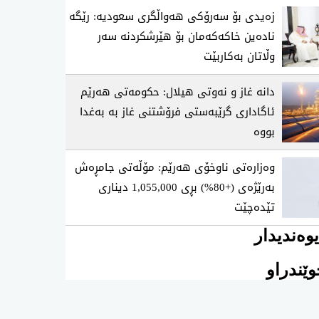
زەیدی بۆ سەرۆکی هەواڵگری سعودیە: رێگە
نادەین خاکەکەمان بۆ هێرشکردنە سەر
وڵاتان بەکاربێت
دانە غاز و نەوتی هیلال: حکومەتی هەرێم
ئاگاداری گرێبەستی فرۆشتنی غاز بە بەغدا
بووە
وەزارەتی ناوخۆی هەرێم: مۆڵەتی جامڕەش
بەرێژەی (+80%) بڕی 1,055,000 دیناری
تێدەچێت
وەندیدار
ێندراو