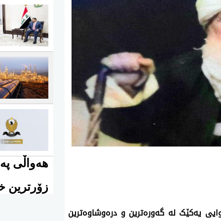
هەواڵی پەی
زۆرترین خو
اڵ بەسەر کۆچی دوایی یەکێک لە گەورەترین و درەوشاوەترین