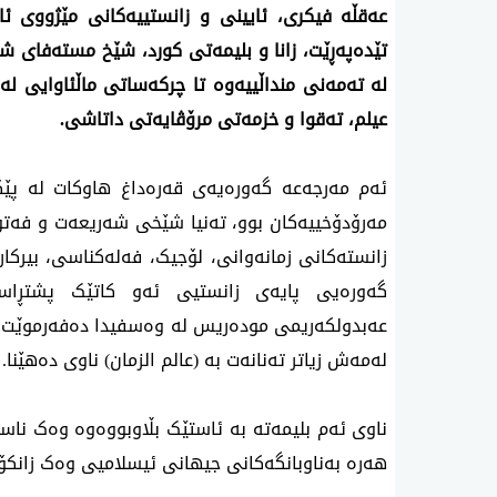
عەقڵە فیکری، ئایینی و زانستییەکانی مێژووی ئ
عیلم، تەقوا و خزمەتی مرۆڤایەتی داتاشی.
ئەم مەرجەعە گەورەیەی قەرەداغ هاوکات لە پێگ
مەرۆدۆخییەکان بوو، تەنیا شێخی شەریعەت و فەتوا
زانستەکانی زمانەوانی، لۆجیک، فەلەکناسی، بیرکار
گەورەیی پایەی زانستیی ئەو کاتێک پشتڕاست
عەبدولکەریمی مودەریس لە وەسفیدا دەفەرموێت: 
لەمەش زیاتر تەنانەت بە (عالم الزمان) ناوی دەهێنا.
ناوی ئەم بلیمەتە بە ئاستێک بڵاوبووەوە وەک ناس
هەرە بەناوبانگەکانی جیهانی ئیسلامیی وەک زانکۆ