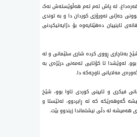
ی قەرەداغ. لە پاش ئەم ئەم هەڵوێستەش نەک
وونی جەژنی نەورۆزی کوردان دا و بە توندی
ەی ئاینییان دەهێنایەوە بۆ دژایەتیکردنی
قەرەداغ، شێخ بەناچاری ڕووی کردە شاری سلێمانی و لە
وو. لەوێشدا تا کۆتایی تەمەنی درێژەی بە
ەورەی مەلایانی ناوچەکە دا.
ەشەی ئاسمانی فیکری و ئایینی کوردی ئاوا بوو، شێخ
ە گەوهەرێکە کە لە ڕابردوو، لەئێستا و
ی هەمیشە لە دڵی نیشتماندا زیندوو بێت.