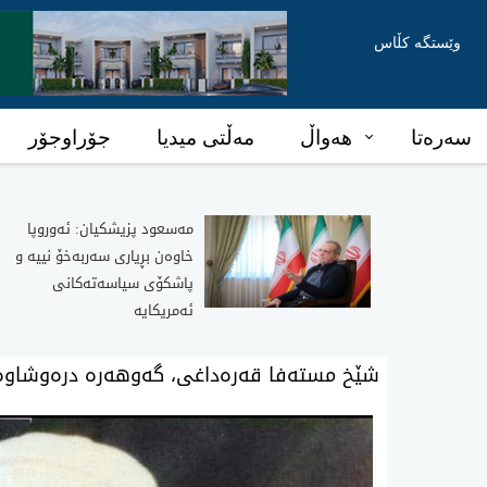
وێستگە کڵاس
سەرەتا
هەواڵ
مەڵتی میدیا
جۆراوجۆر
مەسعود پزیشکیان: ئەوروپا
خاوەن بڕیاری سەربەخۆ نییە و
پاشکۆی سیاسەتەکانی
ئەمریکایە
شێخ مستەفا قەرەداغی، گەوهەرە درەوشاوە