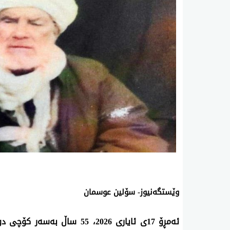
وێستگەنیوز- سۆلین عوسمان
ئەمڕۆ 17ی ئایاری 2026، 55 س