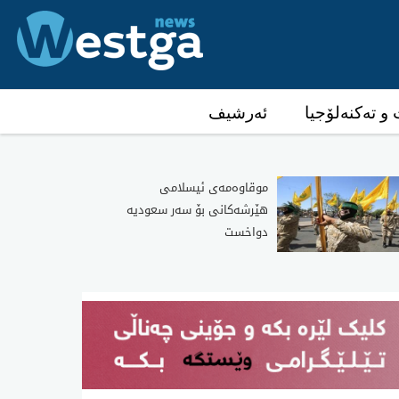
و تەکنەلۆجیا
ئەرشیف
موقاوەمەی ئیسلامی
هێرشەکانی بۆ سەر سعودیە
دواخست