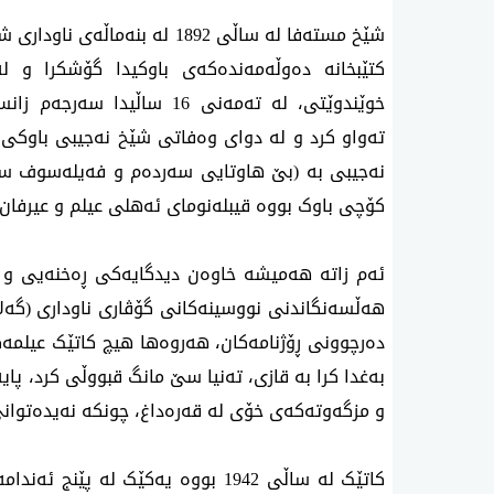
شێخ مستەفا لە ساڵی 1892 لە بنە
کتێبخانە دەوڵەمەندەکەی باوکیدا گۆشکرا و ل
خوێندوێتی، لە تەمەنی 16 سا
نەجیبی بە (بێ هاوتایی سەردەم و فەیلەسوف سەع
کۆچی باوک بووە قیبلەنومای ئەهلی عیلم و عیرفان.
ئەم زاتە هەمیشە خاوەن دیدگایەکی ڕەخنەیی و 
هەڵسەنگاندنی نووسینەکانی گۆڤاری ناوداری (گەلاوێ
دەرچوونی ڕۆژنامەکان، هەروەها هیچ کاتێک عیلمەک
بەغدا کرا بە قازی، تەنیا سێ مانگ قبووڵی کرد، پا
و مزگەوتەکەی خۆی لە قەرەداغ، چونکە نەیدەتوانی 
کاتێک لە ساڵی 1942 بووە یەکێک لە پ