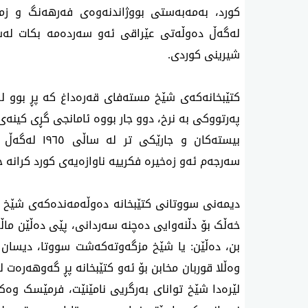
کورد، بەمەبەستی بووژاندنەوەی فەرهەنگ و زما
لەگەڵ دەوڵەتی عێراقی ئەو سەردەمە بکات لەس
شیرینی کوردی.
کتێبخانەکەی شێخ مستەفای قەرەداغ کە پڕ بوو ل
پەرتووکی بە نرخ، دوو جار بووە ئامانجی گڕی کینەی
بیستەکان و جا
سەرجەم ئەو زەخیرە فکرییە ناوازەیەی کورد کرانە 
دیمەنی سووتانی کتێبخانە دەوڵەمەندەکەی شێخ چی
خەڵک بۆ دڵنەوایی دەچنە سەردانی، پێی دەڵێن ما
بن، دەڵێن: یا شێخ مزگەوتەکەشت سووتا، دیسان ه
وەڵلا قوربان مخابن بۆ ئەو کتێبخانە پڕ گەوهەرەت 
لێرەدا شێخ توانای بەرگریی نامێنێت، فرمێسک وە