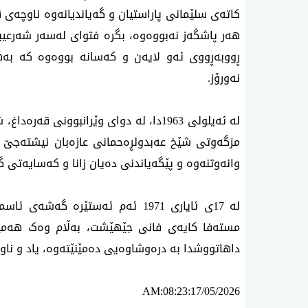
کاتەی سلێمانی پاراستیان و گەیاندیانەوە ناوچە
هەر پاشگەز نەبووەوە، بگرە فتوای لەسەر شەرعیب
ڕووبەڕووی ئەو لایەن و کەسانە بووەوە کە بەهان
نەورۆز.
لە ئەیلولی 1963دا، لە دوای وێرانبوونی 
مزگەوتی شێخ عەبدولڕەحمانی عازەبان نیشتەجێ ب
وانەوتنەوە و پێگەیاندنی دەیان زانا و کەسایەتی گ
لە 17ی ئایاری 1971 ئەم ئەستێرە گ
مستەفا کایەی فانی جێهێشت، بەڵام وەک هەمیش
داهاتووشدا بە درەوشاوەیی دەمێنێتەوە، یاد و ناو
AM:08:23:17/05/2026