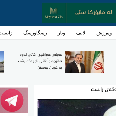
وەرزش
لایف
وتار
رەنگاورەنگ
زانست 
عەباس عەراقچی: کاتی ئەوە
هاتووە وڵاتانی ناوچەکە پشت
بە خۆیان ببەستن
کەی زانست