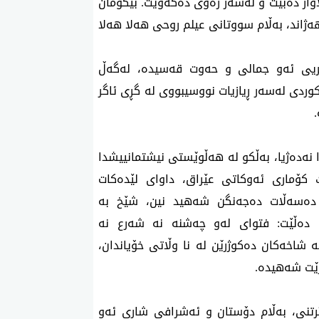
اواز دەبێت و لەسەر زەوی دەکەوێت. بێگومان
ژاند، بەڵام سووتانی عیلم روحی هەلا هەلا
یعریی ئەو جمالی و حەوت قەسیدە، لەگەڵ
ردی لەسەر ڕیازیات نووسیبووی لە گڕی ئاگر
 نەدەژیا، بەڵکو لە هەڵوێستی نیشتمانییشدا
کۆماری ئەوکاتی عێراق، داوای لێدەکات
 دەسەڵات دەجەنگن شەهید نین، شێخ بە
دا دەڵێت: فتوای لەو چەشنە نە شەرع نە
شاخەکان دەکوژرێن لە نا وڵاتی خۆیاندان،
ێت شەهیدە.
تنی، بەڵام دۆستان و ئەشرافی شاری ئەو