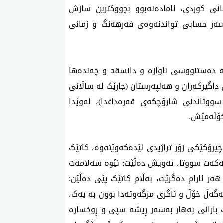
نی کوردی، ئامادەنەبوو بچووکترین سازش
ەر حسابی تواندنەوەی فەرهەنگ و زمانی
ە دەستنووسی ناوازە و دانسقە و چەندەها
 داگیرکەران و هەلپەرستان (جارێک لە ساڵانی
رێکی تر لە ساڵی ١٩٦٥ لەگەڵ سووتاندنی شارۆچکەی قەرەداغدا)، لەوێدا
خۆڵەمێش.
رۆکێکی زۆر تراژیدی لێدەکەوێتەوە، کاتێک
ڵەکەت سووتا، ئەویش دەڵێت: ئێوە سەلامەت
ەر ئارام دەگرێت، بەڵام کاتێک پێی دەڵێن:
لەگەڵ خۆڵ و ئاگری مزگەوتەدا بوون بە یەک،
ک بارانی بەهار بەسەر ڕیشە سپی و ڕوخسارە