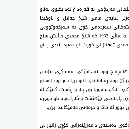
ماڵەی ناوداری شێخانی مەردۆخی لە قەرەداغ لەدایکبوو, لەناو
ەژێر سایەی مامی شێخ جەلال و باوکیدا
ڵیدا سەرجەم زانستەکانی سەردەمی خۆی بە سەرکەوتوویی
تەواو کرد و لە دوای وەفاتی شێخ نەجیبی باوکی لە ساڵی 1932 کە شێخ محمدی خاڵیش شێخ
دی تەفتازانی کورد) ناو دەبرد، ئیدی پاش
هاوچەرخ بوو، ئەندامێکی سەرەکیی لیژنەی
ژ) بوو، ڕەزامەندی ئەو بڕیاردەر بوو لەسەر
ەی نەکردە قوربانیی پلە و پۆست، کاتێک لە
یەی پایتەختی جێهێشت و گەڕایەوە ناو حوجرە
دوور لە خاک و خزمەتی فەقێکانیدا بژی.
ێنج ئەندامەکەی دەستەی دامەزرێنەرانی کۆڕی زانیارانی