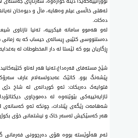
نوورانییەکەیدا دێتە خوارەوە، سەرتاپای جەستەی ل
ئەهلی خاڵسی عیلم وەهایە، ماڵ و دیوەخان نەیانهە
دەکات.
لەو هەموو سامانە فیکرییە، تەنیا نازناوی ش
دەستنووسی کتێبی ڕیسالەی حیساب کە بە زمانی کو
ڕزگاریان بوو کە ئێستا لە دار المخطوطات لە بەغدایە.
شێخ مستەفای قەرەداغ،تەنیا هەر لەناو کتێبەکانیدا
پێشەنگ بوو. کاتێک عەبدولسەلام عارف سەرۆک 
فتوایەک دەربکات: ئەو کوردانەی لە شاخ دژی
ئازایەتییەکی بێوێنەوە لە دەموچاوی دیکتاتۆر
شەهامەت رێگەی پێنادات، چونکە ئەو کەسانەی لە 
هەر کەسێکیش لەسەر خاک و نیشتمانی خۆی بکوژر
ئەم هەڵوێستە بووە هۆی دەرچوونی فەرمانی گر