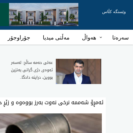
وێستگە کڵاس
سەرەتا
هەواڵ
مەڵتی میدیا
جۆراوجۆر
عه‌لی‌ حه‌مه‌ ساڵح: له‌سه‌ر
ئه‌وه‌ی دژی گرانی به‌نزین
بووین، دراینه‌ دادگا..
ئەمڕۆ شەممە نرخی نه‌وت بەرز بووەوە و زێڕ د