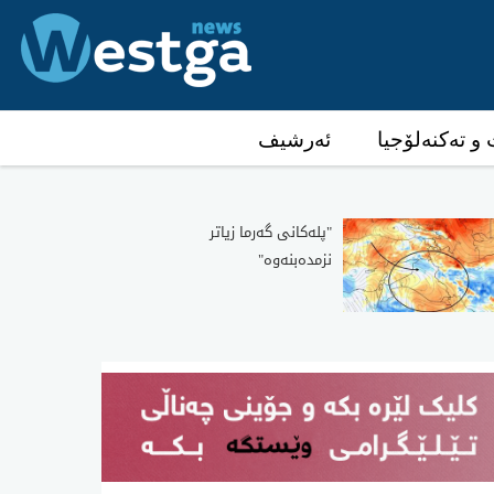
و تەکنەلۆجیا
ئەرشیف
"پله‌كانی‌ گه‌رما زیاتر
نزمده‌بنه‌وه‌"