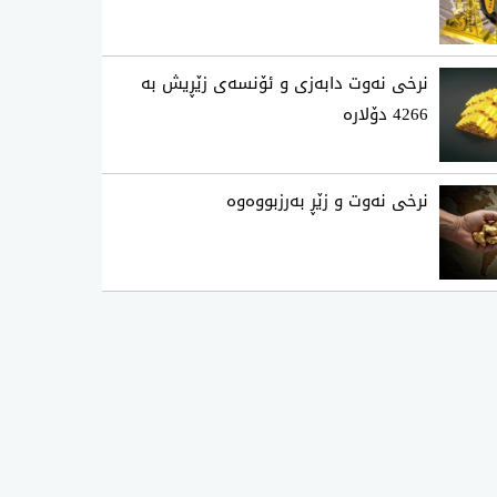
نرخی نەوت دابەزی و ئۆنسەی زێڕیش بە
4266 دۆلارە
نرخی نه‌وت و زێڕ به‌رزبووه‌وه‌