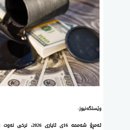
وێستگه‌نیوز
-
ئه‌مڕۆ شەممە
16
ی ئایاری 2026، نرخی