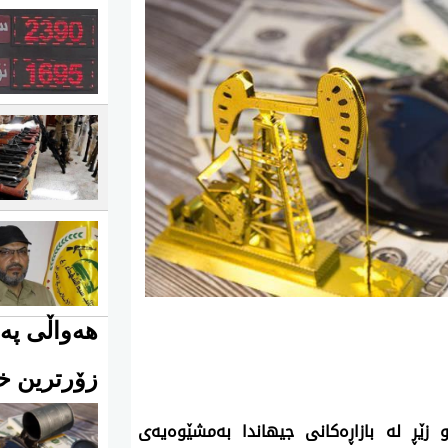
هەواڵی پەی
زۆرترین خو
 نه‌وت و زێڕ له‌ بازاڕە‌كانی جیهاندا به‌مشێوه‌یه‌ی