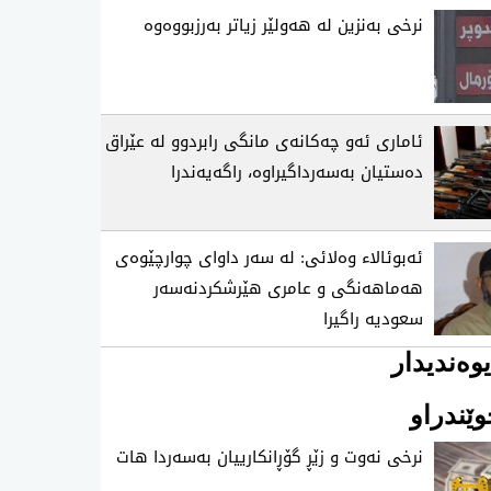
نرخی‌ به‌نزین له‌ هه‌ولێر زیاتر به‌رزبووه‌وه‌
ئاماری ئه‌و چه‌كانه‌ی مانگی رابردوو له‌ عێراق
ده‌ستیان به‌سه‌رداگیراوه‌، راگه‌یه‌ندرا
ئه‌بوئالا‌ء وه‌لائی: له‌ سه‌ر داوای‌ چوارچێوه‌ی
هه‌ماهه‌نگی و عامری هێرشكردنه‌سه‌ر
سعودیه‌ راگیرا
وەندیدار
ێندراو
نرخی نه‌وت و زێڕ گۆڕانكارییان به‌سه‌ردا هات