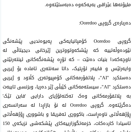
ملیۆنەها عێراقی بەیەکەوە دەبەستێتەوە. 
دەربارەی گروپی Ooredoo:
گروپی Ooredoo کۆمپانیایەکی پەیوەندیی پێشەنگی 
نێودەوڵەتییە کە پێشکەوتووترین ژێرخانی دیجیتاڵی لە 
ناوچەکەدا بنیات دەنێت – کە تۆڕە پێشەنگەکانی ئینتەرنێتی 
وایەرلێس و فایبەر ئۆپتیک، داتا سەنتەری ئامادە بۆ ژیریی 
دەستکرد "AI"، پلاتفۆرمەکانی کۆمپیوتەری کڵاود و ژیریی 
دەستکرد "AI"، سیستەمەکانی کێبڵی ژێر دەریا، وبزنسی تایبەت 
بە پلاتفۆرمەکانی وەک تەکنەلۆژیای دارایی 'فاین تێک' 
دەگرێتەوە. گروپی Ooredoo لە نۆ بازاڕدا لە سەرانسەری 
ڕۆژهەڵاتی ناوەڕاست، باکووری ئەفریقا و باشووری ڕۆژهەڵاتی 
ئاسیادا کاردەکات، خزمەتگوزارییەکای پێشکەشی نزیکەی 150 