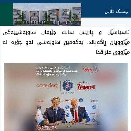
وێستگە کڵاس
ئاسیاسێل و پاریس سانت جێرمان هاوبەشییەکی
مێژوویان ڕاگەیاند، یەکەمین هاوبەشی لەو جۆرە لە
مێژووی عێراقدا