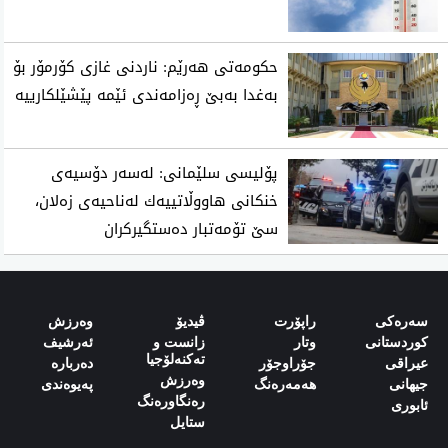
حکومەتی هەرێم: ناردنی غازی کۆرمۆر بۆ
بەغدا بەبێ ڕەزامەندی ئێمە پێشێلکارییە
پۆلیسی سلێمانی: له‌سه‌ر دۆسیه‌ی
خنكانی هاووڵاتییه‌ك له‌ناحیه‌ی زه‌لان،
سێ تۆمه‌تبار ده‌ستگیركران
سەرەکی
راپۆرت
ڤیدیۆ
وەرزش‌
کوردستانی
وتار
زانست و
ئەرشیف
تەکنەلۆجیا
‌‌عیراقی‌
جۆراوجۆر
دەربارە‌
وەرزش
‌‌جیهانی‌
هەمەرەنگ
پەیوەندی‌
رەنگاورەنگ
‌‌ئابوری‌
ستایل‌