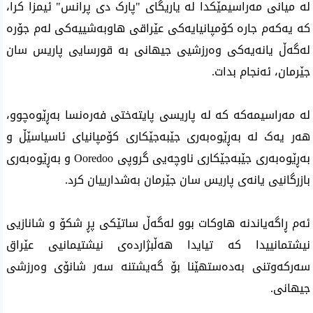
لە میانی مەراسیمێکدا لە یاریگای "پارک دی پرانس" ئیمزا کرا، 
کە یەکەم جارە کۆمپانیایەکی عێراقی هاوبەشییەکی لەم جۆرە 
لەگەڵ یانەیەکی وەرزشیی جیهانی بە قورسایی پاریس سان 
جێرمان، ئەنجام بدات.  
لە مەراسیمەکە کە لە پاریسی پایتەختی فەرەنسا بەڕێوەچوو، 
هەر یەک لە بەڕێوەبەری جێبەجێکاری کۆمپانیای ئاسیاسێڵ و 
بەڕێوەبەری جێبەجێکاری ناوچەیی گروپی Ooredoo و بەڕێوەبەری 
بازرگانیی یانەی پاریس سان جێرمان بەشدارییان کرد. 
ئەم ڕاگەیاندنە هاوکات بوو لەگەڵ ساتێکی پڕ شکۆ و شانازیی 
نیشتمانییدا کە تیایدا هەڵبژاردەی نیشتیمانیی عێراق 
سەرکەوتنی بەدەستهێنا بۆ گەیشتنە سەر شانۆی وەرزشی 
جیهانی. 