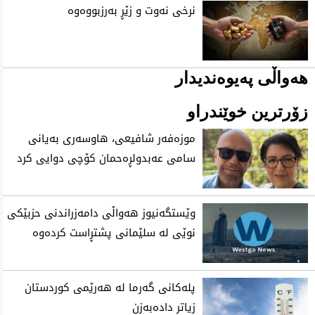
نرخی نه‌وت و زێڕ به‌رزبووه‌وه‌
هەواڵی پەیوەندیدار
زۆرترین خوێندراو
موزه‌فه‌ر شافیعی، هاوسه‌ری به‌یانی
سامی عه‌بدولڕه‌حمان كۆچی‌ دوایی كرد
وێستگەنیوز هەواڵی دامەزراندنی حزبێکی
نوێی لە سلێمانی پشتڕاست کردەوە
پلەکانی گەرما لە هەرێمی کوردستان
زیاتر دادەبەزن