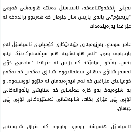
بەپێی ڕێککەوتننامەکە، ئاسیاسێڵ دەبێتە هاوبەشی فەرمی 
"پریمیۆم"ـی یانەی پاریس سان جێرمان کە هەردوو براندەکە لە 
عێراقدا پەرەپێدەدات.
عامر سونناع، بەڕێوەبەری جێبەجێکاری کۆمپانیای ئاسیاسێڵ لەم 
بارەیەوە وتی: "ئەم هاوبەشییە هەر سپۆنسەرکردنێک نیەو 
بەس- بەڵکو پەیامێكە کە بزنس لە عێراقدا ئامادەیی خۆی 
لەسەر شانۆی جیهانی سەلماندووە. شانازی دەکەین کە یەکەم 
کۆمپانیای عێراقین کە ئەم لاپەڕەیەمان لە مێژوو نووسیەوە، و 
بە شێوەیەک بەو کارە هەڵساین کە ستایشی پاڵەوانەکانی 
تۆپی پێی عێراق بکات، شانبەشانی ئەستێرەکانی تۆپی پێی 
جیهان.
ئاسیاسێڵ هەمیشە باوەڕی وابووە کە عێراق شایستەی 