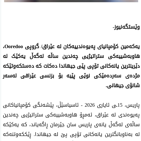
وێستگەنیوز-
یەکەمین کۆمپانیای پەیوەندییەکان لە عێراق/ گروپی Ooredoo، 
هاوبەشییەکی ستراتیژیی چەندین ساڵە لەگەڵ یەکێک لە 
دێرینترین یانەکانی تۆپی پێی جیهاندا دەکات کە دەستکەوتێكە 
مژدەی سەردەمێکی نوێی پێیە بۆ بزنسی عێراقی لەسەر 
شانۆی جیهانی.
پاریس، 15ـی ئایاری 2026 - ئاسیاسێڵ، پێشەنگی کۆمپانیاکانی 
پەیوەندی لە عێراق، ئەمڕۆ هاوبەشییەکی ستراتیژیی چەندین 
ساڵەی لەگەڵ یانەی پاریس سان جێرمان ڕاگەیاند، کە یەکێکە 
لە بەناوبانگترین یانەکانی تۆپی پێ لە جیهاندا. ڕێککەوتنەکە 