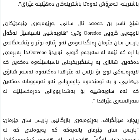
باشترینە، ئەمڕۆش ئەوەتا باشترینەکان دەهێنینە عێراق".
شێخ ناسر بن حەمەد ئال سانی، بەڕێوەبەری جێبەجێکاری 
ناوچەیی گروپی Ooredoo وتی: "هاوبەشیی ئاسیاسێڵ لەگەڵ 
پاریس سان جێرمان ڕەنگدانەوەی ئەو ڕێبازە بوێر و پێشەنگانەی 
بازاڕە کە ئێمە لە سەرجەم گروپی ئوریدۆ Ooredooـدا پەیڕەوی 
دەکەین. شانازی بە پشتگیریکردنی ئاسیاسێڵەوە دەکەین کە 
لاپەڕەیەکی نوێ بۆ بزنس لە عێراقدا دەکاتەوە لەسەر شانۆی 
جیهانیی، و بە ئومێدەوە چاوەڕوانی ئەو ئەزموونانە دەکەین 
کە ئەم هاوبەشییە بۆ بەشداربووانی دەڕەخسێنێت لە 
سەرانسەری عێراقدا ".
ڕیچارد ‌هیزڵگراڤ، بەڕێوەبەری بازرگانیی پاریس سان جێرمان: 
"پاریس سان جێرمان یانەیەکە کە پەیوەندی کە لە 
پەیوەندیدایە لەگەڵ هاندەرانی لە هەموو کیشوەرەکاندا. 