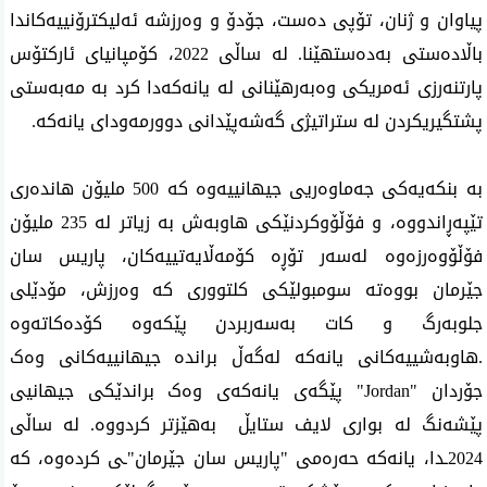
پیاوان و ژنان، تۆپی دەست، جۆدۆ و وەرزشە ئەلیکترۆنییەکاندا 
باڵادەستی بەدەستهێنا. لە ساڵی 2022، کۆمپانیای ئارکتۆس 
پارتنەرزی ئەمریکی وەبەرهێنانی لە یانەکەدا کرد بە مەبەستی 
پشتگیریکردن لە ستراتیژی گەشەپێدانی دوورمەودای یانەکە.
بە بنکەیەکی جەماوەریی جیهانییەوە کە 500 ملیۆن هاندەری 
تێپەڕاندووە، و فۆڵۆوکردنێکی هاوبەش بە زیاتر لە 235 ملیۆن 
فۆڵۆوەرزەوە لەسەر تۆڕە کۆمەڵایەتییەکان، پاریس سان 
جێرمان بووەتە سومبولێکی کلتووری کە وەرزش، مۆدێلی 
جلوبەرگ و کات بەسەربردن پێکەوە کۆدەکاتەوە 
.هاوبەشییەکانی یانەکە لەگەڵ براندە جیهانییەکانی وەک 
جۆردان "Jordan" پێگەی یانەکەی وەک براندێکی جیهانیی 
پێشەنگ لە بواری لایف ستایڵ  بەهێزتر کردووە. لە ساڵی 
2024ـدا، یانەکە حەرەمی "پاریس سان جێرمان"ـی کردەوە، کە 