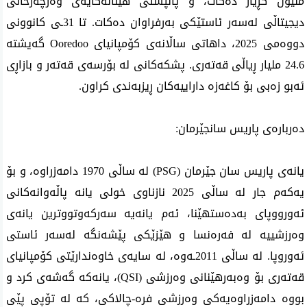
ملیۆن کڕیار دەکات، و پاڵپشتی هێنانەکایەی وەرچەرخانی 
دیجیتاڵی لەسەر ئاستێکی بەرفراوان دەکات. تا 31ـی کانوونی 
دووەمی 2025، داهاتی ساڵانەی کۆمپانیای Ooredoo گەیشتە 
24.6 ملیار ڕیاڵی قەتەری. پشکەکانی لە بۆرسەی قەتەر و بازاڕی 
ئەبو زەبی بۆ کاغەزە داراییەکان ڕیزبەندی کراون.
دەربارەی پاریس سانجێرمان:
یانەی پاریس سان جێرمان (PSG) لە ساڵی 1970 دامەزراوە، و بۆ 
یەکەم جار لە ساڵی 2025 نازناوی خولی یانە پاڵەوانەکانی 
ئەورووپای بەدەستهێنا، ئەم یانەیە سەرکەوتووترین یانەی 
وەرزشییە لە فەرەنسا و هێزێکی پێشەنگە لەسەر ئاستی 
ئەوروپا. لە ساڵی 2011ـەوە، لە سایەی خاوەندارێتی کۆمپانیای 
قەتەری بۆ وەبەرهێنانی وەرزشی (QSI)، یانەکە گەشەی کرد و 
بووە دامەزراوەیەکی وەرزشی فرە-چالاکی، کە لە تۆپی پێی 