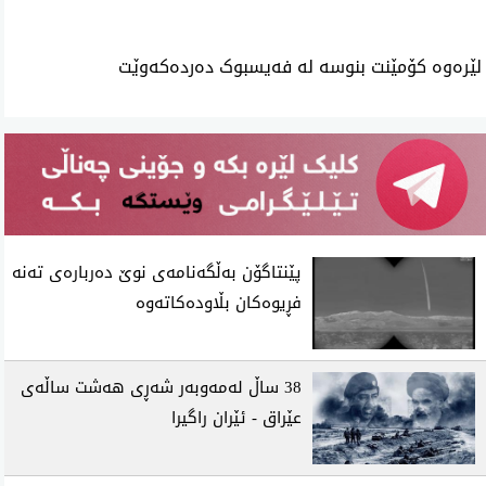
لێرەوە کۆمێنت بنوسە لە فەیسبوک دەردەکەوێت
پێنتاگۆن به‌ڵگه‌نامه‌ی‌ نوێ ده‌رباره‌ی‌ ته‌نه‌
فڕیوه‌كان بڵاوده‌كاته‌وه‌
38 ساڵ‌ له‌مه‌وبه‌ر شه‌ڕی‌ هه‌شت ساڵه‌ی‌
عێراق - ئێران راگیرا