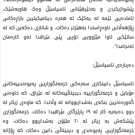
پێشوازیکردن و بەخێرهێنانی ئاسیاسێڵ وەک هاوبەشێک، 
ئامادەیی ئێمە لە یەکێک لە هەرە دینامیکیترین بازاڕەکانی 
ڕۆژهەڵاتی ناوەڕاستدا بەهێزتر دەکات، و شانازی دەکەین کە لە 
ساتێکی ئاوا مێژوویی تۆپی پێی عێراقدا ئەو کارەمان 
ئەنجامدا".
دەربارەی ئاسیاسێڵ:
ئاسیاسێڵ دابینکاری سەرەکی خزمەتگوزاریى پەیوەندییەکانی 
مۆبایل و خزمەتگوزارییە دیجیتاڵییەکانە لە عێراق، کە خاوەنی 
گەورەەترین بنکەی بەشداربووانە لە وڵاتدا. کە ماوەی زیاتر لە 
دوو دەیەیە کار لە ١٩ پارێزگای عێراقیدا دەکات. خزمەتگوزاری 
پێشکەش بە زیاتر لە ٢٠ ملێۆن بەشداربوو دەکات، وە 
خزمەتگوزاریی پەیوەندی و دیجیتاڵی دابین دەکات کە ڕۆژانە 