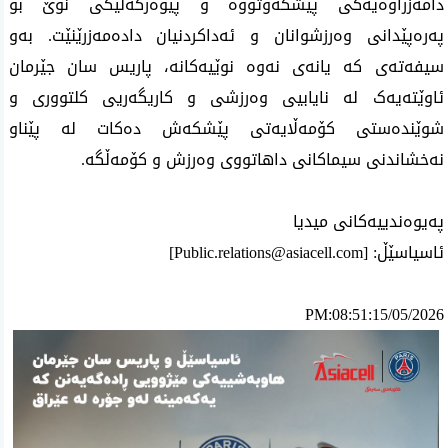
دامەزراوەیەکی پێشکەوتووە و پێوەرگەلێکی نوێ بۆ 
پەرەپێدانی وەرزشوانان و ئەداکردنیان دادەمەزرێنێت. بەو 
سیفەتەی کە یانەی نەوە نوێیەکانە، پاریس سان جێرمان 
ئاوێتەیەک لە نایابیی وەرزشی و کاریگەریی کلتووری و 
شوێندەستی کۆمەڵایەتی پێشکەش دەکات لە پێناو 
نەخشاندنی سیماکانی داهاتووی وەرزش و کۆمەڵگە.
پەیوەندییەکانی میدیا
ئاسیاسێڵ: [
Public.relations@asiacell.com
]
PM:08:51:15/05/2026