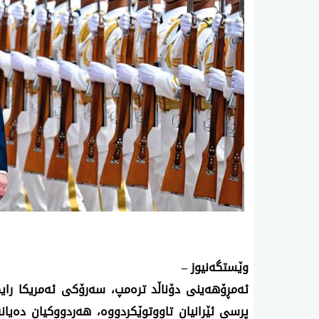
وێستگه‌نیوز –
ئه‌مڕۆهه‌ینی‌ دۆناڵد تره‌مپ، سه‌رۆكی ئه‌مریكا را
پرسی ئێرانیان تاووتوێكردووه‌، هه‌ردووكیان ده‌یانه