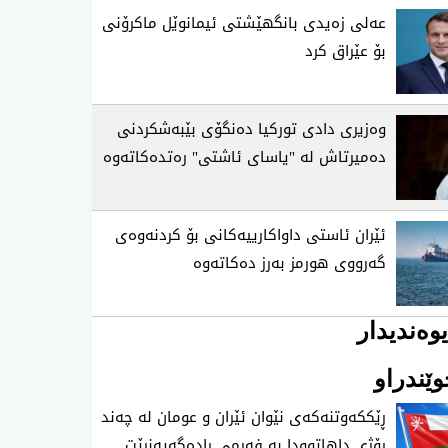
عەلی زەیدی بانگهێشتی ئیمانوێل ماکرۆنی
بۆ عێراق کرد
وەزیری دادی تورکیا دەنگۆی بێبەشکردنی
دەمیرتاش لە "یاسای ئاشتی" رەتدەکاتەوە
ئێران ئاستی‌ داواكارییه‌كانی‌ بۆ كردنه‌وه‌ی‌
گه‌رووی هورمز به‌رز ده‌كاته‌وه‌
وەندیدار
ێندراو
ڕێککەوتنەکەی نێوان ئێران و عومان لە چەند
ڕۆژی داهاتوودا بە فەرمی ڕادەگەیەنرێت