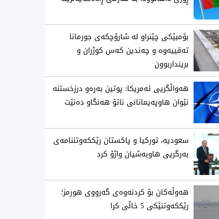
بۆمبێکی چێنراو لە شارۆچکەی جورمانا
تەقییەوە و چەندین کەس کوژران و
برینداربوون
هەواڵگریی ئەمریکا: پوتین بەرەو درزخستنە
نێوان هاوپەیمانانی ناتۆ هەنگاو دەنێت
سعودیه‌، توركیا و پاكستان رێككه‌وتننامه‌ی
به‌رگریی هاوبه‌شیان واژۆ كرد
هەوڵەکان بۆ کردنەوەی گەرووی هورمز؛
رێککەوتنێکی 5 خاڵی کرا