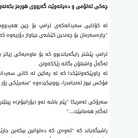
چه‌كی ئه‌تۆمی و ده‌یانه‌وێت گه‌رووی هورمز بكه‌نه‌وه
له‌ كۆتایی سه‌ردانه‌كه‌ی ترامپ بۆ چین هه‌ردووسه
"چاره‌سه‌رمان بۆ چه‌ندین كێشه‌ی جیاواز دۆزیه‌وه‌ كه‌ 
ترامپ پێشتر رایگه‌یاندبوو كه‌ بۆ ماوه‌یه‌كی زیاتر ب
له‌گه‌ڵ واشنتۆن بگاته‌ رێككه‌وتن.
له‌ چاوپێكه‌وتنێكدا كه‌ له‌ په‌كین له‌ كاتی سه‌ردان
فۆكس نیوز ئه‌نجامدرا، روونیكرده‌وه‌ "سه‌برێكی زۆر زیا
سه‌رۆكی ئه‌مریكا "پێم باشه‌ ئه‌و (یۆرانیۆم)ه‌ پیتێنر
ئه‌گه‌ر هه‌مانبێت...."
راشیگه‌یاند كه‌ "ئه‌وه‌ی كه‌ ده‌توانین بیكه‌ین جارێ