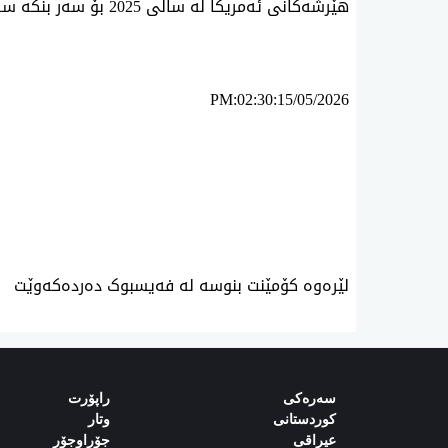
هێرشه‌كانی ئه‌مریكا له‌ ساڵی 2025 بۆ سه‌ر بنكه‌ سه‌ره‌كییه‌ ئه‌تۆمییه‌كانی ئێران.
PM:02:30:15/05/2026
ئه‌م بابه‌ته 1176 جار خوێنراوه‌ته‌وه‌‌
لێرەوە کۆمێنت بنوسە لە فەیسبوک دەردەکەوێت
سەرەکی
راپۆرت
کوردستانی
وتار
‌‌عیراقی‌
جۆراوجۆر