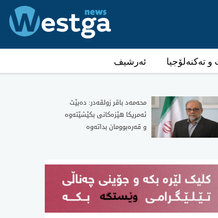
و تەکنەلۆجیا
ئەرشیف
محەمەد باقر زولقەدر: دەبێت
ئەمریکا هێزەکانی بکێشێتەوە
و قەرەبوومان بداتەوە