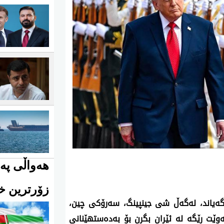
هەواڵی پەی
زۆرترین خو
یگه‌یاند، له‌گه‌ڵ شی جینپینگ، سه‌رۆكی چین،
‌وێت رێگه‌ له‌ ئێران بگرن بۆ به‌ده‌ستهێنانی