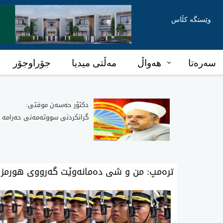
وێستگە کڵاس
سەرەتا
هەواڵ
مەڵتی میدیا
جۆراوجۆر
دکتۆر حەسەن موفتی:
گرانکردنی سووتەمەنی حەرامە
تره‌مپ: من و شی ده‌مانه‌وێت گه‌رووی هورمز بك