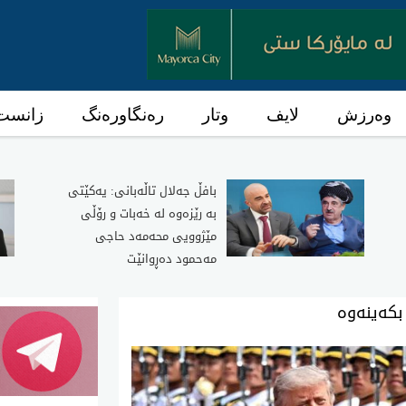
وەرزش
لایف
وتار
رەنگاورەنگ
زانست 
بافڵ جەلال تاڵەبانی: یەکێتی
بە رێزەوە لە خەبات و رۆڵی
مێژوویی محەمەد حاجی
مەحمود دەڕوانێت
ه‌ینه‌وه‌