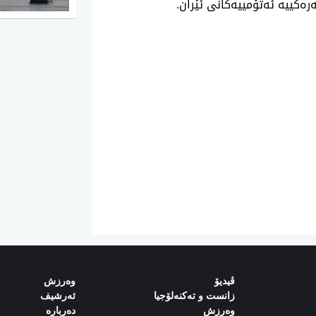
ڤیدیۆ
وەرزش‌
زانست و تەکنەلۆجیا
ئەرشیف
وەرزش
دەربارە‌