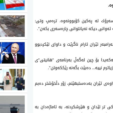
‌.
‌رۆك له‌ په‌كین كۆبوونه‌وه‌. تره‌مپ وتی:
ئه‌وانی دیكه‌ نه‌یانتوانی چاره‌سه‌ری بكه‌ن".
ه‌رامبه‌ر ئێران ئارام ناگرێت و داوای لێكردبوو
ه‌كه‌یدا بۆ چین له‌گه‌ڵ به‌رنامه‌ی "هانیتی"ی
ترم نییه‌... ده‌بێت بگه‌نه‌ رێككه‌وتن".
اوه‌ی‌ ئێران به‌ده‌ستبهێنم، زۆر دڵخۆشتر ده‌بم
كی تر لێدان و هێرشكردنه‌، به‌ ئاماژه‌دان به‌