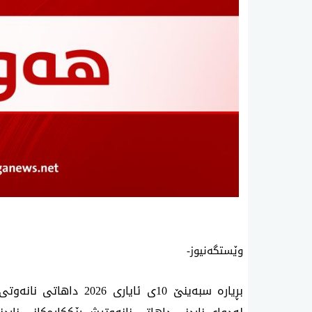
وێستگەنیوز-
بڕ‌یاره‌ سبه‌ینێ 10ی ئایار