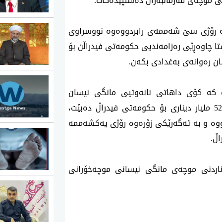
ی موچه‌ی فه‌رمانبه‌ران ده‌ستپێده‌كات
.
ه‌ رۆژی سێ شه‌ممه‌ی ر‌ابردووه‌وه‌ نووسراوی
تا چاوه‌ڕ‌ێی ره‌زامه‌ندیی حكومه‌تی فیدراڵن بۆ
.
ت کە كۆی داهاتی نانه‌وتیی مانگی نیسان
نزیكه‌ی 100 ملیار دینار بووه‌، له‌و بڕ‌ه‌ش نزیكه‌ی 52 ملیار دیناری بۆ حكومه‌تی فیدراڵ ده‌بێت،
ه‌‌ و به‌ ئه‌گه‌رێكی زۆره‌وه‌ ر‌ۆژی یه‌كشه‌ممه‌
اڵ
.
 ناردنی موچه‌ی مانگی نیسانی موچه‌خۆرانی