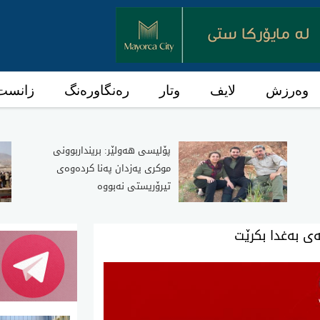
وەرزش
لایف
وتار
رەنگاورەنگ
زانست 
پۆلیسی هەولێر: برینداربوونی
موکری یەزدان پەنا کردەوەی
تیرۆریستی نەبووە
نەی بەغدا بکرێت