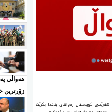
هەواڵی پەی
زۆرترین خو
ی 2026 داهاتی نانه‌وتی هه‌رێمی كوردستان ر‌ه‌وانه‌ی به‌غدا بكرێت،