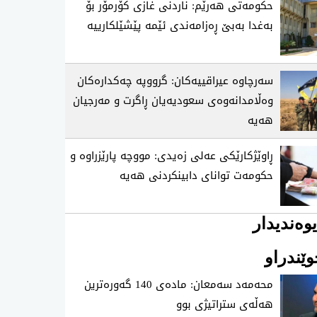
حکومەتی هەرێم: ناردنی غازی کۆرمۆر بۆ
بەغدا بەبێ ڕەزامەندی ئێمە پێشێلکارییە
سەرچاوە عیراقییەکان: گرووپە چەکدارەکان
وەڵامدانەوەی سعودیەیان ڕاگرت و مەرجیان
هەیە
ڕاوێژکارێکی عەلی زەیدی: مووچە پارێزراوە و
حکومەت توانای دابینکردنی هەیە
وەندیدار
ێندراو
محه‌مه‌د سه‌معان: ماده‌ی 140 گه‌وره‌ترین
هه‌ڵه‌ی ستراتیژی‌ بوو