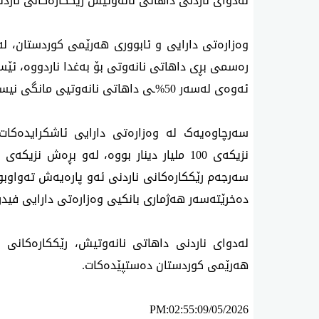
له‌دوای ناردنی داهاتی نانه‌وتیش ر‌ێككاره‌كانی ناردن
وه‌زاره‌تی دارایی ‌و ئابووری هه‌رێمی كوردستان، ل
ر‌ه‌سمی بڕ‌ی داهاتی نانه‌وتی بۆ به‌غدا ناردووه‌، ئێس
ئه‌وه‌ی له‌سه‌ر 50%ـی داهاتی نانه‌وتیی مانگی نیسان ره‌وانه‌ی به‌غدادی بكه‌ن
سەرچاوەیەک لە وه‌زاره‌تی دارایی ئاشکرایدەکا
سه‌رجه‌م رێككاره‌كانی ناردنی ئه‌و پاره‌یه‌ش ته‌واوبوو
ده‌خرێته‌سه‌ر هه‌ژماری بانكیی وه‌زاره‌تی دارایی فیدر
له‌دوای ناردنی داهاتی نانه‌وتیش، رێككاره‌كانی
هه‌رێمی كوردستان ده‌ستپێده‌كات.
PM:02:55:09/05/2026