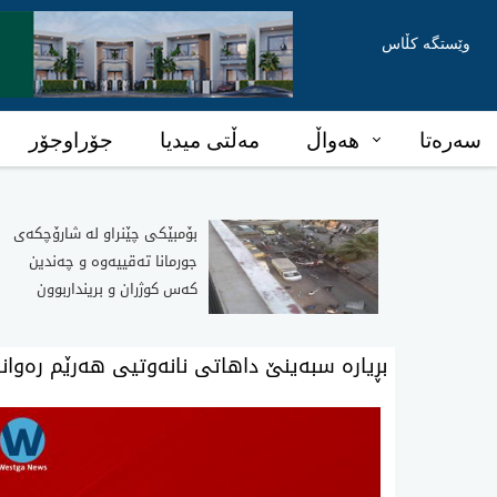
وێستگە کڵاس
سەرەتا
هەواڵ
مەڵتی میدیا
جۆراوجۆر
بۆمبێکی چێنراو لە شارۆچکەی
جورمانا تەقییەوە و چەندین
کەس کوژران و برینداربوون
بڕ‌یاره‌ سبه‌ینێ داهاتی نانه‌وتیی هه‌رێم رەوا