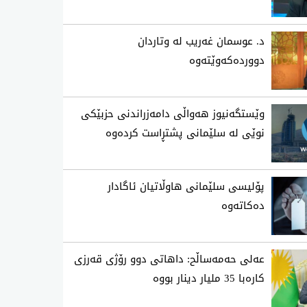
د. عوسمان غەریب لە وتاردان
دووردەکەوێتەوە
وێستگەنیوز هەواڵی دامەزراندنی حزبێکی
نوێی لە سلێمانی پشتڕاست کردەوە
پۆلیسی سلێمانی هاوڵاتیان ئاگادار
ده‌كاته‌وه‌
عه‌لی حه‌مه‌ساڵح: داهاتی دوو رۆژی قه‌رزی
كاره‌با 35 ملیار دینار بووه‌