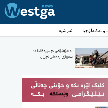
و تەکنەلۆجیا
ئەرشیف
لە هێرشێکی حوسییەکاندا 45
سەربازی یەمەنی کوژران