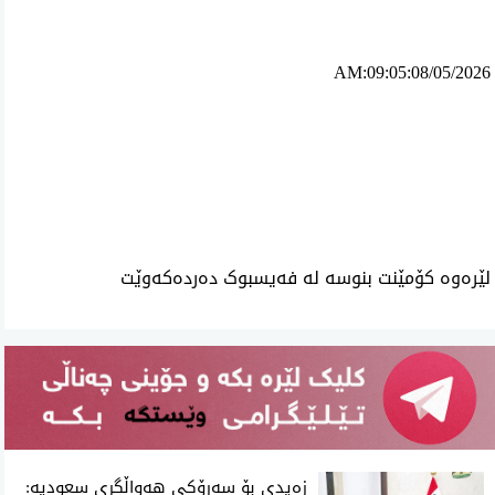
AM:09:05:08/05/2026
ئه‌م بابه‌ته 840 جار خوێنراوه‌ته‌وه‌‌
لێرەوە کۆمێنت بنوسە لە فەیسبوک دەردەکەوێت
زەیدی بۆ سەرۆکی هەواڵگری سعودیە: