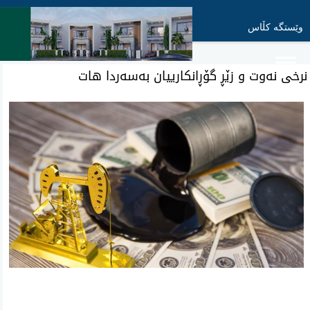
وێستگە کڵاس
نرخی نه‌وت و زێڕ گۆڕانكارییان به‌سه‌ردا هات