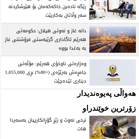
رێگە نادەین خاکەکەمان بۆ هێرشکردنە
سەر وڵاتان بەکاربێت
دانە غاز و نەوتی هیلال: حکومەتی
هەرێم ئاگاداری گرێبەستی فرۆشتنی غاز
بە بەغدا بووە
وەزارەتی ناوخۆی هەرێم: مۆڵەتی
جامڕەش بەرێژەی (+80%) بڕی 1,055,000
دیناری تێدەچێت
هەواڵی پەیوەندیدار
زۆرترین خوێندراو
نرخی نه‌وت و زێڕ گۆڕانكارییان به‌سه‌ردا
هات